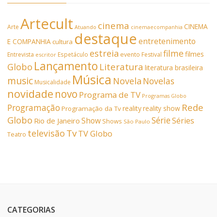
Artecult
cinema
CINEMA
Arte
Atuando
cinemaecompanhia
destaque
entretenimento
E COMPANHIA
cultura
estreia
filme
filmes
Entrevista
Espetáculo
evento
Festival
escritor
Lançamento
Literatura
Globo
literatura brasileira
Música
music
Novela
Novelas
Musicalidade
novidade
novo
Programa de TV
Programas Globo
Rede
Programação
reality
reality show
Programação da Tv
Globo
Série
Show
Séries
Rio de Janeiro
Shows
São Paulo
Tv
televisão
TV Globo
Teatro
CATEGORIAS