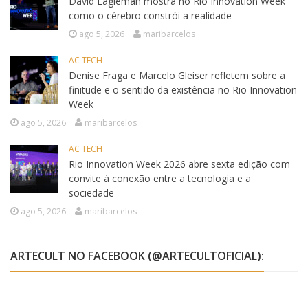
David Eagleman mostra no Rio Innovation Week
como o cérebro constrói a realidade
ago 5, 2026
maribarcelos
AC TECH
Denise Fraga e Marcelo Gleiser refletem sobre a
finitude e o sentido da existência no Rio Innovation
Week
ago 5, 2026
maribarcelos
AC TECH
Rio Innovation Week 2026 abre sexta edição com
convite à conexão entre a tecnologia e a
sociedade
ago 5, 2026
maribarcelos
ARTECULT NO FACEBOOK (@ARTECULTOFICIAL):