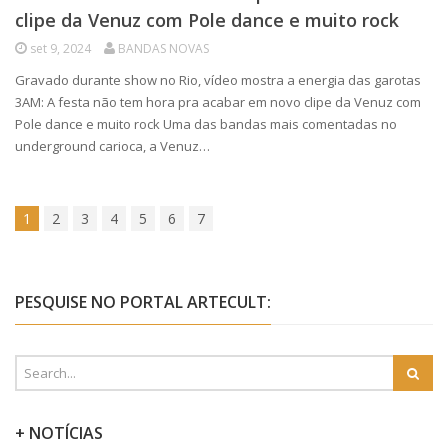
clipe da Venuz com Pole dance e muito rock
set 9, 2024
BANDAS NOVAS
Gravado durante show no Rio, vídeo mostra a energia das garotas
3AM: A festa não tem hora pra acabar em novo clipe da Venuz com
Pole dance e muito rock Uma das bandas mais comentadas no
underground carioca, a Venuz…
1
2
3
4
5
6
7
PESQUISE NO PORTAL ARTECULT:
+ NOTÍCIAS