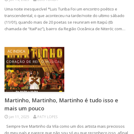
Uma noite inesquecível *Luis Turiba Foi um encontro poético e
transcendental, o que aconteceu na tarde/noite do ultimo sábado
(11/01), quando mais de 20 poetas se reuniram em Itaipú (tb
chamada de “ItaiPaz”), bairro da Região Oceânica de Niterói; com…
AC INDICA
Martinho, Martinho, Martinho é tudo isso e
mais um pouco
jan 11, 2025
PATY LOPES
Sempre tive Martinho da Vila como um dos artista mais preciosos
do meu país e parece que não sou só eu que reconheço isso, afinal,