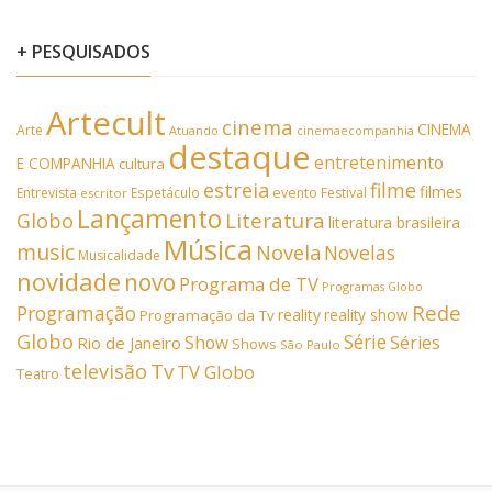
+ PESQUISADOS
Artecult
cinema
CINEMA
Arte
Atuando
cinemaecompanhia
destaque
entretenimento
E COMPANHIA
cultura
estreia
filme
filmes
Entrevista
Espetáculo
evento
Festival
escritor
Lançamento
Literatura
Globo
literatura brasileira
Música
music
Novela
Novelas
Musicalidade
novidade
novo
Programa de TV
Programas Globo
Rede
Programação
reality
reality show
Programação da Tv
Globo
Série
Show
Séries
Rio de Janeiro
Shows
São Paulo
Tv
televisão
TV Globo
Teatro