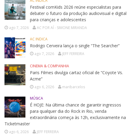
AC INDICA
Festival comKids 2026 reúne especialistas para
debater o futuro da produção audiovisual e digital
para crianças e adolescentes
ago 7, 2026
AC POR AÍ - SIMONE MIRANDA
AC INDICA
Rodrigo Cerveira lança o single “The Searcher”
ago 7, 2026
JEFF FERREIRA
CINEMA & COMPANHIA
Paris Filmes divulga cartaz oficial de “Coyote Vs.
Acme”
ago 6, 2026
maribarcelos
MÚSICA
É HOJE: Na última chance de garantir ingressos
para qualquer dia do Rock in Rio, venda
extraordinária começa às 12h, exclusivamente na
Ticketmaster
ago 6, 2026
JEFF FERREIRA