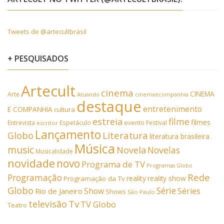
Tweets de @artecultbrasil
+ PESQUISADOS
Artecult
cinema
CINEMA
Arte
Atuando
cinemaecompanhia
destaque
entretenimento
E COMPANHIA
cultura
estreia
filme
filmes
Entrevista
Espetáculo
evento
Festival
escritor
Lançamento
Literatura
Globo
literatura brasileira
Música
music
Novela
Novelas
Musicalidade
novidade
novo
Programa de TV
Programas Globo
Rede
Programação
reality
reality show
Programação da Tv
Globo
Série
Show
Séries
Rio de Janeiro
Shows
São Paulo
Tv
televisão
TV Globo
Teatro