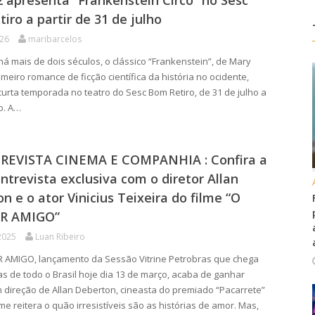
2 apresenta “Frankenstein Circo” no Sesc
iro a partir de 31 de julho
026
maribarcelos
há mais de dois séculos, o clássico “Frankenstein”, de Mary
imeiro romance de ficção científica da história no ocidente,
urta temporada no teatro do Sesc Bom Retiro, de 31 de julho a
o. A…
REVISTA CINEMA E COMPANHIA : Confira a
ntrevista exclusiva com o diretor Allan
n e o ator Vinicius Teixeira do filme “O
R AMIGO”
2025
Luan Ribeiro
AMIGO, lançamento da Sessão Vitrine Petrobras que chega
s de todo o Brasil hoje dia 13 de março, acaba de ganhar
om direção de Allan Deberton, cineasta do premiado “Pacarrete”
ilme reitera o quão irresistíveis são as histórias de amor. Mas,