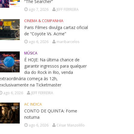
“The Searcher”
ago 7, 2026
JEFF FERREIRA
CINEMA & COMPANHIA
Paris Filmes divulga cartaz oficial
de “Coyote Vs. Acme”
ago 6, 2026
maribarcelos
MÚSICA
É HOJE: Na última chance de
garantir ingressos para qualquer
dia do Rock in Rio, venda
extraordinária começa às 12h,
exclusivamente na Ticketmaster
ago 6, 2026
JEFF FERREIRA
AC INDICA
CONTO DE QUINTA: Fome
noturna
ago 6, 2026
César Manzolillo