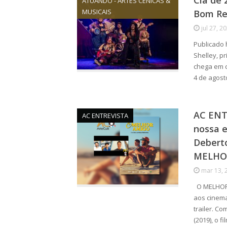
Cia de 
ATUANDO - ARTES CÊNICAS &
MUSICAIS
Bom Ret
jul 27, 2
Publicado 
Shelley, pr
chega em c
4 de agost
AC ENT
AC ENTREVISTA
nossa e
Deberto
MELHO
mar 13, 
O MELHOR 
aos cinema
trailer. C
(2019), o f