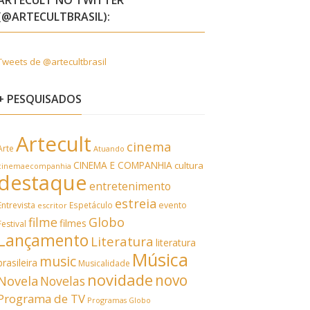
ARTECULT NO TWITTER
(@ARTECULTBRASIL):
Tweets de @artecultbrasil
+ PESQUISADOS
Artecult
cinema
Arte
Atuando
CINEMA E COMPANHIA
cultura
cinemaecompanhia
destaque
entretenimento
estreia
Entrevista
Espetáculo
evento
escritor
filme
Globo
filmes
Festival
Lançamento
Literatura
literatura
Música
music
brasileira
Musicalidade
novidade
novo
Novela
Novelas
Programa de TV
Programas Globo