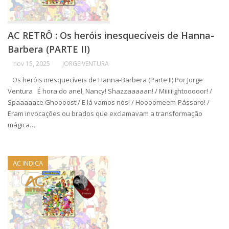
AC RETRÔ : Os heróis inesquecíveis de Hanna-
Barbera (PARTE II)
nov 15, 2025
JORGE VENTURA
Os heróis inesquecíveis de Hanna-Barbera (Parte II) Por Jorge
Ventura É hora do anel, Nancy! Shazzaaaaan! / Miiiiiightooooor! /
Spaaaaace Ghoooost!/ E lá vamos nós! / Hoooomeem-Pássaro! /
Eram invocações ou brados que exclamavam a transformação
mágica…
AC INDICA