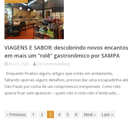
VIAGENS E SABOR: descobrindo novos encantos
em mais um “rolê” gastronômico por SAMPA
fev 27, 2025
Del Schimmelpfeng
Enquanto finalizo alguns artigos que estão em andamento,
faltando apenas alguns detalhes, precisei dar uma escapadinha até
São Paulo por conta de um compromisso inesperado. Como não
queria ficar sem aparecer – quem não é visto não é lembrado,…
‹
Previous
1
2
3
4
5
6
Next
›
Last
»