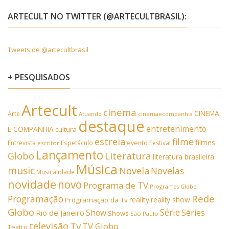
ARTECULT NO TWITTER (@ARTECULTBRASIL):
Tweets de @artecultbrasil
+ PESQUISADOS
Artecult
cinema
CINEMA
Arte
Atuando
cinemaecompanhia
destaque
entretenimento
E COMPANHIA
cultura
estreia
filme
filmes
Entrevista
Espetáculo
evento
Festival
escritor
Lançamento
Literatura
Globo
literatura brasileira
Música
music
Novela
Novelas
Musicalidade
novidade
novo
Programa de TV
Programas Globo
Rede
Programação
reality
reality show
Programação da Tv
Globo
Série
Show
Séries
Rio de Janeiro
Shows
São Paulo
Tv
televisão
TV Globo
Teatro