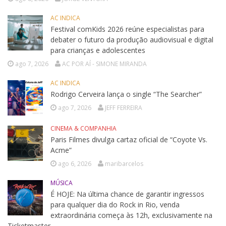
AC INDICA
Festival comKids 2026 reúne especialistas para
debater o futuro da produção audiovisual e digital
para crianças e adolescentes
ago 7, 2026
AC POR AÍ - SIMONE MIRANDA
AC INDICA
Rodrigo Cerveira lança o single “The Searcher”
ago 7, 2026
JEFF FERREIRA
CINEMA & COMPANHIA
Paris Filmes divulga cartaz oficial de “Coyote Vs.
Acme”
ago 6, 2026
maribarcelos
MÚSICA
É HOJE: Na última chance de garantir ingressos
para qualquer dia do Rock in Rio, venda
extraordinária começa às 12h, exclusivamente na
Ticketmaster