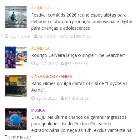
AC INDICA
Festival comKids 2026 reúne especialistas para
debater o futuro da produção audiovisual e digital
para crianças e adolescentes
ago 7, 2026
AC POR AÍ - SIMONE MIRANDA
AC INDICA
Rodrigo Cerveira lança o single “The Searcher”
ago 7, 2026
JEFF FERREIRA
CINEMA & COMPANHIA
Paris Filmes divulga cartaz oficial de “Coyote Vs.
Acme”
ago 6, 2026
maribarcelos
MÚSICA
É HOJE: Na última chance de garantir ingressos
para qualquer dia do Rock in Rio, venda
extraordinária começa às 12h, exclusivamente na
Ticketmaster