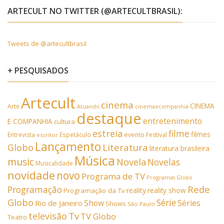
ARTECULT NO TWITTER (@ARTECULTBRASIL):
Tweets de @artecultbrasil
+ PESQUISADOS
Artecult
cinema
CINEMA
Arte
Atuando
cinemaecompanhia
destaque
entretenimento
E COMPANHIA
cultura
estreia
filme
filmes
Entrevista
Espetáculo
evento
Festival
escritor
Lançamento
Literatura
Globo
literatura brasileira
Música
music
Novela
Novelas
Musicalidade
novidade
novo
Programa de TV
Programas Globo
Rede
Programação
reality
reality show
Programação da Tv
Globo
Série
Show
Séries
Rio de Janeiro
Shows
São Paulo
Tv
televisão
TV Globo
Teatro