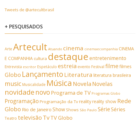
Tweets de @artecultbrasil
+ PESQUISADOS
Artecult
cinema
CINEMA
Arte
Atuando
cinemaecompanhia
destaque
entretenimento
E COMPANHIA
cultura
estreia
filme
filmes
Entrevista
Espetáculo
evento
Festival
escritor
Lançamento
Literatura
Globo
literatura brasileira
Música
music
Novela
Novelas
Musicalidade
novidade
novo
Programa de TV
Programas Globo
Rede
Programação
reality
reality show
Programação da Tv
Globo
Série
Show
Séries
Rio de Janeiro
Shows
São Paulo
Tv
televisão
TV Globo
Teatro