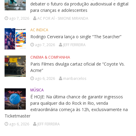
debater o futuro da produção audiovisual e digital
para crianças e adolescentes
ago 7, 2026
AC POR AÍ - SIMONE MIRANDA
AC INDICA
Rodrigo Cerveira lança o single “The Searcher”
ago 7, 2026
JEFF FERREIRA
CINEMA & COMPANHIA
Paris Filmes divulga cartaz oficial de “Coyote Vs.
Acme”
ago 6, 2026
maribarcelos
MÚSICA
É HOJE: Na última chance de garantir ingressos
para qualquer dia do Rock in Rio, venda
extraordinária começa às 12h, exclusivamente na
Ticketmaster
ago 6, 2026
JEFF FERREIRA