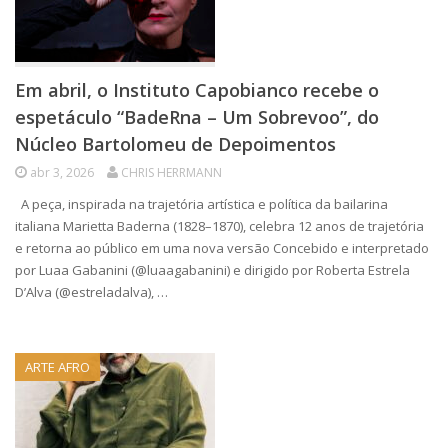
Em abril, o Instituto Capobianco recebe o
espetáculo “BadeRna – Um Sobrevoo”, do
Núcleo Bartolomeu de Depoimentos
abr 3, 2026
CHRIS HERRMANN
A peça, inspirada na trajetória artística e política da bailarina
italiana Marietta Baderna (1828–1870), celebra 12 anos de trajetória
e retorna ao público em uma nova versão Concebido e interpretado
por Luaa Gabanini (@luaagabanini) e dirigido por Roberta Estrela
D’Alva (@estreladalva), …
ARTE AFRO