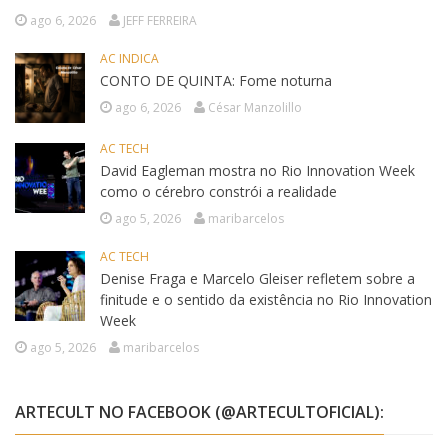
ago 6, 2026
JEFF FERREIRA
AC INDICA
CONTO DE QUINTA: Fome noturna
ago 6, 2026
César Manzolillo
AC TECH
David Eagleman mostra no Rio Innovation Week
como o cérebro constrói a realidade
ago 5, 2026
maribarcelos
AC TECH
Denise Fraga e Marcelo Gleiser refletem sobre a
finitude e o sentido da existência no Rio Innovation
Week
ago 5, 2026
maribarcelos
ARTECULT NO FACEBOOK (@ARTECULTOFICIAL):