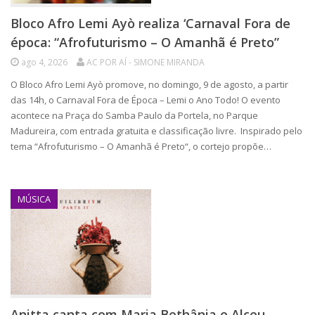
Bloco Afro Lemi Ayò realiza ‘Carnaval Fora de
época: “Afrofuturismo – O Amanhã é Preto”
ago 4, 2026
AC POR AÍ - SIMONE MIRANDA
O Bloco Afro Lemi Ayò promove, no domingo, 9 de agosto, a partir
das 14h, o Carnaval Fora de Época – Lemi o Ano Todo! O evento
acontece na Praça do Samba Paulo da Portela, no Parque
Madureira, com entrada gratuita e classificação livre. Inspirado pelo
tema “Afrofuturismo – O Amanhã é Preto“, o cortejo propõe…
MÚSICA
Anitta canta com Maria Bethânia e Alceu