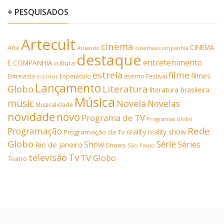
+ PESQUISADOS
Artecult
cinema
CINEMA
Arte
Atuando
cinemaecompanhia
destaque
entretenimento
E COMPANHIA
cultura
estreia
filme
filmes
Entrevista
Espetáculo
evento
Festival
escritor
Lançamento
Literatura
Globo
literatura brasileira
Música
music
Novela
Novelas
Musicalidade
novidade
novo
Programa de TV
Programas Globo
Rede
Programação
reality
reality show
Programação da Tv
Globo
Série
Show
Séries
Rio de Janeiro
Shows
São Paulo
Tv
televisão
TV Globo
Teatro