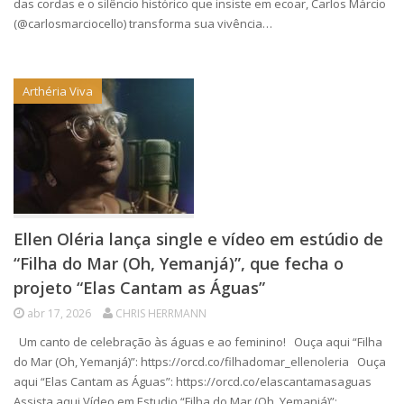
das cordas e o silêncio histórico que insiste em ecoar, Carlos Márcio
(@carlosmarciocello) transforma sua vivência…
Arthéria Viva
Ellen Oléria lança single e vídeo em estúdio de
“Filha do Mar (Oh, Yemanjá)”, que fecha o
projeto “Elas Cantam as Águas”
abr 17, 2026
CHRIS HERRMANN
Um canto de celebração às águas e ao feminino! Ouça aqui “Filha
do Mar (Oh, Yemanjá)”: https://orcd.co/filhadomar_ellenoleria Ouça
aqui “Elas Cantam as Águas”: https://orcd.co/elascantamasaguas
Assista aqui Vídeo em Estudio “Filha do Mar (Oh, Yemanjá)”: …