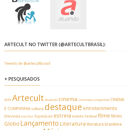
ARTECULT NO TWITTER (@ARTECULTBRASIL):
Tweets de @artecultbrasil
+ PESQUISADOS
Artecult
cinema
CINEMA
Arte
Atuando
cinemaecompanhia
destaque
entretenimento
E COMPANHIA
cultura
estreia
filme
filmes
Entrevista
Espetáculo
evento
Festival
escritor
Lançamento
Literatura
Globo
literatura brasileira