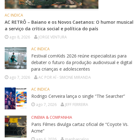
AC INDICA
AC RETRÔ – Baiano e os Novos Caetanos: O humor musical
a serviço da crítica social e política do país
ago 8, 2026
JORGE VENTURA
AC INDICA
Festival comKids 2026 reúne especialistas para
debater o futuro da produção audiovisual e digital
para crianças e adolescentes
ago 7, 2026
AC POR AÍ - SIMONE MIRANDA
AC INDICA
Rodrigo Cerveira lança o single “The Searcher”
ago 7, 2026
JEFF FERREIRA
CINEMA & COMPANHIA
Paris Filmes divulga cartaz oficial de “Coyote Vs.
Acme”
ago 6, 2026
maribarcelos