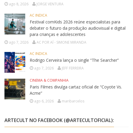
ago 8, 2026
JORGE VENTURA
AC INDICA
Festival comKids 2026 reúne especialistas para
debater o futuro da produção audiovisual e digital
para crianças e adolescentes
ago 7, 2026
AC POR AÍ - SIMONE MIRANDA
AC INDICA
Rodrigo Cerveira lança o single “The Searcher”
ago 7, 2026
JEFF FERREIRA
CINEMA & COMPANHIA
Paris Filmes divulga cartaz oficial de “Coyote Vs.
Acme”
ago 6, 2026
maribarcelos
ARTECULT NO FACEBOOK (@ARTECULTOFICIAL):