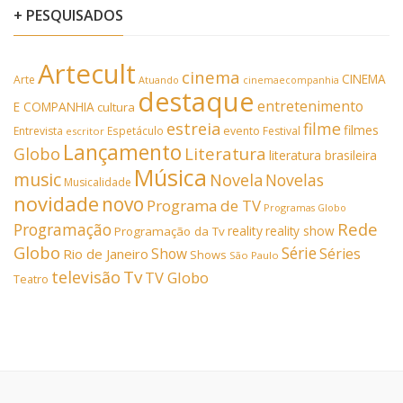
+ PESQUISADOS
Artecult
cinema
CINEMA
Arte
Atuando
cinemaecompanhia
destaque
entretenimento
E COMPANHIA
cultura
estreia
filme
filmes
Entrevista
Espetáculo
evento
Festival
escritor
Lançamento
Literatura
Globo
literatura brasileira
Música
music
Novela
Novelas
Musicalidade
novidade
novo
Programa de TV
Programas Globo
Rede
Programação
reality
reality show
Programação da Tv
Globo
Série
Show
Séries
Rio de Janeiro
Shows
São Paulo
Tv
televisão
TV Globo
Teatro