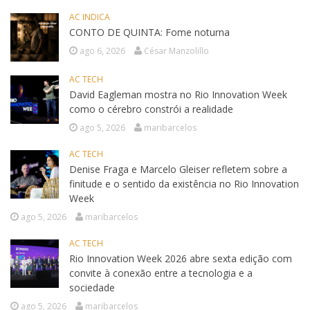
AC INDICA
CONTO DE QUINTA: Fome noturna
ago 6, 2026
César Manzolillo
AC TECH
David Eagleman mostra no Rio Innovation Week
como o cérebro constrói a realidade
ago 5, 2026
maribarcelos
AC TECH
Denise Fraga e Marcelo Gleiser refletem sobre a
finitude e o sentido da existência no Rio Innovation
Week
ago 5, 2026
maribarcelos
AC TECH
Rio Innovation Week 2026 abre sexta edição com
convite à conexão entre a tecnologia e a
sociedade
ago 5, 2026
maribarcelos