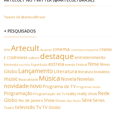
Tweets de @artecultbrasil
+ PESQUISADOS
Artecult
cinema
CINEMA
Arte
Atuando
cinemaecompanhia
destaque
entretenimento
E COMPANHIA
cultura
estreia
filme
filmes
Entrevista
Espetáculo
evento
Festival
escritor
Lançamento
Literatura
Globo
literatura brasileira
Música
music
Novela
Novelas
Musicalidade
novidade
novo
Programa de TV
Programas Globo
Rede
Programação
reality
reality show
Programação da Tv
Globo
Série
Show
Séries
Rio de Janeiro
Shows
São Paulo
Tv
televisão
TV Globo
Teatro