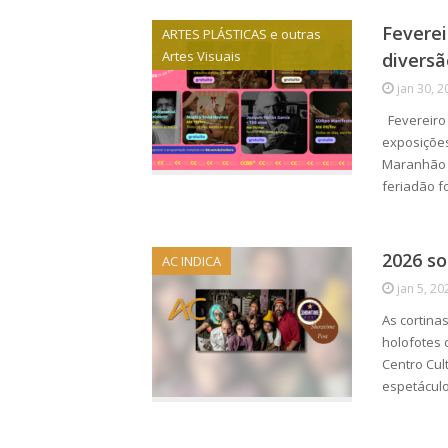
Feverei
ARTES PLÁSTICAS e outras
Artes Visuais
diversã
jan 30, 2
Fevereiro 
exposições
Maranhão e
feriadão f
2026 so
AC INDICA
jan 5, 20
As cortina
holofotes 
Centro Cul
espetácul