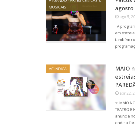
Palcos 
ATUANDO - ARTES CÊNICAS &
MUSICAIS
agosto
ago 5, 2
A program
em estreia
também co
programaç
MAIO n
AC INDICA
estrei
PAREDÃ
abr 22, 
✨ MAIO NO
TEATRO E 
anuncia no
onde a fo