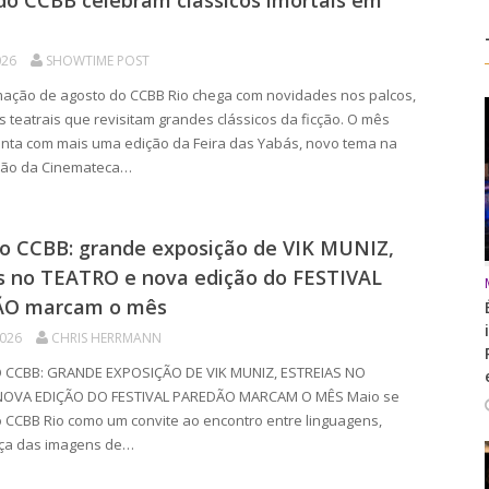
do CCBB celebram clássicos imortais em
026
SHOWTIME POST
ação de agosto do CCBB Rio chega com novidades nos palcos,
s teatrais que revisitam grandes clássicos da ficção. O mês
nta com mais uma edição da Feira das Yabás, novo tema na
ão da Cinemateca…
o CCBB: grande exposição de VIK MUNIZ,
as no TEATRO e nova edição do FESTIVAL
O marcam o mês
2026
CHRIS HERRMANN
 CCBB: GRANDE EXPOSIÇÃO DE VIK MUNIZ, ESTREIAS NO
NOVA EDIÇÃO DO FESTIVAL PAREDÃO MARCAM O MÊS Maio se
 CCBB Rio como um convite ao encontro entre linguagens,
rça das imagens de…