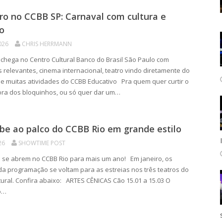
ro no CCBB SP: Carnaval com cultura e
o
026
CHRIS HERRMANN
chega no Centro Cultural Banco do Brasil São Paulo com
 relevantes, cinema internacional, teatro vindo diretamente do
 muitas atividades do CCBB Educativo Pra quem quer curtir o
ora dos bloquinhos, ou só quer dar um…
be ao palco do CCBB Rio em grande estilo
26
SHOWTIME POST
s se abrem no CCBB Rio para mais um ano! Em janeiro, os
da programação se voltam para as estreias nos três teatros do
tural. Confira abaixo: ARTES CÊNICAS Cão ️15.01 a 15.03 O
o…