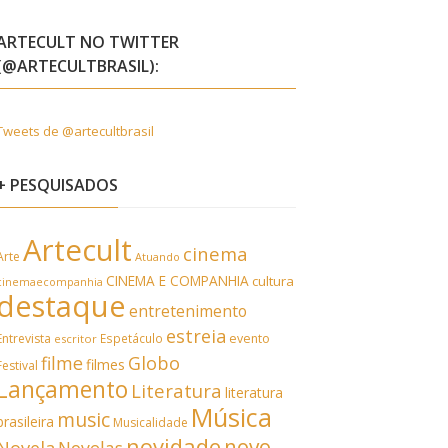
ARTECULT NO TWITTER
(@ARTECULTBRASIL):
Tweets de @artecultbrasil
+ PESQUISADOS
Artecult
cinema
Arte
Atuando
CINEMA E COMPANHIA
cultura
cinemaecompanhia
destaque
entretenimento
estreia
Entrevista
Espetáculo
evento
escritor
filme
Globo
filmes
Festival
Lançamento
Literatura
literatura
Música
music
brasileira
Musicalidade
novidade
novo