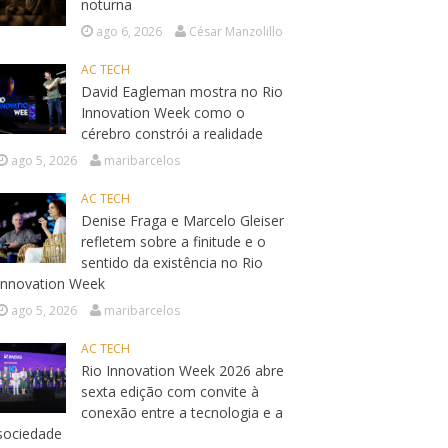
noturna
ago 6, 2026
César Manzolillo
AC TECH
David Eagleman mostra no Rio
Innovation Week como o
cérebro constrói a realidade
ago 5, 2026
maribarcelos
AC TECH
Denise Fraga e Marcelo Gleiser
refletem sobre a finitude e o
sentido da existência no Rio
Innovation Week
ago 5, 2026
maribarcelos
AC TECH
Rio Innovation Week 2026 abre
sexta edição com convite à
conexão entre a tecnologia e a
sociedade