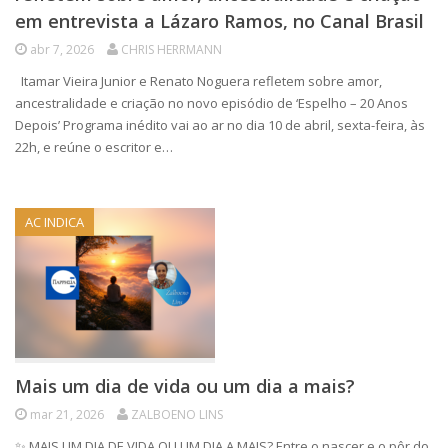
em entrevista a Lázaro Ramos, no Canal Brasil
abr 7, 2026
CHRIS HERRMANN
Itamar Vieira Junior e Renato Noguera refletem sobre amor,
ancestralidade e criação no novo episódio de ‘Espelho – 20 Anos
Depois’ Programa inédito vai ao ar no dia 10 de abril, sexta-feira, às
22h, e reúne o escritor e…
AC INDICA
Mais um dia de vida ou um dia a mais?
mar 21, 2026
ZALBOENO LINS
✨ MAIS UM DIA DE VIDA OU UM DIA A MAIS? Entre o nascer e o pôr do