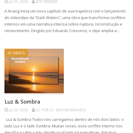
jul 31, 2026
JEFF FERREIRA
A Anang inicia um novo capítulo de sua trajetória com o lançamento
do videoclipe de “Dark Waters”, uma obra que transforma conflitos
internos em uma narrativa intensa sobre ruptura, reconstrução e
renascimento. Dirigido por Eduardo Crescenzi, o clipe amplia a…
AC INDICA
Luz & Sombra
jul 20, 2026
AC POR AÍ - SIMONE MIRANDA
Luz & Sombra Todos nós carregamos dentro de nós dois lados: o
lado Luz e o lado Sombra. Muitas vezes, esse conflito interno nos
desafia e cabe a nós decidir qual lado irá prevalecer. Algumas