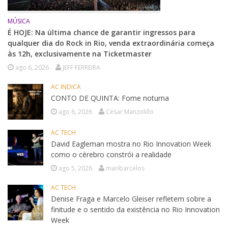
MÚSICA
É HOJE: Na última chance de garantir ingressos para
qualquer dia do Rock in Rio, venda extraordinária começa
às 12h, exclusivamente na Ticketmaster
ago 6, 2026
JEFF FERREIRA
AC INDICA
CONTO DE QUINTA: Fome noturna
ago 6, 2026
César Manzolillo
AC TECH
David Eagleman mostra no Rio Innovation Week
como o cérebro constrói a realidade
ago 5, 2026
maribarcelos
AC TECH
Denise Fraga e Marcelo Gleiser refletem sobre a
finitude e o sentido da existência no Rio Innovation
Week