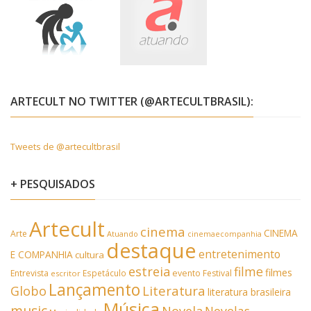
ARTECULT NO TWITTER (@ARTECULTBRASIL):
Tweets de @artecultbrasil
+ PESQUISADOS
Artecult
cinema
CINEMA
Arte
Atuando
cinemaecompanhia
destaque
entretenimento
E COMPANHIA
cultura
estreia
filme
filmes
Entrevista
Espetáculo
evento
Festival
escritor
Lançamento
Literatura
Globo
literatura brasileira
Música
music