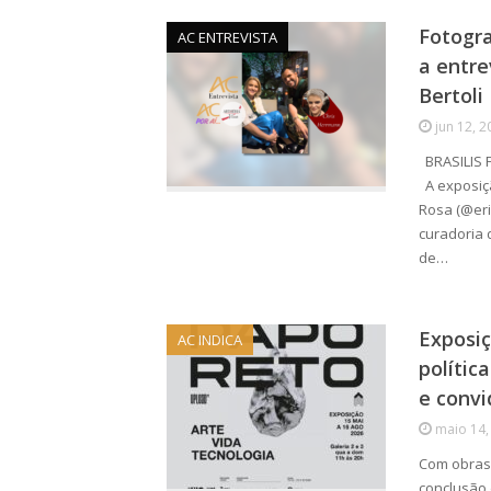
Fotogra
AC ENTREVISTA
a entre
Bertoli
jun 12, 2
BRASILIS F
A exposiçã
Rosa (@eric
curadoria 
de…
Exposiç
AC INDICA
polític
e convi
maio 14,
Com obras 
conclusão 