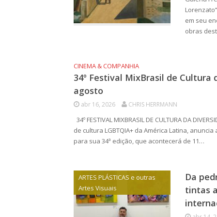
Lorenzato” 
em seu end
obras des
CINEMA & COMPANHIA
34º Festival MixBrasil de Cultura 
agosto
abr 16, 2026
CHRIS HERRMANN
34º FESTIVAL MIXBRASIL DE CULTURA DA DIVERSID
de cultura LGBTQIA+ da América Latina, anuncia a
para sua 34ª edição, que acontecerá de 11…
Da pedr
ARTES PLÁSTICAS e outras
Artes Visuais
tintas 
interna
abr 14, 