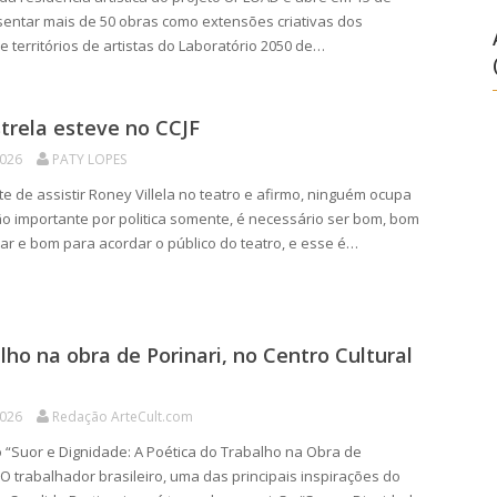
entar mais de 50 obras como extensões criativas dos
e territórios de artistas do Laboratório 2050 de…
trela esteve no CCJF
2026
PATY LOPES
te de assistir Roney Villela no teatro e afirmo, ninguém ocupa
ão importante por politica somente, é necessário ser bom, bom
ar e bom para acordar o público do teatro, e esse é…
lho na obra de Porinari, no Centro Cultural
2026
Redação ArteCult.com
“Suor e Dignidade: A Poética do Trabalho na Obra de
 O trabalhador brasileiro, uma das principais inspirações do