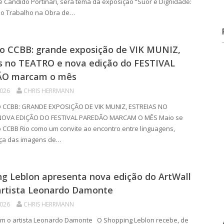
e Candido Portinari, será tema da exposição “Suor e Dignidade:
do Trabalho na Obra de…
o CCBB: grande exposição de VIK MUNIZ,
as no TEATRO e nova edição do FESTIVAL
O marcam o mês
2026
CHRIS HERRMANN
 CCBB: GRANDE EXPOSIÇÃO DE VIK MUNIZ, ESTREIAS NO
NOVA EDIÇÃO DO FESTIVAL PAREDÃO MARCAM O MÊS Maio se
 CCBB Rio como um convite ao encontro entre linguagens,
rça das imagens de…
g Leblon apresenta nova edição do ArtWall
artista Leonardo Damonte
2026
CHRIS HERRMANN
om o artista Leonardo Damonte O Shopping Leblon recebe, de