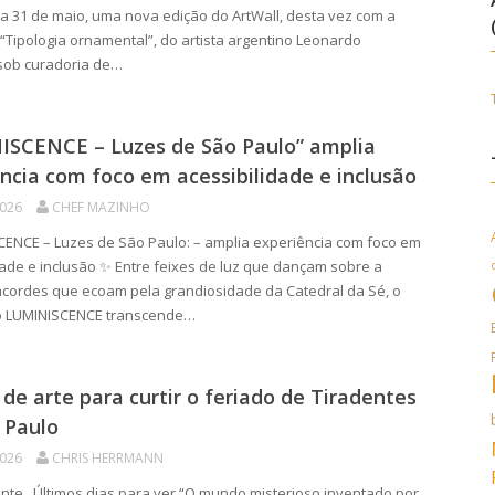
l a 31 de maio, uma nova edição do ArtWall, desta vez com a
 “Tipologia ornamental”, do artista argentino Leonardo
sob curadoria de…
ISCENCE – Luzes de São Paulo” amplia
ncia com foco em acessibilidade e inclusão
2026
CHEF MAZINHO
ENCE – Luzes de São Paulo: – amplia experiência com foco em
dade e inclusão ✨ Entre feixes de luz que dançam sobre a
 acordes que ecoam pela grandiosidade da Catedral da Sé, o
o LUMINISCENCE transcende…
 de arte para curtir o feriado de Tiradentes
 Paulo
2026
CHRIS HERRMANN
ente Últimos dias para ver “O mundo misterioso inventado por