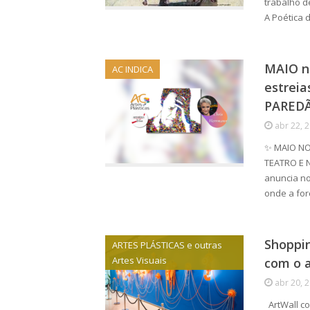
trabalho d
A Poética 
MAIO n
AC INDICA
estrei
PAREDÃ
abr 22, 
✨ MAIO NO
TEATRO E 
anuncia no
onde a fo
Shoppin
ARTES PLÁSTICAS e outras
Artes Visuais
com o 
abr 20, 
ArtWall c