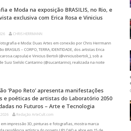
fia e Moda na exposição BRASILIS, no Rio, e
vista exclusiva com Erica Rosa e Vinicius
026
CHRIS HERRMANN
otografia e Moda: Duas Artes em conexão por Chris Herrmann
o BRASILIS – CORPO, TERRA, IDENTIDADE, dos artistas Erica
arosa.capsula) e Vinicius Bertoli (@viniciusbertoli_), sob a
de Susi Sielski Cantarino (@sucantarino), realizada na noite
ão ‘Papo Reto’ apresenta manifestações
as e poéticas de artistas do Laboratório 2050
dadas no Futuros – Arte e Tecnologia
 2026
Redação ArteCult.com
em impressão 3D, pinturas e fotografias, mostra marca
da residência artística do projeto UPLOAD e abre em 15 de