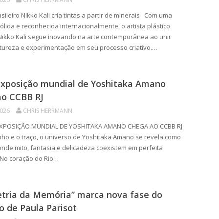
sileiro Nikko Kali cria tintas a partir de minerais Com uma
sólida e reconhecida internacionalmente, o artista plástico
 Nikko Kali segue inovando na arte contemporânea ao unir
atureza e experimentação em seu processo criativo.…
exposição mundial de Yoshitaka Amano
ao CCBB RJ
2026
CHRIS HERRMANN
XPOSIÇÃO MUNDIAL DE YOSHITAKA AMANO CHEGA AO CCBB RJ
nho e o traço, o universo de Yoshitaka Amano se revela como
onde mito, fantasia e delicadeza coexistem em perfeita
 No coração do Rio…
tria da Memória” marca nova fase do
o de Paula Parisot