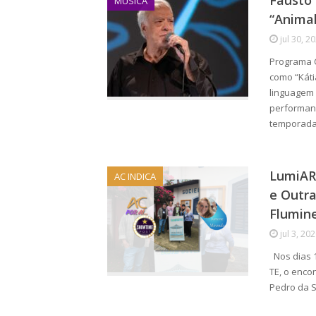
Fausto
MÚSICA
“Animak
jul 30, 2
Programa C
como “Káti
linguagem 
performanc
temporad
LumiAR-
AC INDICA
e Outra
Flumin
jul 3, 20
Nos dias 1
TE, o enco
Pedro da Se