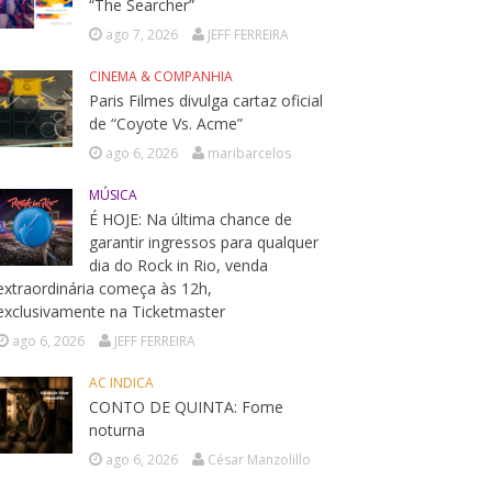
“The Searcher”
ago 7, 2026
JEFF FERREIRA
CINEMA & COMPANHIA
Paris Filmes divulga cartaz oficial
de “Coyote Vs. Acme”
ago 6, 2026
maribarcelos
MÚSICA
É HOJE: Na última chance de
garantir ingressos para qualquer
dia do Rock in Rio, venda
extraordinária começa às 12h,
exclusivamente na Ticketmaster
ago 6, 2026
JEFF FERREIRA
AC INDICA
CONTO DE QUINTA: Fome
noturna
ago 6, 2026
César Manzolillo