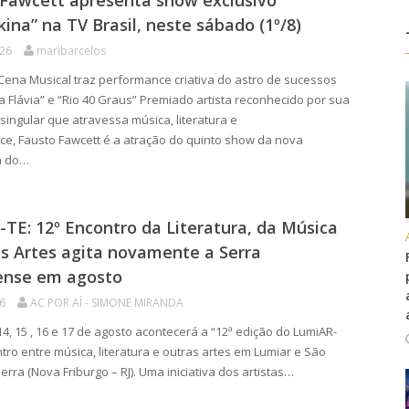
 Fawcett apresenta show exclusivo
ina” na TV Brasil, neste sábado (1º/8)
026
maribarcelos
ena Musical traz performance criativa do astro de sucessos
a Flávia” e “Rio 40 Graus” Premiado artista reconhecido por sua
singular que atravessa música, literatura e
e, Fausto Fawcett é a atração do quinto show da nova
a do…
TE: 12º Encontro da Literatura, da Música
s Artes agita novamente a Serra
ense em agosto
26
AC POR AÍ - SIMONE MIRANDA
4, 15 , 16 e 17 de agosto acontecerá a “12ª edição do LumiAR-
ntro entre música, literatura e outras artes em Lumiar e São
rra (Nova Friburgo – RJ). Uma iniciativa dos artistas…