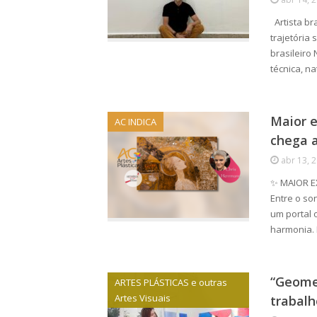
Artista bra
trajetória 
brasileiro
técnica, n
Maior 
AC INDICA
chega 
abr 13, 
✨ MAIOR E
Entre o so
um portal 
harmonia.
“Geome
ARTES PLÁSTICAS e outras
Artes Visuais
trabalh