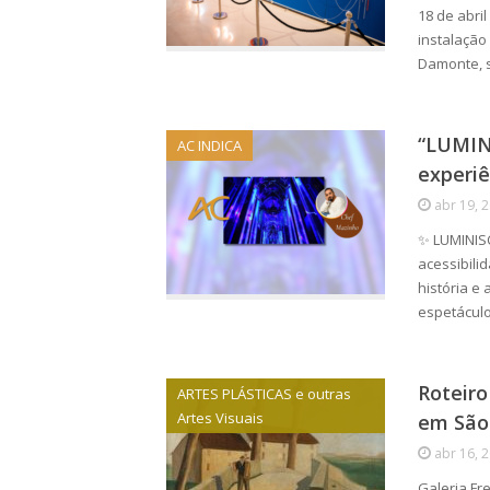
18 de abri
instalação
Damonte, 
“LUMIN
AC INDICA
experiê
abr 19, 
✨ LUMINISC
acessibili
história e
espetácul
Roteiro
ARTES PLÁSTICAS e outras
Artes Visuais
em São
abr 16, 
Galeria Fr