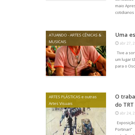
maio Apres
cotidianos 
Uma es
ATUANDO - ARTES CÊNICAS &
MUSICAIS
abr 27, 
Tive a sor
um lugar t
para o Osc
O traba
ARTES PLÁSTICAS e outras
Artes Visuais
do TRT
abr 24, 
Exposição 
Portinari”