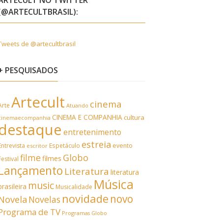
ARTECULT NO TWITTER
(@ARTECULTBRASIL):
Tweets de @artecultbrasil
+ PESQUISADOS
Artecult
cinema
Arte
Atuando
CINEMA E COMPANHIA
cultura
cinemaecompanhia
destaque
entretenimento
estreia
Entrevista
Espetáculo
evento
escritor
filme
Globo
filmes
Festival
Lançamento
Literatura
literatura
Música
music
brasileira
Musicalidade
novidade
novo
Novela
Novelas
Programa de TV
Programas Globo