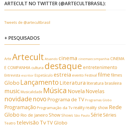
ARTECULT NO TWITTER (@ARTECULTBRASIL):
Tweets de @artecultbrasil
+ PESQUISADOS
Artecult
cinema
CINEMA
Arte
Atuando
cinemaecompanhia
destaque
entretenimento
E COMPANHIA
cultura
estreia
filme
filmes
Entrevista
Espetáculo
evento
Festival
escritor
Lançamento
Literatura
Globo
literatura brasileira
Música
music
Novela
Novelas
Musicalidade
novidade
novo
Programa de TV
Programas Globo
Rede
Programação
reality
reality show
Programação da Tv
Globo
Série
Show
Séries
Rio de Janeiro
Shows
São Paulo
Tv
televisão
TV Globo
Teatro