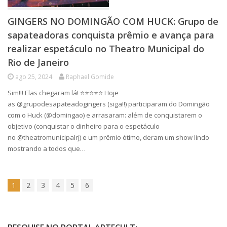
GINGERS NO DOMINGÃO COM HUCK: Grupo de
sapateadoras conquista prêmio e avança para
realizar espetáculo no Theatro Municipal do
Rio de Janeiro
ago 25, 2024
Raphael Gomide
Sim!!! Elas chegaram lá! ⭐⭐⭐⭐⭐ Hoje
as @grupodesapateadogingers (siga!!) participaram do Domingão
com o Huck (@domingao) e arrasaram: além de conquistarem o
objetivo (conquistar o dinheiro para o espetáculo
no @theatromunicipalrj) e um prêmio ótimo, deram um show lindo
mostrando a todos que…
1
2
3
4
5
6