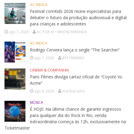
AC INDICA
Festival comKids 2026 reúne especialistas para
debater o futuro da produção audiovisual e digital
para crianças e adolescentes
ago 7, 2026
AC POR AÍ - SIMONE MIRANDA
AC INDICA
Rodrigo Cerveira lança o single “The Searcher”
ago 7, 2026
JEFF FERREIRA
CINEMA & COMPANHIA
Paris Filmes divulga cartaz oficial de “Coyote Vs.
Acme”
ago 6, 2026
maribarcelos
MÚSICA
É HOJE: Na última chance de garantir ingressos
para qualquer dia do Rock in Rio, venda
extraordinária começa às 12h, exclusivamente na
Ticketmaster