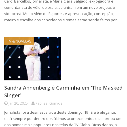
Carol Barcellos, jornalista, e Maria Clara Salgado, ex-jogadora e
comentarista de vôlei de praia, se uniram em um novo projeto, o
videocast “Muito Além do Esporte”. A apresentação, concepção,
roteiro e escolha dos convidados e temas estão sendo feitos por…
TV & NOVELAS
Sandra Annenberg é Carminha em ‘The Masked
Singer’
jan 20, 2025
Raphael Gomide
Jornalista foi a desmascarada deste domingo, 19 Ela é elegante,
está sempre por dentro dos últimos acontecimentos e se tornou um
dos nomes mais populares nas telas da TV Globo. Dicas dadas, a