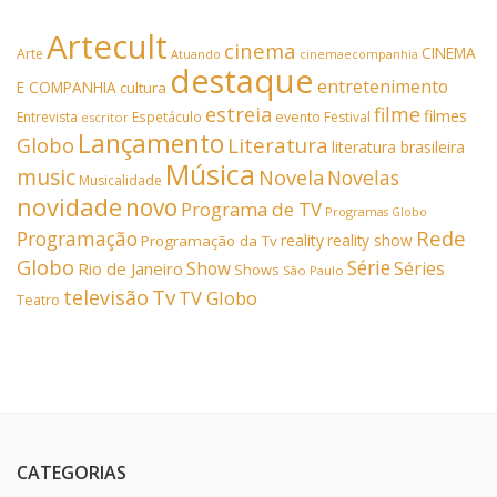
Artecult
cinema
CINEMA
Arte
Atuando
cinemaecompanhia
destaque
entretenimento
E COMPANHIA
cultura
estreia
filme
filmes
Entrevista
Espetáculo
evento
Festival
escritor
Lançamento
Literatura
Globo
literatura brasileira
Música
music
Novela
Novelas
Musicalidade
novidade
novo
Programa de TV
Programas Globo
Rede
Programação
reality
reality show
Programação da Tv
Globo
Série
Show
Séries
Rio de Janeiro
Shows
São Paulo
Tv
televisão
TV Globo
Teatro
CATEGORIAS