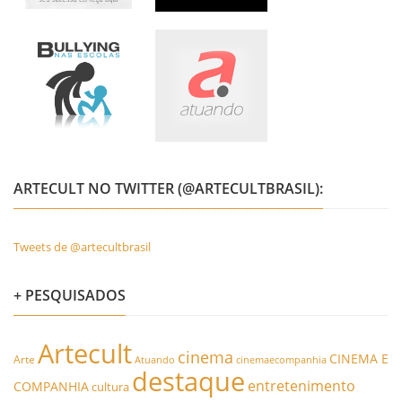
ARTECULT NO TWITTER (@ARTECULTBRASIL):
Tweets de @artecultbrasil
+ PESQUISADOS
Artecult
cinema
CINEMA E
Arte
Atuando
cinemaecompanhia
destaque
entretenimento
COMPANHIA
cultura