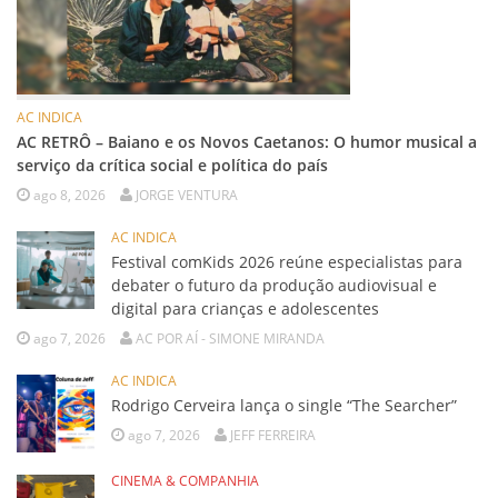
AC INDICA
AC RETRÔ – Baiano e os Novos Caetanos: O humor musical a
serviço da crítica social e política do país
ago 8, 2026
JORGE VENTURA
AC INDICA
Festival comKids 2026 reúne especialistas para
debater o futuro da produção audiovisual e
digital para crianças e adolescentes
ago 7, 2026
AC POR AÍ - SIMONE MIRANDA
AC INDICA
Rodrigo Cerveira lança o single “The Searcher”
ago 7, 2026
JEFF FERREIRA
CINEMA & COMPANHIA