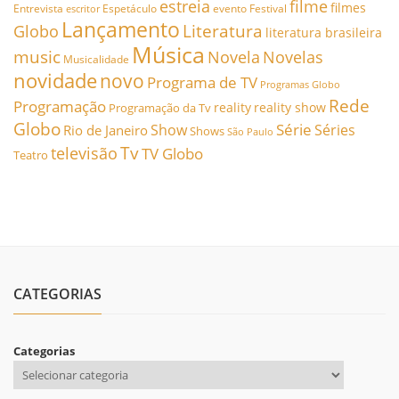
estreia
filme
filmes
Entrevista
Espetáculo
evento
Festival
escritor
Lançamento
Literatura
Globo
literatura brasileira
Música
music
Novela
Novelas
Musicalidade
novidade
novo
Programa de TV
Programas Globo
Rede
Programação
reality
reality show
Programação da Tv
Globo
Série
Show
Séries
Rio de Janeiro
Shows
São Paulo
Tv
televisão
TV Globo
Teatro
CATEGORIAS
Categorias