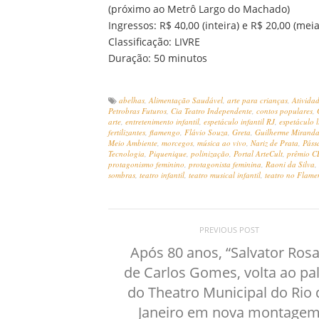
(próximo ao Metrô Largo do Machado)
Ingressos: R$ 40,00 (inteira) e R$ 20,00 (mei
Classificação: LIVRE
Duração: 50 minutos
abelhas
,
Alimentação Saudável
,
arte para crianças
,
Atividad
Petrobras Futuros
,
Cia Teatro Independente
,
contos populares
,
arte
,
entretenimento infantil
,
espetáculo infantil RJ
,
espetáculo 
fertilizantes
,
flamengo
,
Flávio Souza
,
Greta
,
Guilherme Mirand
Meio Ambiente
,
morcegos
,
música ao vivo
,
Nariz de Prata
,
Páss
Tecnologia
,
Piquenique
,
polinização
,
Portal ArteCult
,
prêmio C
protagonismo feminino
,
protagonista feminina
,
Raoni da Silva
,
sombras
,
teatro infantil
,
teatro musical infantil
,
teatro no Flam
PREVIOUS POST
Após 80 anos, “Salvator Rosa
de Carlos Gomes, volta ao pa
do Theatro Municipal do Rio 
Janeiro em nova montage