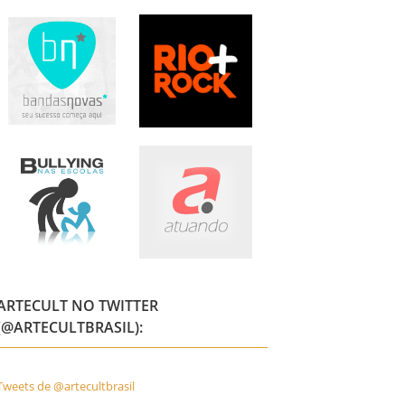
ARTECULT NO TWITTER
(@ARTECULTBRASIL):
Tweets de @artecultbrasil