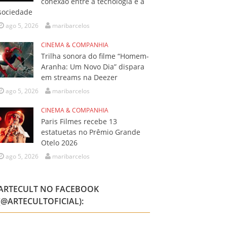
conexão entre a tecnologia e a
sociedade
ago 5, 2026
maribarcelos
CINEMA & COMPANHIA
Trilha sonora do filme “Homem-
Aranha: Um Novo Dia” dispara
em streams na Deezer
ago 5, 2026
maribarcelos
CINEMA & COMPANHIA
Paris Filmes recebe 13
estatuetas no Prêmio Grande
Otelo 2026
ago 5, 2026
maribarcelos
ARTECULT NO FACEBOOK
(@ARTECULTOFICIAL):