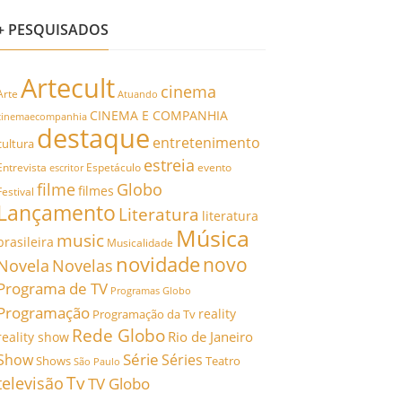
+ PESQUISADOS
Artecult
cinema
Arte
Atuando
CINEMA E COMPANHIA
cinemaecompanhia
destaque
entretenimento
cultura
estreia
Entrevista
Espetáculo
evento
escritor
filme
Globo
filmes
Festival
Lançamento
Literatura
literatura
Música
music
brasileira
Musicalidade
novidade
novo
Novela
Novelas
Programa de TV
Programas Globo
Programação
reality
Programação da Tv
Rede Globo
Rio de Janeiro
reality show
Série
Show
Séries
Shows
Teatro
São Paulo
Tv
televisão
TV Globo