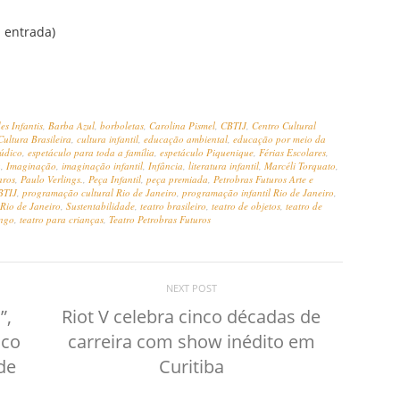
a entrada)
es Infantis
,
Barba Azul
,
borboletas
,
Carolina Pismel
,
CBTIJ
,
Centro Cultural
Cultura Brasileira
,
cultura infantil
,
educação ambiental
,
educação por meio da
lúdico
,
espetáculo para toda a família
,
espetáculo Piquenique
,
Férias Escolares
,
a
,
Imaginação
,
imaginação infantil
,
Infância
,
literatura infantil
,
Marcéli Torquato
,
aros
,
Paulo Verlings.
,
Peça Infantil
,
peça premiada
,
Petrobras Futuros Arte e
BTIJ
,
programação cultural Rio de Janeiro
,
programação infantil Rio de Janeiro
,
Rio de Janeiro
,
Sustentabilidade
,
teatro brasileiro
,
teatro de objetos
,
teatro de
engo
,
teatro para crianças
,
Teatro Petrobras Futuros
NEXT POST
”,
Riot V celebra cinco décadas de
lco
carreira com show inédito em
de
Curitiba
m