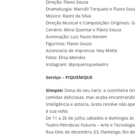
Direção: Flavio Souza
Dramaturgia: Marcéli Torquato e Flavio Sou
Músico: Raoni da Silva
Direção Musical e Composições Originais: 
Cenário: Mina Quental e Flávio Souza
Iluminação: Luiz Paulo Neném
Figurinos: Flavio Souza
Assessoria de imprensa: Ney Motta
Fotos: Elisa Mendes
Instagram: @piqueniqueteatro
Serviço –
PIQUENIQUE
Sinopse:
Dona do seu nariz, a cozinheira Gr
comidas deliciosas, mas acaba encontrand
inteligência e astúcia, Greta resolve não 
à sua volta.
De 11 a 26 de julho, sábados e domingos às
Teatro Petrobras Futuros – Arte e Tecnologi
Rua Dois de dezembro, 63, Flamengo, Rio de