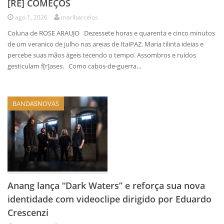
[RE] COMEÇOS
ago 1, 2026
maribarcelos
Coluna de ROSE ARAUJO Dezessete horas e quarenta e cinco minutos
de um veranico de julho nas areias de ItaiPAZ. Maria tilinta ideias e
percebe suas mãos ágeis tecendo o tempo. Assombros e ruídos
gesticulam f[r]ases. Como cabos-de-guerra…
BANDASNOVAS
Anang lança “Dark Waters” e reforça sua nova
identidade com videoclipe dirigido por Eduardo
Crescenzi