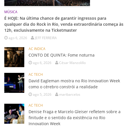
MÚSICA
É HOJE: Na última chance de garantir ingressos para
qualquer dia do Rock in Rio, venda extraordinária começa às
12h, exclusivamente na Ticketmaster
ago 6, 2026
JEFF FERREIRA
AC INDICA
CONTO DE QUINTA: Fome noturna
ago 6, 2026
César Manzolillo
AC TECH
David Eagleman mostra no Rio Innovation Week
como o cérebro constrói a realidade
ago 5, 2026
maribarcelos
AC TECH
Denise Fraga e Marcelo Gleiser refletem sobre a
finitude e o sentido da existência no Rio
Innovation Week