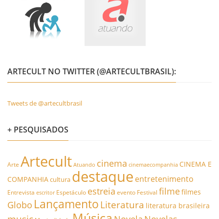
ARTECULT NO TWITTER (@ARTECULTBRASIL):
Tweets de @artecultbrasil
+ PESQUISADOS
Artecult
cinema
CINEMA E
Arte
Atuando
cinemaecompanhia
destaque
entretenimento
COMPANHIA
cultura
estreia
filme
filmes
Entrevista
Espetáculo
evento
Festival
escritor
Lançamento
Literatura
Globo
literatura brasileira
Música
music