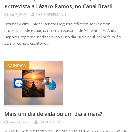
entrevista a Lázaro Ramos, no Canal Brasil
abr 7, 2026
CHRIS HERRMANN
Itamar Vieira Junior e Renato Noguera refletem sobre amor,
ancestralidade e criação no novo episódio de ‘Espelho – 20 Anos
Depois’ Programa inédito vai ao ar no dia 10 de abril, sexta-feira, às
22h, e reúne o escritor e…
AC INDICA
Mais um dia de vida ou um dia a mais?
mar 21, 2026
ZALBOENO LINS
✨ MAIS UM DIA DE VIDA OU UM DIA A MAIS? Entre o nascer e o pôr do