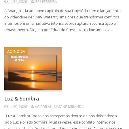
jul 31, 2026
JEFF FERREIRA
A Anang inicia um novo capítulo de sua trajetória com o lançamento
do videoclipe de “Dark Waters”, uma obra que transforma conflitos
internos em uma narrativa intensa sobre ruptura, reconstrução e
renascimento. Dirigido por Eduardo Crescenzi, o clipe amplia a…
AC INDICA
Luz & Sombra
jul 20, 2026
AC POR AÍ - SIMONE MIRANDA
Luz & Sombra Todos nós carregamos dentro de nós dois lados: o
lado Luz e o lado Sombra. Muitas vezes, esse conflito interno nos
desafia e cabe a nós decidir qual lado irá prevalecer. Algumas pessoas