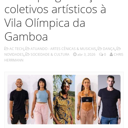
coletivos artísticos à
Vila Olímpica da
Gamboa
AC TECH
,
ATUANDO - ARTES CÊNICAS & MUSICAIS
,
DANÇA
,
NOVIDADES
,
SOCIEDADE & CULTURA
abr 3, 2026
0
CHRIS
HERRMANN