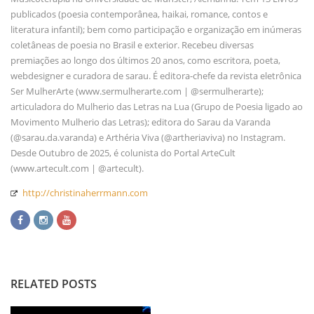
publicados (poesia contemporânea, haikai, romance, contos e
literatura infantil); bem como participação e organização em inúmeras
coletâneas de poesia no Brasil e exterior. Recebeu diversas
premiações ao longo dos últimos 20 anos, como escritora, poeta,
webdesigner e curadora de sarau. É editora-chefe da revista eletrônica
Ser MulherArte (www.sermulherarte.com | @sermulherarte);
articuladora do Mulherio das Letras na Lua (Grupo de Poesia ligado ao
Movimento Mulherio das Letras); editora do Sarau da Varanda
(@sarau.da.varanda) e Arthéria Viva (@artheriaviva) no Instagram.
Desde Outubro de 2025, é colunista do Portal ArteCult
(www.artecult.com | @artecult).
http://christinaherrmann.com
RELATED POSTS