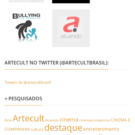
ARTECULT NO TWITTER (@ARTECULTBRASIL):
Tweets de @artecultbrasil
+ PESQUISADOS
Artecult
cinema
CINEMA E
Arte
Atuando
cinemaecompanhia
destaque
entretenimento
COMPANHIA
cultura