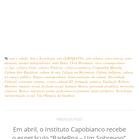
arte e cidade
,
Arte e Tecnologia
,
arte LGBTQIAPN+
,
arte urbana
,
artes cênicas
,
artes
musicais
,
artistas independentes
,
Aula Delas
,
Chris Herrmann
,
circo contemporâneo
,
co.liga
,
coletivo Corte
,
coletivo Peleferia
,
coletivos artísticos
,
Companhia Manaká
,
Cultura Afro-Brasileira
,
cultura de rua
,
Cultura em Movimento
,
Cultura indígena
,
cultura
no espaço público
,
Dança contemporãnea
,
democratização da cultura
,
Diversidade
Cultural
,
economia criativa.
,
evento cultural RJ
,
formação artística
,
Fundação Roberto
Marinho
,
impacto social
,
Inclusão social
,
Instituto Motiva
,
juventude periférica
,
mentorias
criativas
,
Motiva
,
narrativas pretas
,
performances gratuitas
,
teatro periferico
,
Tecnologia
,
transformação social
,
Vila Olímpica da Gamboa
PREVIOUS POST
Em abril, o Instituto Capobianco recebe
o espetáculo “BadeRna – Um Sobrevoo”,