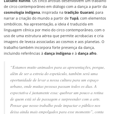
Luciano Rufino
. Os cinco artistas desenvolvem um trabalho
de circo contemporâneo em diálogo com a dança a partir da
cosmologia indígena
, inspirada na
tradição Guarani
, para
narrar a criação do mundo a partir de
Tupã
, com elementos
simbólicos. Na apresentação, a ideia é traduzida em
linguagem cênica por meio do circo contemporâneo, com o
uso de uma estrutura aérea que permite acrobacias e cria
imagens de leveza associadas ao cosmos e aos planetas. O
trabalho também incorpora forte presença da dança,
incluindo referências à
dança indígena
e à
dança afro
.
“Estamos muito animados para as apresentações, porque,
além de ser a estreia do espetáculo, também será uma
oportunidade de levar a nossa cultura para um espaço
urbano, onde muitas pessoas passam todos os dias. A
expectativa é justamente essa: quebrar um pouco a rotina
de quem está só de passagem e surpreender com a arte.
Pensar que nosso trabalho pode impactar o público nos
deixa ainda mais empolgados para esse momento”, conta