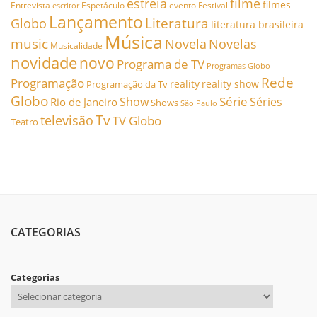
estreia
filme
filmes
Entrevista
Espetáculo
evento
Festival
escritor
Lançamento
Literatura
Globo
literatura brasileira
Música
music
Novela
Novelas
Musicalidade
novidade
novo
Programa de TV
Programas Globo
Rede
Programação
reality
reality show
Programação da Tv
Globo
Série
Show
Séries
Rio de Janeiro
Shows
São Paulo
Tv
televisão
TV Globo
Teatro
CATEGORIAS
Categorias