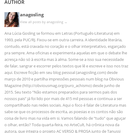
AUTHOR
anagosling
View all posts by anagosling
→
Ana Lúcia Gosling se formou em Letras (Português-Literatura) em
1993, pela PUC/RJ. Fixou-se em outra carreira. A identidade literária,
contudo, está cravada no coração e o olhar interpretativo, esgarçado
pra sempre. Ama oficinas e experimenta aquelas em que o debate lhe
acresça não só à escrita mas à alma. Some-se a isso sua necessidade
de falar, sangrar e escorrer pelos textos que lê e escreve e isso nos traz
aqui. Escreve ficção em seu blog pessoal (anagosling.com) desde
março de 2010 e partilha impressões pessoais num blog na Obvious
Magazine (http://obviousmag.org/puro_achismo) desde junho de
2015. Seu texto “Não estamos preparados para sermos pais dos
nossos pais” já foi lido por mais de 415 mil pessoas e continua a ser
compartilhado nas redes sociais. Aqui o foco é falar de Literatura mas
sabe-se que os processos de escrita, as poesias e os contos não são
coisa de livro mas na vida em si. Vamos falando de “tudo” que aguçar
o olhar, então? Toda quarta-feira, no ArteCult, há crônica nova da
autora, que integra o projeto AC VERSO & PROSA junto de Tanussi