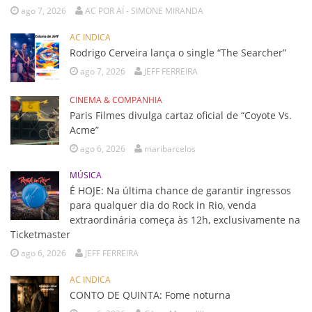
ago 7, 2026
AC POR AÍ - SIMONE MIRANDA
AC INDICA
Rodrigo Cerveira lança o single “The Searcher”
ago 7, 2026
JEFF FERREIRA
CINEMA & COMPANHIA
Paris Filmes divulga cartaz oficial de “Coyote Vs.
Acme”
ago 6, 2026
maribarcelos
MÚSICA
É HOJE: Na última chance de garantir ingressos
para qualquer dia do Rock in Rio, venda
extraordinária começa às 12h, exclusivamente na
Ticketmaster
ago 6, 2026
JEFF FERREIRA
AC INDICA
CONTO DE QUINTA: Fome noturna