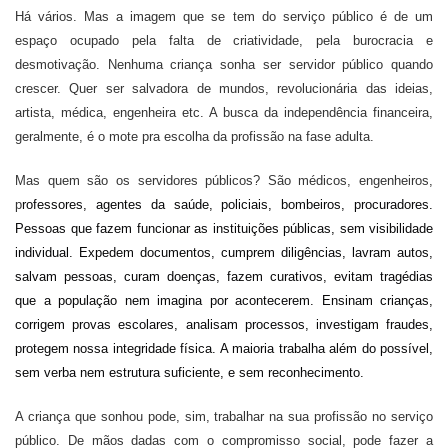
Há vários. Mas a imagem que se tem do serviço público é de um
espaço ocupado pela falta de criatividade, pela burocracia e
desmotivação. Nenhuma criança sonha ser servidor público quando
crescer. Quer ser salvadora de mundos, revolucionária das ideias,
artista, médica, engenheira etc. A busca da independência financeira,
geralmente, é o mote pra escolha da profissão na fase adulta.
Mas quem são os servidores públicos? São médicos, engenheiros,
p
rofessores, agentes da saúde, policiais, bombeiros, procuradores.
P
essoas que fazem funcionar
as instituições públicas,
sem visibilidade
individual
.
E
xpedem documentos, cumprem diligências, lavram autos,
salvam pessoas,
curam doenças, fazem curativos,
evitam tragédias
que
a população nem imagina por acontecerem. E
nsinam crianças,
corrigem provas escolares, analisam processos, investigam fraudes,
protegem nossa integridade física. A maioria trabalha além do possível,
sem verba nem estrutura suficiente, e sem reconhecimento.
A criança que sonhou pode, sim, trabalhar na sua profissão no serviço
público. De mãos dadas com o compromisso social, pode fazer a