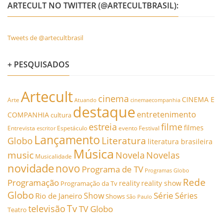
ARTECULT NO TWITTER (@ARTECULTBRASIL):
Tweets de @artecultbrasil
+ PESQUISADOS
Artecult
cinema
CINEMA E
Arte
Atuando
cinemaecompanhia
destaque
entretenimento
COMPANHIA
cultura
estreia
filme
filmes
Entrevista
Espetáculo
evento
Festival
escritor
Lançamento
Literatura
Globo
literatura brasileira
Música
music
Novela
Novelas
Musicalidade
novidade
novo
Programa de TV
Programas Globo
Rede
Programação
reality
reality show
Programação da Tv
Globo
Série
Show
Séries
Rio de Janeiro
Shows
São Paulo
Tv
televisão
TV Globo
Teatro