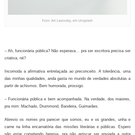
Foto: Art Lasovsky, em Unsplash
– Ah, funcionária pública? Não esperava… pra ser escritora precisa ser
criativa, né?
Incomoda a afirmativa entrelaçada ao preconceito. A tolerância, uma
das minhas qualidades, anda gasta no mundo de verdades absolutas a
partir de achismos. Bem humorada, prossigo.
– Funcionária pública e bem acompanhada. Na verdade, dos maiores,
pra mim: Machado, Drummond, Bandeira, Guimarães.
Abrevio os nomes pra parecer que somos, eu e os grandes, unha e
carne na linha encarnatória das missões literárias e públicas. Espero
não estar cometendo heresia, pra não arriscar ser enviada a outra