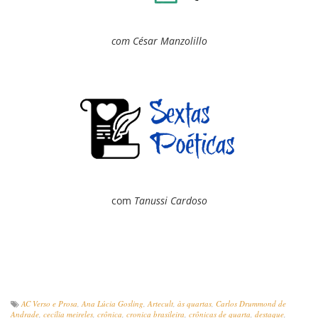
com César Manzolillo
com
Tanussi Cardoso
AC Verso e Prosa
,
Ana Lúcia Gosling
,
Artecult
,
às quartas
,
Carlos Drummond de
Andrade
,
cecília meireles
,
crônica
,
cronica brasileira
,
crônicas de quarta
,
destaque
,