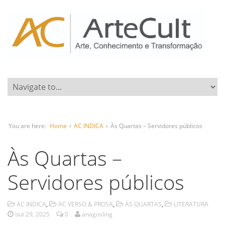
You are here:
Home
›
AC INDICA
›
Às Quartas – Servidores públicos
Às Quartas –
Servidores públicos
AC INDICA
,
AC VERSO & PROSA
,
ÀS QUARTAS
,
LITERATURA
out 29, 2025
0
anagosling