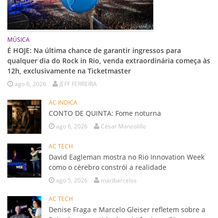
MÚSICA
É HOJE: Na última chance de garantir ingressos para
qualquer dia do Rock in Rio, venda extraordinária começa às
12h, exclusivamente na Ticketmaster
ago 6, 2026
JEFF FERREIRA
AC INDICA
CONTO DE QUINTA: Fome noturna
ago 6, 2026
César Manzolillo
AC TECH
David Eagleman mostra no Rio Innovation Week
como o cérebro constrói a realidade
ago 5, 2026
maribarcelos
AC TECH
Denise Fraga e Marcelo Gleiser refletem sobre a