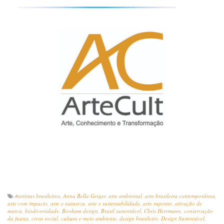
#artistas brasileiros
,
Anna Bella Geiger
,
arte ambiental
,
arte brasileira contemporânea
,
arte com impacto
,
arte e natureza
,
arte e sustentabilidade
,
arte rupestre
,
ativação de
marca
,
biodiversidade
,
Boobam design
,
Brasil sustentável
,
Chris Herrmann
,
conservação
da fauna
,
cross social
,
cultura e meio ambiente
,
design brasileiro
,
Design Sustentável
,