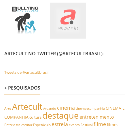
ARTECULT NO TWITTER (@ARTECULTBRASIL):
Tweets de @artecultbrasil
+ PESQUISADOS
Artecult
cinema
CINEMA E
Arte
Atuando
cinemaecompanhia
destaque
entretenimento
COMPANHIA
cultura
estreia
filme
filmes
Entrevista
Espetáculo
evento
Festival
escritor