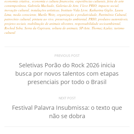
economia criativa.
,
economia e cultura financeira
,
experiências culturais
,
feira de arte
contemporânea
,
Gabriela Machado
,
Galerias de Arte
,
I love PRIO
,
impacto social
,
inovação cultural
,
instalações artísticas
,
Instituto Vida Livre
,
Katharina Giglio
,
Laura
Lima
,
moda consciente
,
Murilo Weitz
,
organização e produtividade
,
Patrimônio Cultural
,
patrocínio cultural
,
pintura ao vivo
,
preservação ambiental
,
PRIO
,
produtos sustentáveis
,
projetos sociais
,
reabilitação de animais silvestres
,
responsabilidade socioambiental
,
Roched Seba
,
Serra da Capivara
,
soltura de animais
,
SP-Arte
,
Thomaz Azulay
,
turismo
cultural
PREVIOUS POST
Seletivas Porão do Rock 2026 inicia
busca por novos talentos com etapas
presenciais por todo o Brasil
NEXT POST
Festival Palavra Insubmissa: o texto que
não se dobra