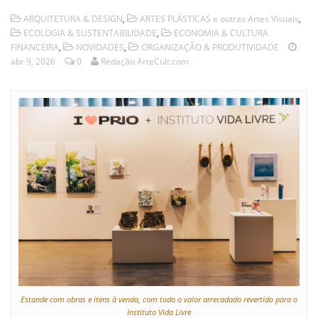
ARQUITETURA & DESIGN
,
ARTES PLÁSTICAS e outras Artes Visuais
,
ECOLOGIA & SUSTENTABILIDADE
,
ECONOMIA & CULTURA
FINANCEIRA
,
NOVIDADES
,
ORGANIZAÇÃO & PRODUTIVIDADE
abr 9, 2026
0
Redação ArteCult.com
Estande com obras e itens à venda, com todo o valor arrecadado revertido para o
Instituto Vida Livre