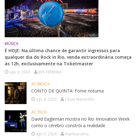
MÚSICA
É HOJE: Na última chance de garantir ingressos para
qualquer dia do Rock in Rio, venda extraordinária começa
às 12h, exclusivamente na Ticketmaster
ago 6, 2026
JEFF FERREIRA
AC INDICA
CONTO DE QUINTA: Fome noturna
ago 6, 2026
César Manzolillo
AC TECH
David Eagleman mostra no Rio Innovation Week
como o cérebro constrói a realidade
ago 5, 2026
maribarcelos