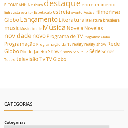
destaque
entretenimento
E COMPANHIA
cultura
estreia
filme
filmes
Entrevista
Espetáculo
evento
Festival
escritor
Lançamento
Literatura
Globo
literatura brasileira
Música
music
Novela
Novelas
Musicalidade
novidade
novo
Programa de TV
Programas Globo
Rede
Programação
reality
reality show
Programação da Tv
Globo
Série
Show
Séries
Rio de Janeiro
Shows
São Paulo
Tv
televisão
TV Globo
Teatro
CATEGORIAS
Categorias