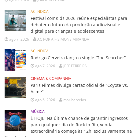
AC INDICA
Festival comKids 2026 reúne especialistas para
debater o futuro da produção audiovisual e
digital para crianças e adolescentes
ago 7, 2026
AC POR AÍ - SIMONE MIRANDA
AC INDICA
Rodrigo Cerveira lança o single “The Searcher”
ago 7, 2026
JEFF FERREIRA
CINEMA & COMPANHIA
Paris Filmes divulga cartaz oficial de “Coyote Vs.
Acme”
ago 6, 2026
maribarcelos
MÚSICA
É HOJE: Na última chance de garantir ingressos
para qualquer dia do Rock in Rio, venda
extraordinária começa às 12h, exclusivamente na