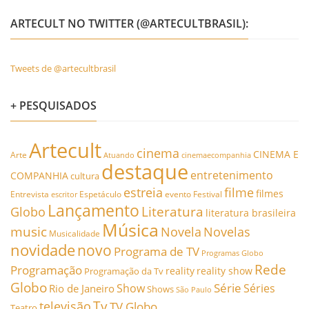
ARTECULT NO TWITTER (@ARTECULTBRASIL):
Tweets de @artecultbrasil
+ PESQUISADOS
Artecult
cinema
CINEMA E
Arte
Atuando
cinemaecompanhia
destaque
entretenimento
COMPANHIA
cultura
estreia
filme
filmes
Entrevista
Espetáculo
evento
Festival
escritor
Lançamento
Literatura
Globo
literatura brasileira
Música
music
Novela
Novelas
Musicalidade
novidade
novo
Programa de TV
Programas Globo
Rede
Programação
reality
reality show
Programação da Tv
Globo
Série
Show
Séries
Rio de Janeiro
Shows
São Paulo
Tv
televisão
TV Globo
Teatro