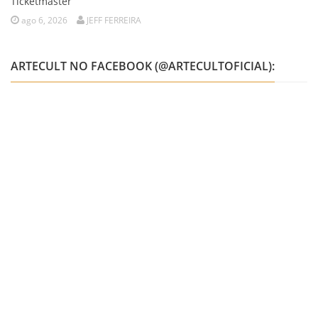
Ticketmaster
ago 6, 2026
JEFF FERREIRA
ARTECULT NO FACEBOOK (@ARTECULTOFICIAL):