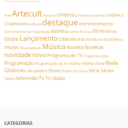
Artecult
cinema
CINEMA E
Arte
Atuando
cinemaecompanhia
destaque
entretenimento
COMPANHIA
cultura
estreia
filme
filmes
Entrevista
Espetáculo
evento
Festival
escritor
Lançamento
Literatura
Globo
literatura brasileira
Música
music
Novela
Novelas
Musicalidade
novidade
novo
Programa de TV
Programas Globo
Rede
Programação
reality
reality show
Programação da Tv
Globo
Série
Show
Séries
Rio de Janeiro
Shows
São Paulo
Tv
televisão
TV Globo
Teatro
CATEGORIAS