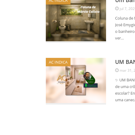
Um Banh
AC INDICA
jul 7, 20
Coluna de 
José Emygi
o banheiro
ver…
UM BA
AC INDICA
mar 31, 
✨ UM BANHE
de uma crô
escolar? En
uma caneca