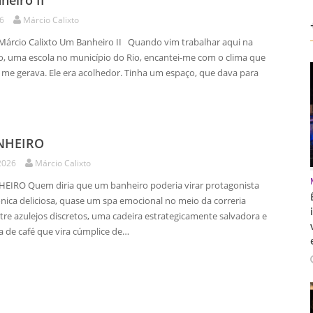
eiro II
26
Márcio Calixto
Márcio Calixto Um Banheiro II Quando vim trabalhar aqui na
o, uma escola no município do Rio, encantei-me com o clima que
 me gerava. Ele era acolhedor. Tinha um espaço, que dava para
NHEIRO
2026
Márcio Calixto
IRO Quem diria que um banheiro poderia virar protagonista
nica deliciosa, quase um spa emocional no meio da correria
tre azulejos discretos, uma cadeira estrategicamente salvadora e
 de café que vira cúmplice de…