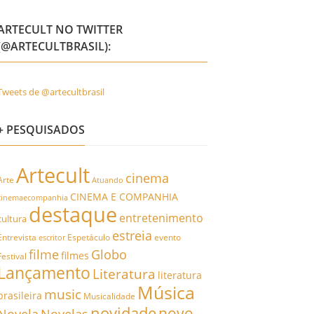
ARTECULT NO TWITTER
(@ARTECULTBRASIL):
Tweets de @artecultbrasil
+ PESQUISADOS
Artecult
cinema
Arte
Atuando
CINEMA E COMPANHIA
cinemaecompanhia
destaque
entretenimento
cultura
estreia
Entrevista
Espetáculo
evento
escritor
filme
Globo
filmes
Festival
Lançamento
Literatura
literatura
Música
music
brasileira
Musicalidade
novidade
novo