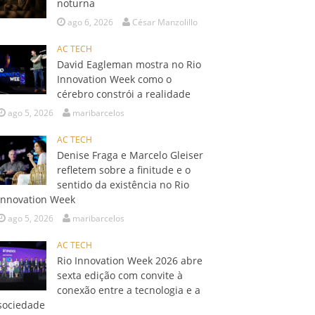
noturna
ago 6, 2026
César Manzolillo
AC TECH
David Eagleman mostra no Rio
Innovation Week como o
cérebro constrói a realidade
ago 5, 2026
maribarcelos
AC TECH
Denise Fraga e Marcelo Gleiser
refletem sobre a finitude e o
sentido da existência no Rio
Innovation Week
ago 5, 2026
maribarcelos
AC TECH
Rio Innovation Week 2026 abre
sexta edição com convite à
conexão entre a tecnologia e a
sociedade