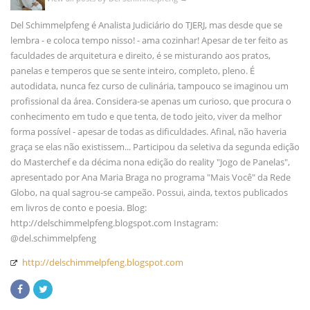
Del Schimmelpfeng é Analista Judiciário do TJERJ, mas desde que se
lembra - e coloca tempo nisso! - ama cozinhar! Apesar de ter feito as
faculdades de arquitetura e direito, é se misturando aos pratos,
panelas e temperos que se sente inteiro, completo, pleno. É
autodidata, nunca fez curso de culinária, tampouco se imaginou um
profissional da área. Considera-se apenas um curioso, que procura o
conhecimento em tudo e que tenta, de todo jeito, viver da melhor
forma possível - apesar de todas as dificuldades. Afinal, não haveria
graça se elas não existissem... Participou da seletiva da segunda edição
do Masterchef e da décima nona edição do reality "Jogo de Panelas",
apresentado por Ana Maria Braga no programa "Mais Você" da Rede
Globo, na qual sagrou-se campeão. Possui, ainda, textos publicados
em livros de conto e poesia. Blog:
http://delschimmelpfeng.blogspot.com Instagram:
@del.schimmelpfeng
http://delschimmelpfeng.blogspot.com