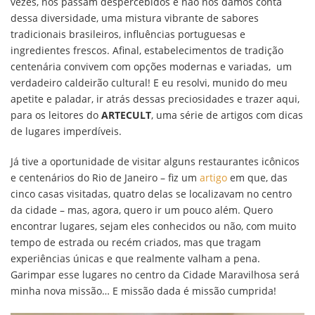
vezes, nos passam despercebidos e não nos damos conta
dessa diversidade, uma mistura vibrante de sabores
tradicionais brasileiros, influências portuguesas e
ingredientes frescos. Afinal, estabelecimentos de tradição
centenária convivem com opções modernas e variadas, um
verdadeiro caldeirão cultural! E eu resolvi, munido do meu
apetite e paladar, ir atrás dessas preciosidades e trazer aqui,
para os leitores do
ARTECULT
, uma série de artigos com dicas
de lugares imperdíveis.
Já tive a oportunidade de visitar alguns restaurantes icônicos
e centenários do Rio de Janeiro – fiz um
artigo
em que, das
cinco casas visitadas, quatro delas se localizavam no centro
da cidade – mas, agora, quero ir um pouco além. Quero
encontrar lugares, sejam eles conhecidos ou não, com muito
tempo de estrada ou recém criados, mas que tragam
experiências únicas e que realmente valham a pena.
Garimpar esse lugares no centro da Cidade Maravilhosa será
minha nova missão… E missão dada é missão cumprida!