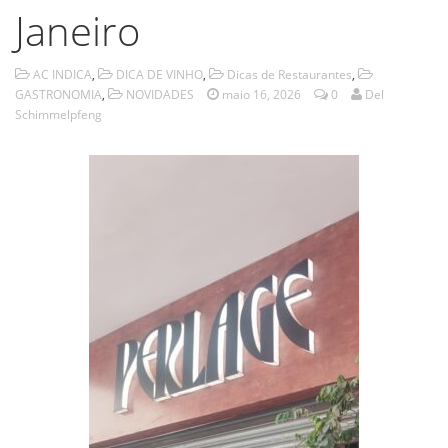
Janeiro
AC INDICA
,
DICA DE VINHO
,
Dicas de Restaurantes
,
GASTRONOMIA
,
NOVIDADES
maio 16, 2026
0
Del
Schimmelpfeng