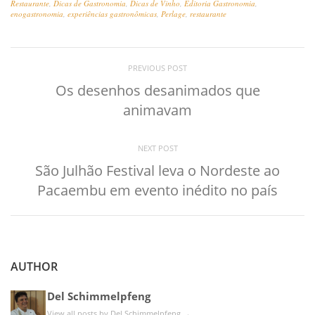
Restaurante
,
Dicas de Gastronomia
,
Dicas de Vinho
,
Editoria Gastronomia
,
enogastronomia
,
experiências gastronômicas
,
Perlage
,
restaurante
PREVIOUS POST
Os desenhos desanimados que
animavam
NEXT POST
São Julhão Festival leva o Nordeste ao
Pacaembu em evento inédito no país
AUTHOR
Del Schimmelpfeng
View all posts by Del Schimmelpfeng
→