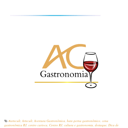
#artecult
,
Artecult
,
Aventura Gastronômica
,
bate-perna gastronômico
,
cena
gastronômica RJ
,
centro carioca
,
Centro RJ
,
cultura e gastronomia
,
destaque
,
Dica de