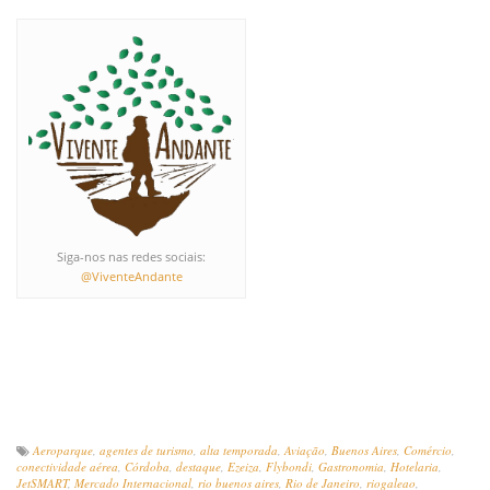
Siga-nos nas redes sociais:
@ViventeAndante
Aeroparque
,
agentes de turismo
,
alta temporada
,
Aviação
,
Buenos Aires
,
Comércio
,
conectividade aérea
,
Córdoba
,
destaque
,
Ezeiza
,
Flybondi
,
Gastronomia
,
Hotelaria
,
JetSMART
,
Mercado Internacional
,
rio buenos aires
,
Rio de Janeiro
,
riogaleao
,