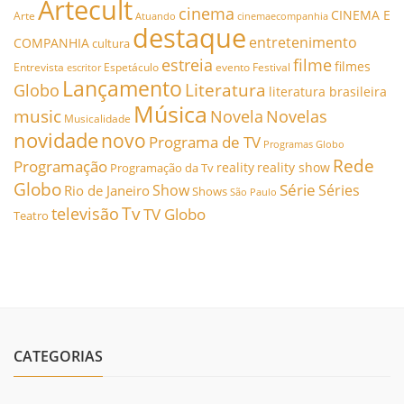
Artecult
cinema
CINEMA E
Arte
Atuando
cinemaecompanhia
destaque
entretenimento
COMPANHIA
cultura
estreia
filme
filmes
Entrevista
Espetáculo
evento
Festival
escritor
Lançamento
Literatura
Globo
literatura brasileira
Música
music
Novela
Novelas
Musicalidade
novidade
novo
Programa de TV
Programas Globo
Rede
Programação
reality
reality show
Programação da Tv
Globo
Série
Show
Séries
Rio de Janeiro
Shows
São Paulo
Tv
televisão
TV Globo
Teatro
CATEGORIAS