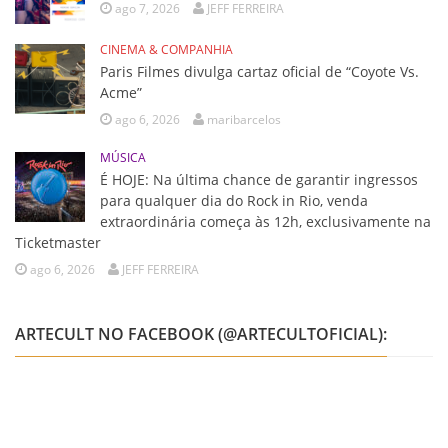
ago 7, 2026
JEFF FERREIRA
CINEMA & COMPANHIA
Paris Filmes divulga cartaz oficial de “Coyote Vs.
Acme”
ago 6, 2026
maribarcelos
MÚSICA
É HOJE: Na última chance de garantir ingressos
para qualquer dia do Rock in Rio, venda
extraordinária começa às 12h, exclusivamente na
Ticketmaster
ago 6, 2026
JEFF FERREIRA
ARTECULT NO FACEBOOK (@ARTECULTOFICIAL):