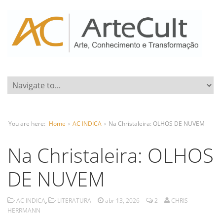
You are here:
Home
›
AC INDICA
›
Na Christaleira: OLHOS DE NUVEM
Na Christaleira: OLHOS
DE NUVEM
AC INDICA
,
LITERATURA
abr 13, 2026
2
CHRIS
HERRMANN