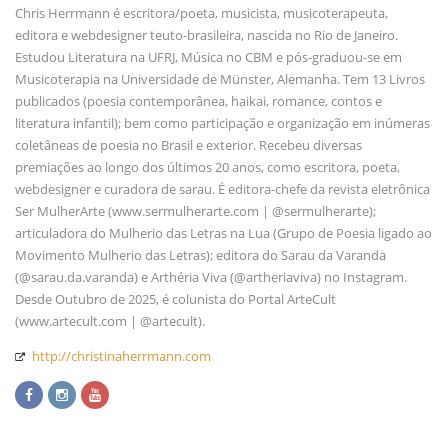
Chris Herrmann é escritora/poeta, musicista, musicoterapeuta,
editora e webdesigner teuto-brasileira, nascida no Rio de Janeiro.
Estudou Literatura na UFRJ, Música no CBM e pós-graduou-se em
Musicoterapia na Universidade de Münster, Alemanha. Tem 13 Livros
publicados (poesia contemporânea, haikai, romance, contos e
literatura infantil); bem como participação e organização em inúmeras
coletâneas de poesia no Brasil e exterior. Recebeu diversas
premiações ao longo dos últimos 20 anos, como escritora, poeta,
webdesigner e curadora de sarau. É editora-chefe da revista eletrônica
Ser MulherArte (www.sermulherarte.com | @sermulherarte);
articuladora do Mulherio das Letras na Lua (Grupo de Poesia ligado ao
Movimento Mulherio das Letras); editora do Sarau da Varanda
(@sarau.da.varanda) e Arthéria Viva (@artheriaviva) no Instagram.
Desde Outubro de 2025, é colunista do Portal ArteCult
(www.artecult.com | @artecult).
http://christinaherrmann.com