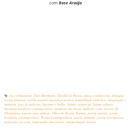
com
Rose Araújo
céu e firmamento
,
Chris Herrmann
,
ChrisTal de Poesia
,
chuva e melancolia
,
destaque
,
escrita feminina
,
escrita sensível
,
esperança poética
,
feminilidade simbólica
,
imaginação e
memória
,
jogo de palavras
,
lágrimas e brilho
,
lirismo existencial
,
lirismo urbano
,
literatura brasileira contemporânea
,
metáforas da chuva
,
mulheres como nuvens
,
Na
Christaleira
,
nuvem como símbolo
,
Olhos de Nuvem
,
Poemas
,
poesia autoral
,
poesia
brasileira contemporânea
,
Poesia Contemporânea
,
poesia intimista
,
poesia introspectiva
,
purpurina na noite
,
tempestades emocionais
,
transformação interior