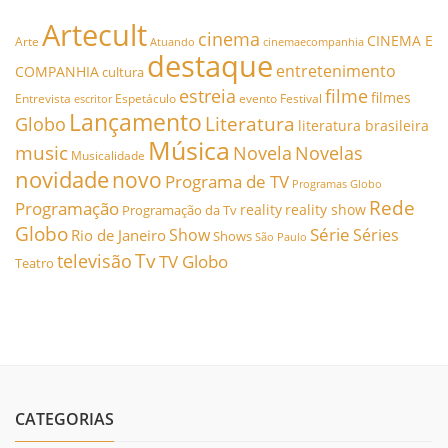
Artecult
cinema
CINEMA E
Arte
Atuando
cinemaecompanhia
destaque
entretenimento
COMPANHIA
cultura
estreia
filme
filmes
Entrevista
Espetáculo
evento
Festival
escritor
Lançamento
Literatura
Globo
literatura brasileira
Música
music
Novela
Novelas
Musicalidade
novidade
novo
Programa de TV
Programas Globo
Rede
Programação
reality
reality show
Programação da Tv
Globo
Série
Show
Séries
Rio de Janeiro
Shows
São Paulo
Tv
televisão
TV Globo
Teatro
CATEGORIAS