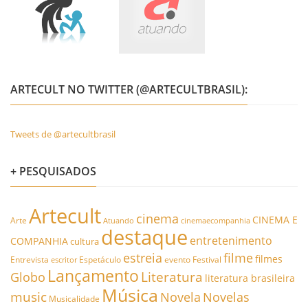
ARTECULT NO TWITTER (@ARTECULTBRASIL):
Tweets de @artecultbrasil
+ PESQUISADOS
Artecult
cinema
CINEMA E
Arte
Atuando
cinemaecompanhia
destaque
entretenimento
COMPANHIA
cultura
estreia
filme
filmes
Entrevista
Espetáculo
evento
Festival
escritor
Lançamento
Literatura
Globo
literatura brasileira
Música
music
Novela
Novelas
Musicalidade