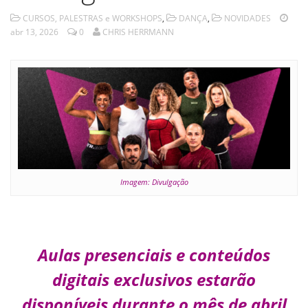
CURSOS, PALESTRAS e WORKSHOPS
,
DANÇA
,
NOVIDADES
abr 13, 2026
0
CHRIS HERRMANN
Imagem: Divulgação
Aulas presenciais e conteúdos
digitais exclusivos estarão
disponíveis durante o mês de abril