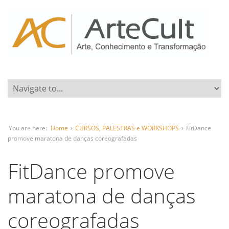
You are here:
Home
›
CURSOS, PALESTRAS e WORKSHOPS
›
FitDance
promove maratona de danças coreografadas
FitDance promove
maratona de danças
coreografadas