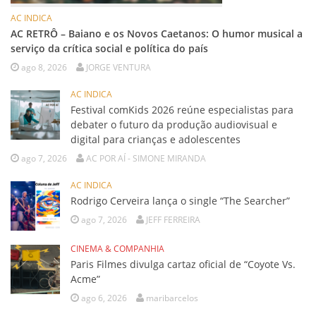
AC INDICA
AC RETRÔ – Baiano e os Novos Caetanos: O humor musical a
serviço da crítica social e política do país
ago 8, 2026
JORGE VENTURA
AC INDICA
Festival comKids 2026 reúne especialistas para
debater o futuro da produção audiovisual e
digital para crianças e adolescentes
ago 7, 2026
AC POR AÍ - SIMONE MIRANDA
AC INDICA
Rodrigo Cerveira lança o single “The Searcher”
ago 7, 2026
JEFF FERREIRA
CINEMA & COMPANHIA
Paris Filmes divulga cartaz oficial de “Coyote Vs.
Acme”
ago 6, 2026
maribarcelos