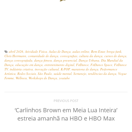
abril 2026
,
Atividade Física
,
Aulas de Dança
,
aulas online
,
Bem-Estar
,
brega funk
,
Chris Herrmann
,
comunidade de dança
,
coreografias
,
cultura da dança
,
cursos de dança
,
dança coreografada
,
dança fitness
,
dança presencial
,
Dança Urbana
,
Dia Mundial da
Dança
,
educação em dança
,
entretenimento digital
,
FitDance
,
FitDance Space
,
FitDance
TV
,
indústria criativa
,
inovação cultural
,
K-POP
,
maratona de dança
,
Performance
Artística
,
Redes Sociais
,
São Paulo
,
saúde mental
,
Sertanejo
,
tendências da dança
,
Vogue
Femme
,
Wellness
,
Workshops de Dança
,
youtube
PREVIOUS POST
‘Carlinhos Brown em Meia Lua Inteira’
estreia amanhã na HBO e HBO Max