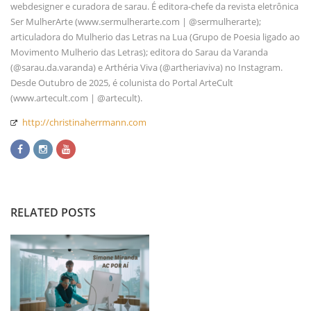
webdesigner e curadora de sarau. É editora-chefe da revista eletrônica
Ser MulherArte (www.sermulherarte.com | @sermulherarte);
articuladora do Mulherio das Letras na Lua (Grupo de Poesia ligado ao
Movimento Mulherio das Letras); editora do Sarau da Varanda
(@sarau.da.varanda) e Arthéria Viva (@artheriaviva) no Instagram.
Desde Outubro de 2025, é colunista do Portal ArteCult
(www.artecult.com | @artecult).
http://christinaherrmann.com
RELATED POSTS