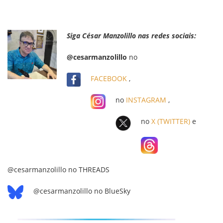
Siga César Manzolillo nas redes sociais:
@cesarmanzolillo
no
FACEBOOK
,
no
INSTAGRAM
,
no
X (TWITTER)
e
@cesarmanzolillo no THREADS
@cesarmanzolillo no BlueSky