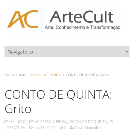
You are here:
Home
›
AC INDICA
›
CONTO DE QUINTA: Grito
CONTO DE QUINTA:
Grito
AC INDICA
,
AC VERSO & PROSA
,
CONTO DE QUINTA
,
LITERATURA
nov 13, 2025
0
César Manzolillo