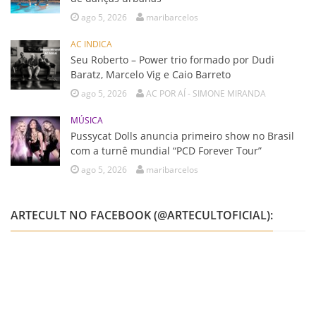
ago 5, 2026
maribarcelos
AC INDICA
Seu Roberto – Power trio formado por Dudi
Baratz, Marcelo Vig e Caio Barreto
ago 5, 2026
AC POR AÍ - SIMONE MIRANDA
MÚSICA
Pussycat Dolls anuncia primeiro show no Brasil
com a turnê mundial “PCD Forever Tour”
ago 5, 2026
maribarcelos
ARTECULT NO FACEBOOK (@ARTECULTOFICIAL):