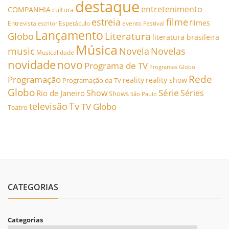
destaque
entretenimento
COMPANHIA
cultura
estreia
filme
filmes
Entrevista
Espetáculo
evento
Festival
escritor
Lançamento
Literatura
Globo
literatura brasileira
Música
music
Novela
Novelas
Musicalidade
novidade
novo
Programa de TV
Programas Globo
Rede
Programação
reality
reality show
Programação da Tv
Globo
Série
Show
Séries
Rio de Janeiro
Shows
São Paulo
Tv
televisão
TV Globo
Teatro
CATEGORIAS
Categorias