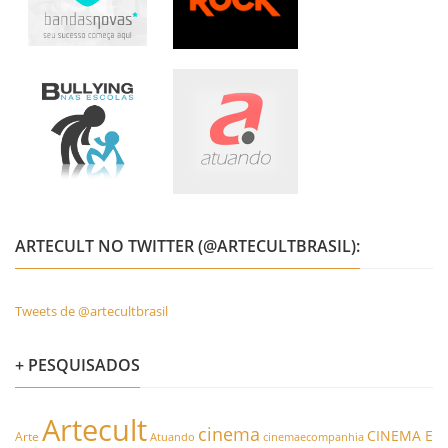
ARTECULT NO TWITTER (@ARTECULTBRASIL):
Tweets de @artecultbrasil
+ PESQUISADOS
Artecult
cinema
CINEMA E
Arte
Atuando
cinemaecompanhia