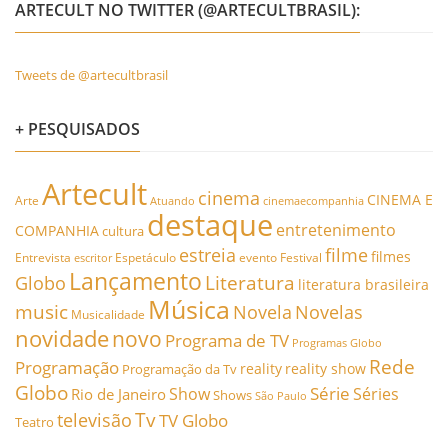
ARTECULT NO TWITTER (@ARTECULTBRASIL):
Tweets de @artecultbrasil
+ PESQUISADOS
Artecult
cinema
CINEMA E
Arte
Atuando
cinemaecompanhia
destaque
entretenimento
COMPANHIA
cultura
estreia
filme
filmes
Entrevista
Espetáculo
evento
Festival
escritor
Lançamento
Literatura
Globo
literatura brasileira
Música
music
Novela
Novelas
Musicalidade
novidade
novo
Programa de TV
Programas Globo
Rede
Programação
reality
reality show
Programação da Tv
Globo
Série
Show
Séries
Rio de Janeiro
Shows
São Paulo
Tv
televisão
TV Globo
Teatro