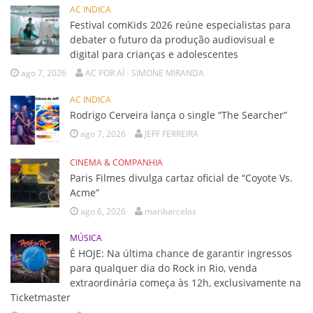
AC INDICA
Festival comKids 2026 reúne especialistas para
debater o futuro da produção audiovisual e
digital para crianças e adolescentes
ago 7, 2026
AC POR AÍ - SIMONE MIRANDA
AC INDICA
Rodrigo Cerveira lança o single “The Searcher”
ago 7, 2026
JEFF FERREIRA
CINEMA & COMPANHIA
Paris Filmes divulga cartaz oficial de “Coyote Vs.
Acme”
ago 6, 2026
maribarcelos
MÚSICA
É HOJE: Na última chance de garantir ingressos
para qualquer dia do Rock in Rio, venda
extraordinária começa às 12h, exclusivamente na
Ticketmaster