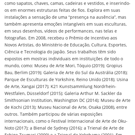
como sapatos, chaves, camas, cadeiras e vestidos, e inserindo-
os em enormes estruturas feitas de fios. Explora em suas
instalações a sensação de uma “presença na ausência”, mas
também apresenta emoções intangíveis em suas esculturas,
em seus desenhos, vídeos de performances, nas telas e
fotografias. Em 2008, recebeu o Prêmio de Incentivo aos
Novos Artistas, do Ministério de Educação, Cultura, Esportes,
Ciência e Tecnologia do Japão. Seus trabalhos têm sido
expostos em mostras individuais em instituições de todo o
mundo, como: Museu de Arte Mori, Tóquio (2019); Gropius
Bau, Berlim (2019); Galeria de Arte do Sul da Austrália (2018);
Parque de Esculturas de Yorkshire, Reino Unido (2018); Usina
de Arte, Xangai (2017); K21 Kunstsammlung Nordrhein-
Westfalen, Düsseldorf (2015); Galeria Arthur M. Sackler da
Smithsonian Institution, Washington DC (2014); Museu de Arte
de Kochi (2013); Museu Nacional de Arte, Osaka (2008), entre
outros. Também participou de várias exposições
internacionais, como o Festival Internacional de Arte de Oku-
Noto (2017); a Bienal de Sydney (2016); a Trienal de Arte de
Echigo-Tsumari (2009) e a Trienal de Yokohama (2001). Em