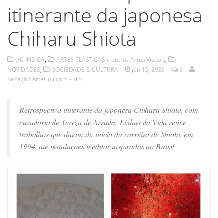
itinerante da japonesa
Chiharu Shiota
AC INDICA
,
ARTES PLÁSTICAS e outras Artes Visuais
,
NOVIDADES
,
SOCIEDADE & CULTURA
jan 15, 2020
0
Redação ArteCult.com - Rio
Retrospectiva itinerante da japonesa Chiharu Shiota, com
curadoria de Tereza de Arruda, Linhas da Vida reúne
trabalhos que datam do início da carreira de Shiota, em
1994, até instalações inéditas inspiradas no Brasil