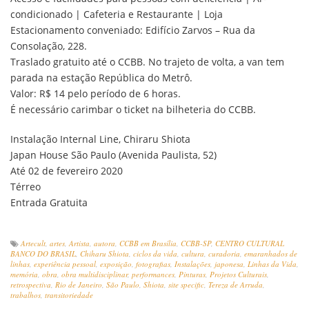
condicionado | Cafeteria e Restaurante | Loja
Estacionamento conveniado: Edifício Zarvos – Rua da
Consolação, 228.
Traslado gratuito até o CCBB. No trajeto de volta, a van tem
parada na estação República do Metrô.
Valor: R$ 14 pelo período de 6 horas.
É necessário carimbar o ticket na bilheteria do CCBB.
Instalação Internal Line, Chiraru Shiota
Japan House São Paulo (Avenida Paulista, 52)
Até 02 de fevereiro 2020
Térreo
Entrada Gratuita
Artecult
,
artes
,
Artista
,
autora
,
CCBB em Brasília
,
CCBB-SP
,
CENTRO CULTURAL
BANCO DO BRASIL
,
Chiharu Shiota
,
ciclos da vida
,
cultura
,
curadoria
,
emaranhados de
linhas
,
experiência pessoal
,
exposição
,
fotografias
,
Instalações
,
japonesa
,
Linhas da Vida
,
memória
,
obra
,
obra multidisciplinar
,
performances
,
Pinturas
,
Projetos Culturais
,
retrospectiva
,
Rio de Janeiro
,
São Paulo
,
Shiota
,
site specific
,
Tereza de Arruda
,
trabalhos
,
transitoriedade