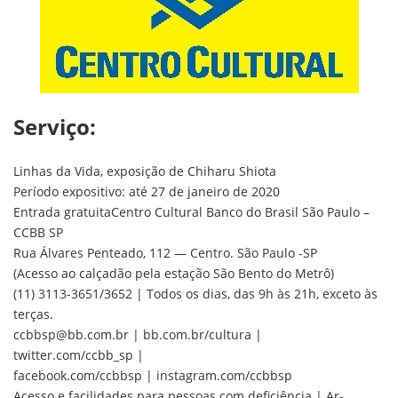
Serviço:
Linhas da Vida, exposição de Chiharu Shiota
Período expositivo: até 27 de janeiro de 2020
Entrada gratuitaCentro Cultural Banco do Brasil São Paulo –
CCBB SP
Rua Álvares Penteado, 112 — Centro. São Paulo -SP
(Acesso ao calçadão pela estação São Bento do Metrô)
(11) 3113-3651/3652 | Todos os dias, das 9h às 21h, exceto às
terças.
ccbbsp@bb.com.br | bb.com.br/cultura |
twitter.com/ccbb_sp |
facebook.com/ccbbsp | instagram.com/ccbbsp
Acesso e facilidades para pessoas com deficiência | Ar-