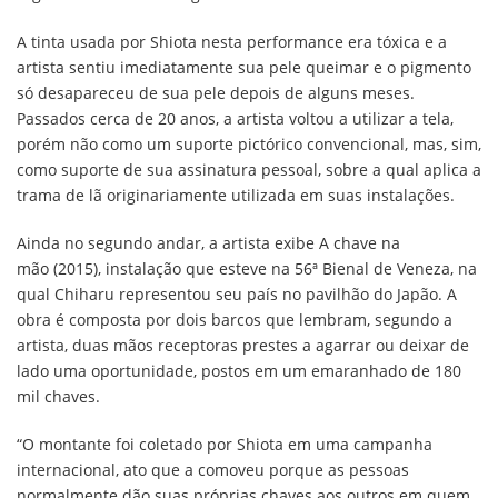
A tinta usada por Shiota nesta performance era tóxica e a
artista sentiu imediatamente sua pele queimar e o pigmento
só desapareceu de sua pele depois de alguns meses.
Passados cerca de 20 anos, a artista voltou a utilizar a tela,
porém não como um suporte pictórico convencional, mas, sim,
como suporte de sua assinatura pessoal, sobre a qual aplica a
trama de lã originariamente utilizada em suas instalações.
Ainda no segundo andar, a artista exibe A chave na
mão (2015), instalação que esteve na 56ª Bienal de Veneza, na
qual Chiharu representou seu país no pavilhão do Japão. A
obra é composta por dois barcos que lembram, segundo a
artista, duas mãos receptoras prestes a agarrar ou deixar de
lado uma oportunidade, postos em um emaranhado de 180
mil chaves.
“O montante foi coletado por Shiota em uma campanha
internacional, ato que a comoveu porque as pessoas
normalmente dão suas próprias chaves aos outros em quem