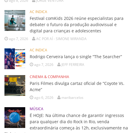
ago 8, 2026
JORGE VENTURA
AC INDICA
Festival comKids 2026 reúne especialistas para
debater o futuro da produção audiovisual e
digital para crianças e adolescentes
ago 7, 2026
AC POR AÍ - SIMONE MIRANDA
AC INDICA
Rodrigo Cerveira lança o single “The Searcher”
ago 7, 2026
JEFF FERREIRA
CINEMA & COMPANHIA
Paris Filmes divulga cartaz oficial de “Coyote Vs.
Acme”
ago 6, 2026
maribarcelos
MÚSICA
É HOJE: Na última chance de garantir ingressos
para qualquer dia do Rock in Rio, venda
extraordinária começa às 12h, exclusivamente na