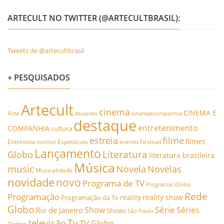
ARTECULT NO TWITTER (@ARTECULTBRASIL):
Tweets de @artecultbrasil
+ PESQUISADOS
Artecult
cinema
CINEMA E
Arte
Atuando
cinemaecompanhia
destaque
entretenimento
COMPANHIA
cultura
estreia
filme
filmes
Entrevista
Espetáculo
evento
Festival
escritor
Lançamento
Literatura
Globo
literatura brasileira
Música
music
Novela
Novelas
Musicalidade
novidade
novo
Programa de TV
Programas Globo
Rede
Programação
reality
reality show
Programação da Tv
Globo
Série
Show
Séries
Rio de Janeiro
Shows
São Paulo
Tv
televisão
TV Globo