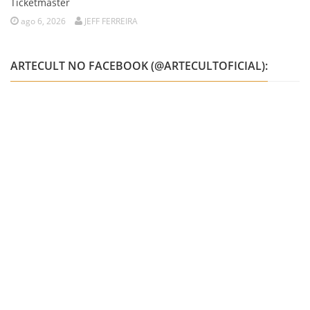
Ticketmaster
ago 6, 2026
JEFF FERREIRA
ARTECULT NO FACEBOOK (@ARTECULTOFICIAL):