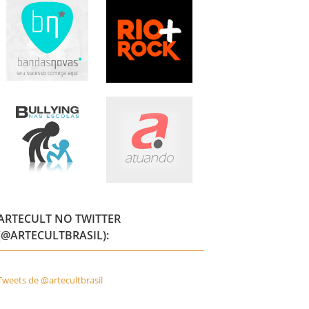
ARTECULT NO TWITTER
(@ARTECULTBRASIL):
Tweets de @artecultbrasil