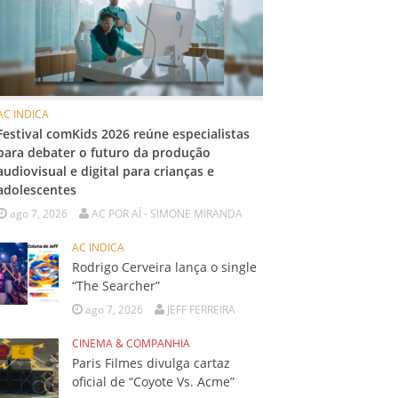
AC INDICA
Festival comKids 2026 reúne especialistas
para debater o futuro da produção
audiovisual e digital para crianças e
adolescentes
ago 7, 2026
AC POR AÍ - SIMONE MIRANDA
AC INDICA
Rodrigo Cerveira lança o single
“The Searcher”
ago 7, 2026
JEFF FERREIRA
CINEMA & COMPANHIA
Paris Filmes divulga cartaz
oficial de “Coyote Vs. Acme”