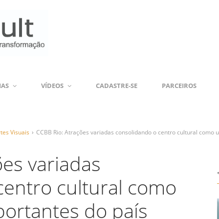
IAS
VÍDEOS
CADASTRE-SE
PARCEIROS
tes Visuais
›
CCBB Rio: Atrações variadas consolidando o centro cultural como 
ões variadas
centro cultural como
ortantes do país