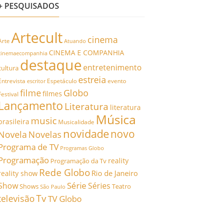
+ PESQUISADOS
Artecult
cinema
Arte
Atuando
CINEMA E COMPANHIA
cinemaecompanhia
destaque
entretenimento
cultura
estreia
Entrevista
Espetáculo
evento
escritor
filme
Globo
filmes
Festival
Lançamento
Literatura
literatura
Música
music
brasileira
Musicalidade
novidade
novo
Novela
Novelas
Programa de TV
Programas Globo
Programação
reality
Programação da Tv
Rede Globo
Rio de Janeiro
reality show
Série
Show
Séries
Shows
Teatro
São Paulo
Tv
televisão
TV Globo