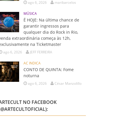
ago 6, 2026
maribarcelos
MÚSICA
É HOJE: Na última chance de
garantir ingressos para
qualquer dia do Rock in Rio,
venda extraordinária começa às 12h,
exclusivamente na Ticketmaster
ago 6, 2026
JEFF FERREIRA
AC INDICA
CONTO DE QUINTA: Fome
noturna
ago 6, 2026
César Manzolillo
ARTECULT NO FACEBOOK
(@ARTECULTOFICIAL):