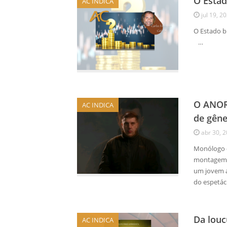
O Estad
AC INDICA
jul 19, 2
O Esta
…
O ANORA
AC INDICA
de gên
abr 30, 
Monólogo c
montagem b
um jovem a
do espetác
Da lou
AC INDICA