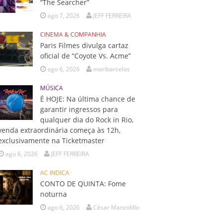
“The Searcher”
ago 7, 2026
JEFF FERREIRA
CINEMA & COMPANHIA
Paris Filmes divulga cartaz
oficial de “Coyote Vs. Acme”
ago 6, 2026
maribarcelos
MÚSICA
É HOJE: Na última chance de
garantir ingressos para
qualquer dia do Rock in Rio,
venda extraordinária começa às 12h,
exclusivamente na Ticketmaster
ago 6, 2026
JEFF FERREIRA
AC INDICA
CONTO DE QUINTA: Fome
noturna
ago 6, 2026
César Manzolillo