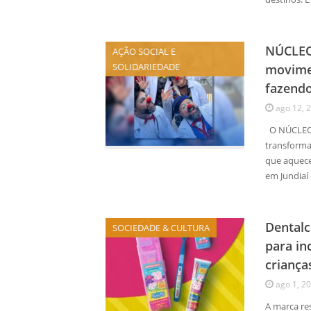
NÚCLEO
AÇÃO SOCIAL E
SOLIDARIEDADE
movimen
fazendo
ago 12, 
O NÚCLEO 
transforma
que aquece
em Jundiaí 
Dentalc
SOCIEDADE & CULTURA
para in
criança
ago 1, 2
A marca re