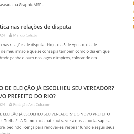
Baseada na Graphic MSP…
tica nas relações de disputa
024
Márcio Calixto
 nas relações de disputa Hoje, dia 5 de Agosto, dia de
o de meu irmão e que se consagra também como o dia em que
rade ganha o ouro nos jogos olímpicos, colocando em
O DE ELEIÇÃO JÁ ESCOLHEU SEU VEREADOR?
VO PREFEITO DO RIO?
024
Redação ArteCult.com
E ELEIÇÃO JÁ ESCOLHEU SEU VEREADOR? E O NOVO PREFEITO
is Turiba* A Democracia bate outra vez à nossa porta, sapeca
e, pedindo licença para renovar-se, respirar fundo e seguir seus
E desta…