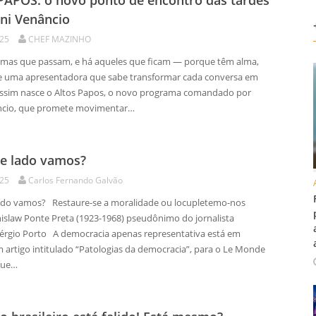
APOS: o novo ponto de encontro das tardes
ni Venâncio
025
CHEF MAZINHO
as que passam, e há aqueles que ficam — porque têm alma,
e uma apresentadora que sabe transformar cada conversa em
ssim nasce o Altos Papos, o novo programa comandado por
ncio, que promete movimentar…
e lado vamos?
025
Carlos Fernando Galvão
ado vamos? Restaure-se a moralidade ou locupletemo-nos
nislaw Ponte Preta (1923-1968) pseudônimo do jornalista
 Sérgio Porto A democracia apenas representativa está em
m artigo intitulado “Patologias da democracia”, para o Le Monde
que…