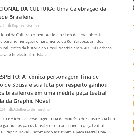
CIONAL DA CULTURA: Uma Celebração da
ade Brasileira
024
Raphael Gomide
onal da Cultura, comemorado em cinco de novembro, foi
do para homenagear o nascimento de Rui Barbosa, um dos
 influentes da história do Brasil. Nascido em 1849, Rui Barbosa
acado intelectual, jurista,…
SPEITO: A icônica personagem Tina de
o de Sousa e sua luta por respeito ganhou
os brasileiros em uma inédita peça teatral
a da Graphic Novel
2024
Adalberto Bernardino
ITO: A icônica personagem Tina de Maurício de Sousa e sua luta
o ganhou os palcos brasileiros em uma inédita peça teatral
a Graphic Novel Recomendo assistirem a peça teatral Tina-