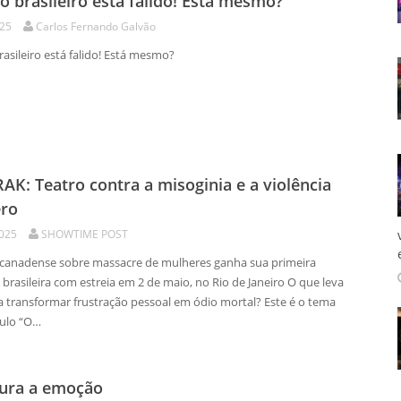
o brasileiro está falido! Está mesmo?
025
Carlos Fernando Galvão
do brasileiro está falido! Está mesmo?
K: Teatro contra a misoginia e a violência
ero
2025
SHOWTIME POST
anadense sobre massacre de mulheres ganha sua primeira
rasileira com estreia em 2 de maio, no Rio de Janeiro O que leva
 transformar frustração pessoal em ódio mortal? Este é o tema
ulo “O…
cura a emoção