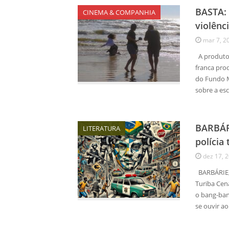
BASTA: 
CINEMA & COMPANHIA
violênc
mar 7, 2
A produtor
franca pro
do Fundo M
sobre a esc
BARBÁRI
LITERATURA
polícia
dez 17, 
BARBÁRIE, 
Turiba Cena
o bang-ban
se ouvir ao