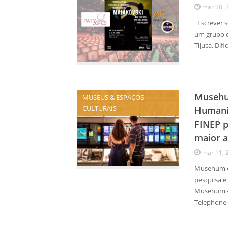
mar 28, 
Escrever s
um grupo de
Tijuca. Dif
Musehu
MUSEUS & ESPAÇOS
CULTURAIS
Humanid
FINEP p
maior a
mar 11, 
Musehum é 
pesquisa e
Musehum –
Telephone 