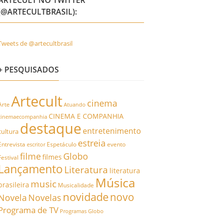
ARTECULT NO TWITTER
(@ARTECULTBRASIL):
Tweets de @artecultbrasil
+ PESQUISADOS
Artecult
cinema
Arte
Atuando
CINEMA E COMPANHIA
cinemaecompanhia
destaque
entretenimento
cultura
estreia
Entrevista
Espetáculo
evento
escritor
filme
Globo
filmes
Festival
Lançamento
Literatura
literatura
Música
music
brasileira
Musicalidade
novidade
novo
Novela
Novelas
Programa de TV
Programas Globo