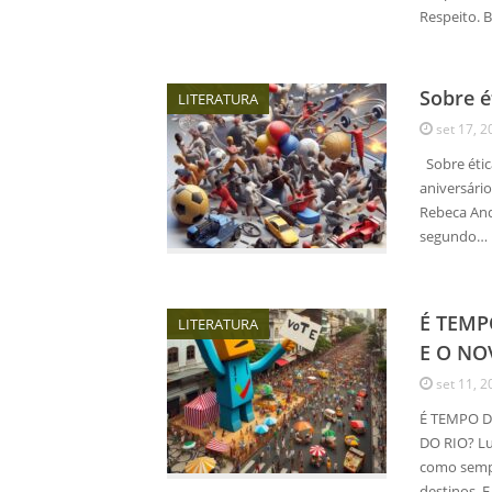
Respeito. 
Sobre é
LITERATURA
set 17, 2
Sobre ética
aniversári
Rebeca And
segundo…
É TEMP
LITERATURA
E O NO
set 11, 2
É TEMPO D
DO RIO? Lu
como sempr
destinos. 