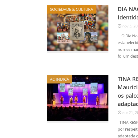
DIA NA
SOCIEDADE & CULTURA
Identid
nov 5, 2
O Dia Naci
estabeleci
nomes mais
foi um dest
TINA RE
AC INDICA
Mauríci
os palc
adaptad
out 21, 
TINA RESPE
por respeit
adaptada d