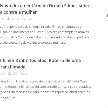
Novo documentário da Druida Filmes sobre
ia contra a mulher
025
Raphael Gomide
a independente de cinema, Druida Filmes, encontra-se em
dução do documentário “Basta!”, projeto contemplado através
unicipal de Cultura de Cabo Frio, Lei Paulo Gustavo, que trata
alada crescente da violência contra a mulher,…
E, em 8 infinitos atos. Roteiro de uma
 transfilmada
2024
LUIS TURIBA
em 8 infinitos atos roteiro de uma polícia transfilmada *Luis
 1- silêncio… silenciador foi aposentado por serviços prestados.
g não tem mais lado é aquele som em repeteco, anacrônico, ao
 longe, logo…