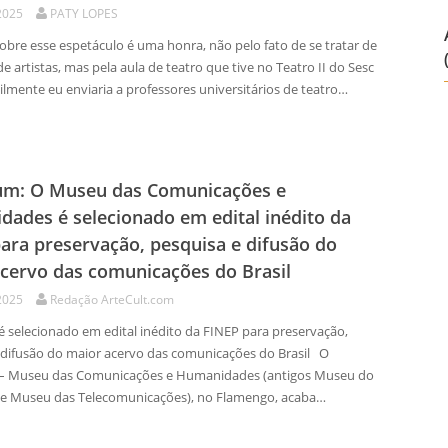
2025
PATY LOPES
obre esse espetáculo é uma honra, não pelo fato de se tratar de
 artistas, mas pela aula de teatro que tive no Teatro II do Sesc
icilmente eu enviaria a professores universitários de teatro…
m: O Museu das Comunicações e
ades é selecionado em edital inédito da
ara preservação, pesquisa e difusão do
cervo das comunicações do Brasil
2025
Redação ArteCult.com
selecionado em edital inédito da FINEP para preservação,
 difusão do maior acervo das comunicações do Brasil O
 Museu das Comunicações e Humanidades (antigos Museu do
e Museu das Telecomunicações), no Flamengo, acaba…