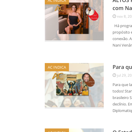
ALTOS P
AC INDICA
com Na
nov 8, 2
Há program
propósito 
conexão. A
Nani Venâ
Para qu
AC INDICA
jul 29, 2
Para que l
todos! Sta
brasileiro
declínio. E
Diplomati