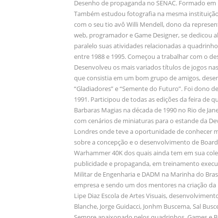
Desenho de propaganda no SENAC. Formado em De
Também estudou fotografia na mesma instituiçã
com o seu tio avô Willi Mendell, dono da represen
web, programador e Game Designer, se dedicou 
paralelo suas atividades relacionadas a quadrinho
entre 1988 e 1995. Começou a trabalhar com o de
Desenvolveu os mais variados títulos de jogos nas 
que consistia em um bom grupo de amigos, desenv
“Gladiadores” e “Semente do Futuro”. Foi dono d
1991. Participou de todas as edições da feira de 
Barbaras Magias na década de 1990 no Rio de Jan
com cenários de miniaturas para o estande da Devir
Londres onde teve a oportunidade de conhecer 
sobre a concepção e o desenvolvimento de Board 
Warhammer 40K dos quais ainda tem em sua coleçã
publicidade e propaganda, em treinamento execut
Militar de Engenharia e DADM na Marinha do Brasi
empresa e sendo um dos mentores na criação da 
Lipe Diaz Escola de Artes Visuais, desenvolvimento
Blanche, Jorge Guidacci, Jonhm Buscema, Sal Busc
Sempre apaixonado pelos quadrinhos, Games e 