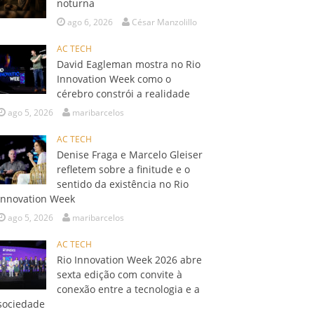
noturna
ago 6, 2026
César Manzolillo
AC TECH
David Eagleman mostra no Rio
Innovation Week como o
cérebro constrói a realidade
ago 5, 2026
maribarcelos
AC TECH
Denise Fraga e Marcelo Gleiser
refletem sobre a finitude e o
sentido da existência no Rio
Innovation Week
ago 5, 2026
maribarcelos
AC TECH
Rio Innovation Week 2026 abre
sexta edição com convite à
conexão entre a tecnologia e a
sociedade