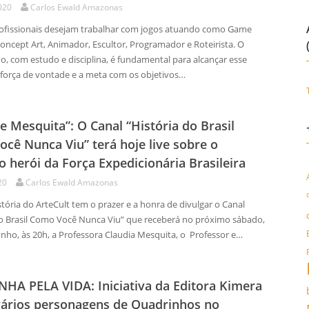
020
Carlos Ewald Amazonas
fissionais desejam trabalhar com jogos atuando como Game
oncept Art, Animador, Escultor, Programador e Roteirista. O
o, com estudo e disciplina, é fundamental para alcançar esse
A força de vontade e a meta com os objetivos…
e Mesquita”: O Canal “História do Brasil
cê Nunca Viu” terá hoje live sobre o
o herói da Força Expedicionária Brasileira
20
Carlos Ewald Amazonas
tória do ArteCult tem o prazer e a honra de divulgar o Canal
do Brasil Como Você Nunca Viu” que receberá no próximo sábado,
unho, às 20h, a Professora Claudia Mesquita, o Professor e…
A PELA VIDA: Iniciativa da Editora Kimera
 vários personagens de Quadrinhos no