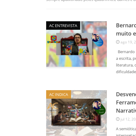
Bernard
AC ENTREVISTA
muito e
ago 19, 
Bernardo R
a escrita, 
literatura
dificuldade
Desvend
AC INDICA
Ferrame
Narrati
jul 12, 2
A semiótica
interpreta