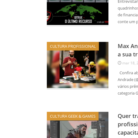
Entrevista
quadrinhos
de financia
conte um p
Max And
CULTURA PROFISSIONAL
a sua tr
mar 18, 
Confira ab
Andrade (@
vários prê
categoria 
Quer t
CULTURA GEEK & GAMES
profiss
capacit