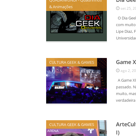
QUADRIMUNDI - Quadrinhos
& Animações
set 25, 2
O Dia Geek
com muito c
Lipe Diaz,
Universidad
Game XP
CULTURA GEEK & GAMES
ago 2, 2
A Game XP 
passado. N
muito, mas
verdadeira
ArteCul
CULTURA GEEK & GAMES
I)