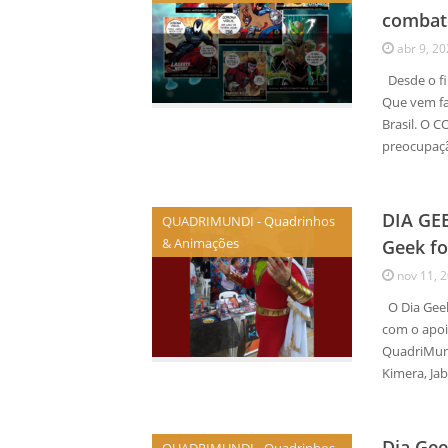
combate
abr 9, 2
Desde o fin
Que vem fa
Brasil. O 
preocupaçã
DIA GEE
QUADRIMUNDI - Quadrinhos
& Animações
Geek fo
nov 11, 
O Dia Geek
com o apoio
QuadriMund
Kimera, Jab
Dia Gee