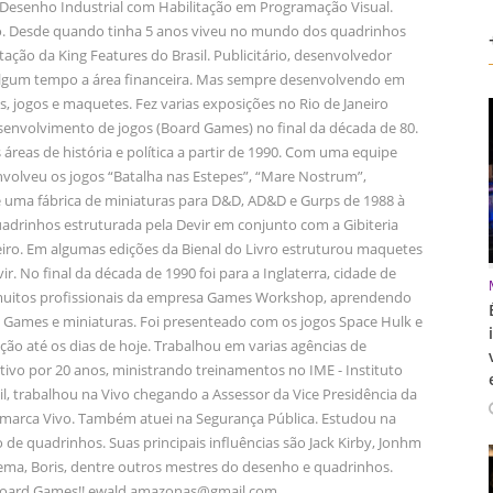
senho Industrial com Habilitação em Programação Visual.
o. Desde quando tinha 5 anos viveu no mundo dos quadrinhos
tação da King Features do Brasil. Publicitário, desenvolvedor
algum tempo a área financeira. Mas sempre desenvolvendo em
s, jogos e maquetes. Fez varias exposições no Rio de Janeiro
senvolvimento de jogos (Board Games) no final da década de 80.
áreas de história e política a partir de 1990. Com uma equipe
olveu os jogos “Batalha nas Estepes”, “Mare Nostrum”,
e uma fábrica de miniaturas para D&D, AD&D e Gurps de 1988 à
quadrinhos estruturada pela Devir em conjunto com a Gibiteria
eiro. Em algumas edições da Bienal do Livro estruturou maquetes
. No final da década de 1990 foi para a Inglaterra, cidade de
muitos profissionais da empresa Games Workshop, aprendendo
Games e miniaturas. Foi presenteado com os jogos Space Hulk e
o até os dias de hoje. Trabalhou em varias agências de
ivo por 20 anos, ministrando treinamentos no IME - Instituto
l, trabalhou na Vivo chegando a Assessor da Vice Presidência da
marca Vivo. Também atuei na Segurança Pública. Estudou na
 de quadrinhos. Suas principais influências são Jack Kirby, Jonhm
ema, Boris, dentre outros mestres do desenho e quadrinhos.
Board Games!! ewald.amazonas@gmail.com