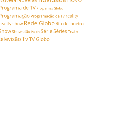
Novela
Novelas
Programa de TV
Programas Globo
Programação
reality
Programação da Tv
Rede Globo
Rio de Janeiro
reality show
Série
Show
Séries
Shows
Teatro
São Paulo
Tv
televisão
TV Globo