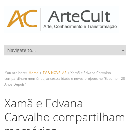
You are here:
Home
›
TV & NOVELAS
›
Xamã e Edvana Carvalho
compartilham memórias, ancestralidade e novos projetos no “Espelho – 20
Anos Depois”
Xamã e Edvana
Carvalho compartilham