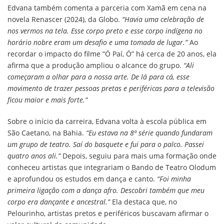
Edvana também comenta a parceria com Xamã em cena na
novela Renascer (2024), da Globo.
“Havia uma celebração de
nos vermos na tela. Esse corpo preto e esse corpo indígena no
horário nobre eram um desafio e uma tomada de lugar.”
Ao
recordar o impacto do filme “Ó Paí, Ó” há cerca de 20 anos, ela
afirma que a produção ampliou o alcance do grupo.
“Ali
começaram a olhar para a nossa arte. De lá para cá, esse
movimento de trazer pessoas pretas e periféricas para a televisão
ficou maior e mais forte.”
Sobre o início da carreira, Edvana volta à escola pública em
São Caetano, na Bahia.
“Eu estava na 8ª série quando fundaram
um grupo de teatro. Saí do basquete e fui para o palco. Passei
quatro anos ali.”
Depois, seguiu para mais uma formação onde
conheceu artistas que integrariam o Bando de Teatro Olodum
e aprofundou os estudos em dança e canto.
“Foi minha
primeira ligação com a dança afro. Descobri também que meu
corpo era dançante e ancestral.”
Ela destaca que, no
Pelourinho, artistas pretos e periféricos buscavam afirmar o