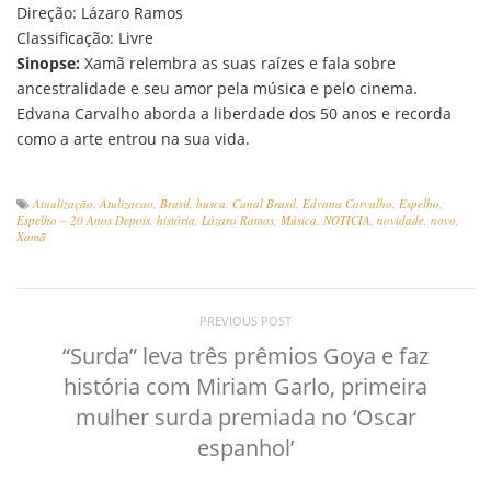
Direção: Lázaro Ramos
Classificação: Livre
Sinopse:
Xamã relembra as suas raízes e fala sobre
ancestralidade e seu amor pela música e pelo cinema.
Edvana Carvalho aborda a liberdade dos 50 anos e recorda
como a arte entrou na sua vida.
Atualização
,
Atulizacao
,
Brasil
,
busca
,
Canal Brasil
,
Edvana Carvalho
,
Espelho
,
Espelho – 20 Anos Depois
,
história
,
Lázaro Ramos
,
Música
,
NOTICIA
,
novidade
,
novo
,
Xamã
PREVIOUS POST
“Surda” leva três prêmios Goya e faz
história com Miriam Garlo, primeira
mulher surda premiada no ‘Oscar
espanhol’