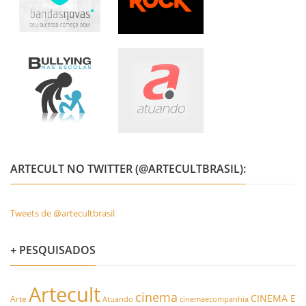
ARTECULT NO TWITTER (@ARTECULTBRASIL):
Tweets de @artecultbrasil
+ PESQUISADOS
Artecult
cinema
CINEMA E
Arte
Atuando
cinemaecompanhia