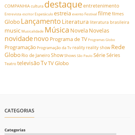
destaque
entretenimento
COMPANHIA
cultura
estreia
filme
filmes
Entrevista
Espetáculo
evento
Festival
escritor
Lançamento
Literatura
Globo
literatura brasileira
Música
music
Novela
Novelas
Musicalidade
novidade
novo
Programa de TV
Programas Globo
Rede
Programação
reality
reality show
Programação da Tv
Globo
Série
Show
Séries
Rio de Janeiro
Shows
São Paulo
Tv
televisão
TV Globo
Teatro
CATEGORIAS
Categorias