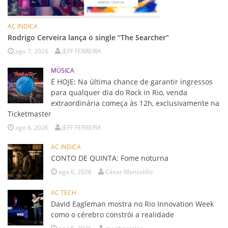
AC INDICA
Rodrigo Cerveira lança o single “The Searcher”
ago 7, 2026
JEFF FERREIRA
MÚSICA
É HOJE: Na última chance de garantir ingressos
para qualquer dia do Rock in Rio, venda
extraordinária começa às 12h, exclusivamente na
Ticketmaster
ago 6, 2026
JEFF FERREIRA
AC INDICA
CONTO DE QUINTA: Fome noturna
ago 6, 2026
César Manzolillo
AC TECH
David Eagleman mostra no Rio Innovation Week
como o cérebro constrói a realidade