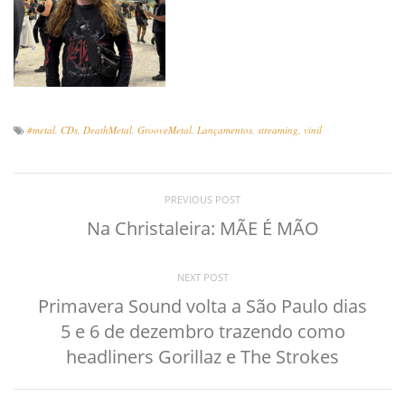
#metal
,
CDs
,
DeathMetal
,
GrooveMetal
,
Lançamentos
,
streaming
,
vinil
PREVIOUS POST
Na Christaleira: MÃE É MÃO
NEXT POST
Primavera Sound volta a São Paulo dias
5 e 6 de dezembro trazendo como
headliners Gorillaz e The Strokes