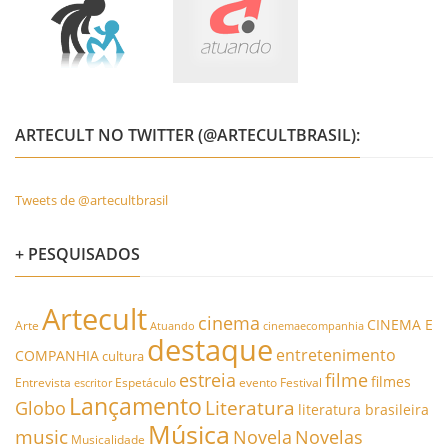
ARTECULT NO TWITTER (@ARTECULTBRASIL):
Tweets de @artecultbrasil
+ PESQUISADOS
Artecult
cinema
CINEMA E
Arte
Atuando
cinemaecompanhia
destaque
entretenimento
COMPANHIA
cultura
estreia
filme
filmes
Entrevista
Espetáculo
evento
Festival
escritor
Lançamento
Literatura
Globo
literatura brasileira
Música
music
Novela
Novelas
Musicalidade