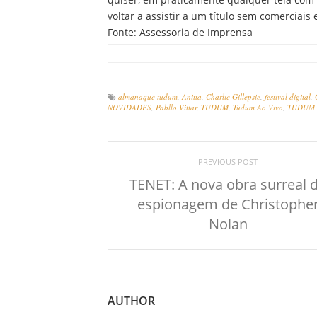
voltar a assistir a um título sem comerciai
Fonte: Assessoria de Imprensa
almanaque tudum
,
Anitta
,
Charlie Gillepsie
,
festival digital
,
NOVIDADES
,
Pabllo Vittar
,
TUDUM
,
Tudum Ao Vivo
,
TUDUM Fe
PREVIOUS POST
TENET: A nova obra surreal 
espionagem de Christophe
Nolan
AUTHOR