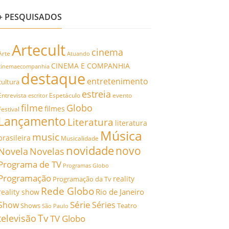
+ PESQUISADOS
Artecult
cinema
Arte
Atuando
CINEMA E COMPANHIA
cinemaecompanhia
destaque
entretenimento
cultura
estreia
Entrevista
Espetáculo
evento
escritor
filme
Globo
filmes
Festival
Lançamento
Literatura
literatura
Música
music
brasileira
Musicalidade
novidade
novo
Novela
Novelas
Programa de TV
Programas Globo
Programação
reality
Programação da Tv
Rede Globo
Rio de Janeiro
reality show
Série
Show
Séries
Shows
Teatro
São Paulo
Tv
televisão
TV Globo