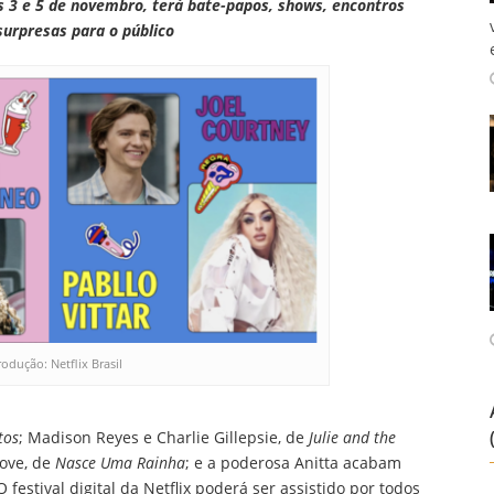
ias 3 e 5 de novembro, terá bate-papos, shows, encontros
 surpresas para o público
odução: Netflix Brasil
tos
; Madison Reyes e Charlie Gillepsie, de
Julie and the
oove, de
Nasce Uma Rainha
; e a poderosa Anitta acabam
 O festival digital da Netflix poderá ser assistido por todos