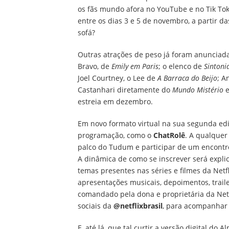
os fãs mundo afora no YouTube e no Tik Tok 
entre os dias 3 e 5 de novembro, a partir da
sofá?
Outras atrações de peso já foram anunciad
Bravo, de
Emily em Paris
; o elenco de
Sintoni
Joel Courtney, o Lee de
A Barraca do Beijo
; A
Castanhari diretamente do
Mundo Mistério
e
estreia em dezembro.
Em novo formato virtual na sua segunda edi
programação, como o
ChatRolê
. A qualquer
palco do Tudum e participar de um encontro
A dinâmica de como se inscrever será explic
temas presentes nas séries e filmes da Netf
apresentações musicais, depoimentos, trail
comandado pela dona e proprietária da Netf
sociais da
@netflixbrasil
, para acompanhar 
E, até lá, que tal curtir a versão digital 