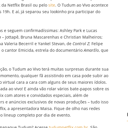
da Netflix Brasil ou pelo
site
. O Tudum ao Vivo acontece
s 19h. E aí, já separou seu lookinho pra participar do
as e seguem confirmadíssimas: Ashley Park e Lucas
a
– Jottapê, Bruna Mascarenhas e Christian Malheiros;
na Valeria Becerril e Yankel Stevan, de
Control Z
; Felipe
 o cantor Emicida, estrela do documentário
AmarElo
, que
ção, o Tudum ao Vivo terá muitas surpresas durante sua
 momento, qualquer fã assistindo em casa pode subir ao
 virtual cara a cara com alguns de seus maiores ídolos.
ada ao vivo! E ainda vão rolar vários bate-papos sobre os
lix com atores e convidados especiais, além de
ers e anúncios exclusivos de novas produções – tudo isso
lix, a apresentadora Maisa. Fique de olho nas redes
o lineup completo por dia de evento.
do Almanaque Tudum? Acesse
tudumnetflix.com.br
. São