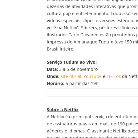
dezenas de atividades interativas que pro
cultura pop e entretenimento. Tudo isso se
vídeos especiais, clipes e versões estendida
você na Netflix”. Stickers, pôsteres icônicos
ilustrador Carlo Giovanni estão prontinhos 
impressa do Almanaque Tudum teve 150 mil 
Brasil inteiro.
Serviço Tudum ao Vivo:
Data:
3 a 5 de novembro
Onde:
site oficial
,
YouTube
e
Tik Tok
da Netfl
Horário:
a partir das 19h
Sobre a Netflix
A Netflix é o principal serviço de entrete
de assinaturas pagas em mais de 190 países 
gêneros e idiomas. O assinante Netflix pode
quiser, em praticamente qualquer tela com c