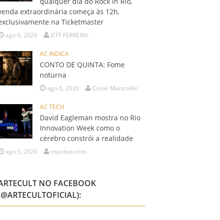
qualquer dia do Rock in Rio,
venda extraordinária começa às 12h,
exclusivamente na Ticketmaster
ago 6, 2026
JEFF FERREIRA
AC INDICA
CONTO DE QUINTA: Fome
noturna
ago 6, 2026
César Manzolillo
AC TECH
David Eagleman mostra no Rio
Innovation Week como o
cérebro constrói a realidade
ago 5, 2026
maribarcelos
ARTECULT NO FACEBOOK
(@ARTECULTOFICIAL):