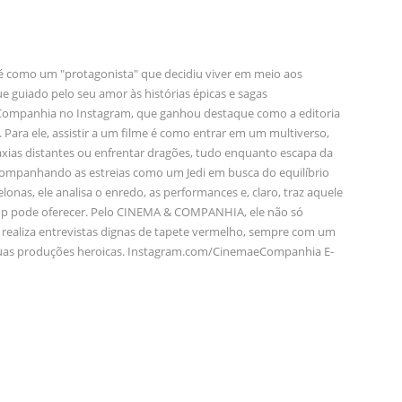
, é como um "protagonista" que decidiu viver em meio aos
e guiado pelo seu amor às histórias épicas e sagas
Companhia no Instagram, que ganhou destaque como a editoria
ara ele, assistir a um filme é como entrar em um multiverso,
áxias distantes ou enfrentar dragões, tudo enquanto escapa da
acompanhando as estreias como um Jedi em busca do equilíbrio
 telonas, ele analisa o enredo, as performances e, claro, traz aquele
pop pode oferecer. Pelo CINEMA & COMPANHIA, ele não só
 realiza entrevistas dignas de tapete vermelho, sempre com um
e suas produções heroicas. Instagram.com/CinemaeCompanhia E-