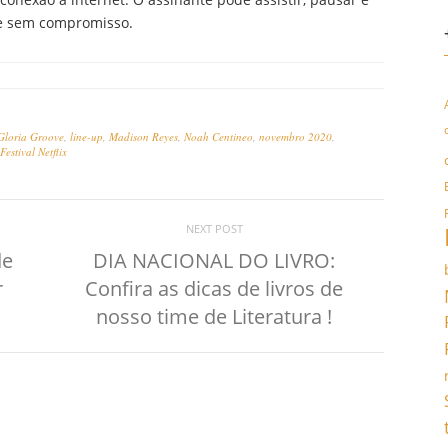
s e sem compromisso.
Gloria Groove
,
line-up
,
Madison Reyes
,
Noah Centineo
,
novembro 2020
,
stival Netflix
NEXT POST
de
DIA NACIONAL DO LIVRO:
r
Confira as dicas de livros de
nosso time de Literatura !