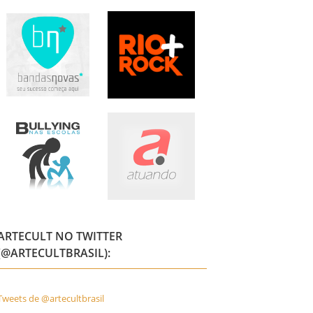
ARTECULT NO TWITTER
(@ARTECULTBRASIL):
Tweets de @artecultbrasil