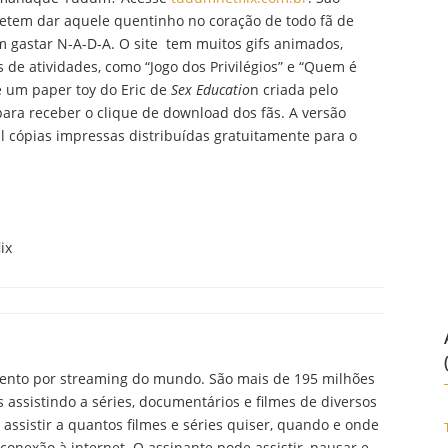
metem dar aquele quentinho no coração de todo fã de
m gastar N-A-D-A. O site tem muitos gifs animados,
s de atividades, como “Jogo dos Privilégios” e “Quem é
 e um paper toy do Eric de
Sex Educatio
n criada pelo
para receber o clique de download dos fãs. A versão
cópias impressas distribuídas gratuitamente para o
ix
nimento por streaming do mundo. São mais de 195 milhões
assistindo a séries, documentários e filmes de diversos
 assistir a quantos filmes e séries quiser, quando e onde
onexão à internet. O assinante pode assistir, pausar e