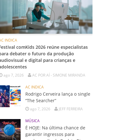
AC INDICA
Festival comKids 2026 reúne especialistas
para debater o futuro da produção
audiovisual e digital para crianças e
adolescentes
ago 7, 2026
AC POR AÍ - SIMONE MIRANDA
AC INDICA
Rodrigo Cerveira lança o single
“The Searcher”
ago 7, 2026
JEFF FERREIRA
MÚSICA
É HOJE: Na última chance de
garantir ingressos para