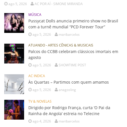
ago 5, 2026
AC POR AÍ - SIMONE MIRANDA
MÚSICA
Pussycat Dolls anuncia primeiro show no Brasil
com a turnê mundial “PCD Forever Tour”
ago 5, 2026
maribarcelos
ATUANDO - ARTES CÊNICAS & MUSICAIS
Palcos do CCBB celebram clássicos imortais em
agosto
ago 5, 2026
SHOWTIME POST
AC INDICA
Às Quartas – Partimos com quem amamos
ago 5, 2026
anagosling
TV & NOVELAS
Dirigido por Rodrigo França, curta ‘O Pai da
Rainha de Angola’ estreia no Telecine
ago 4, 2026
maribarcelos