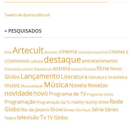
Tweets de @artecultbrasil
+ PESQUISADOS
Artecult
cinema
CINEMA E
Arte
Atuando
cinemaecompanhia
destaque
entretenimento
COMPANHIA
cultura
estreia
filme
filmes
Entrevista
Espetáculo
evento
Festival
escritor
Lançamento
Literatura
Globo
literatura brasileira
Música
music
Novela
Novelas
Musicalidade
novidade
novo
Programa de TV
Programas Globo
Rede
Programação
reality
reality show
Programação da Tv
Globo
Série
Show
Séries
Rio de Janeiro
Shows
São Paulo
Tv
televisão
TV Globo
Teatro