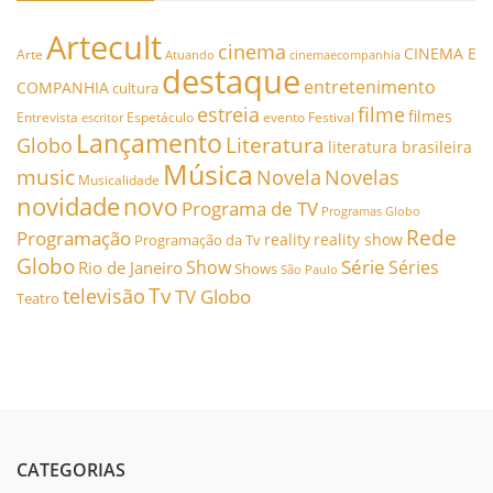
Artecult
cinema
CINEMA E
Arte
Atuando
cinemaecompanhia
destaque
entretenimento
COMPANHIA
cultura
estreia
filme
filmes
Entrevista
Espetáculo
evento
Festival
escritor
Lançamento
Literatura
Globo
literatura brasileira
Música
music
Novela
Novelas
Musicalidade
novidade
novo
Programa de TV
Programas Globo
Rede
Programação
reality
reality show
Programação da Tv
Globo
Série
Show
Séries
Rio de Janeiro
Shows
São Paulo
Tv
televisão
TV Globo
Teatro
CATEGORIAS