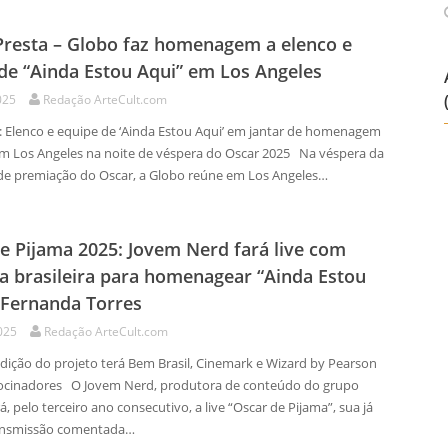
Presta – Globo faz homenagem a elenco e
de “Ainda Estou Aqui” em Los Angeles
025
Redação ArteCult.com
: Elenco e equipe de ‘Ainda Estou Aqui’ em jantar de homenagem
m Los Angeles na noite de véspera do Oscar 2025 Na véspera da
de premiação do Oscar, a Globo reúne em Los Angeles…
e Pijama 2025: Jovem Nerd fará live com
a brasileira para homenagear “Ainda Estou
 Fernanda Torres
025
Redação ArteCult.com
edição do projeto terá Bem Brasil, Cinemark e Wizard by Pearson
ocinadores O Jovem Nerd, produtora de conteúdo do grupo
á, pelo terceiro ano consecutivo, a live “Oscar de Pijama”, sua já
ansmissão comentada…