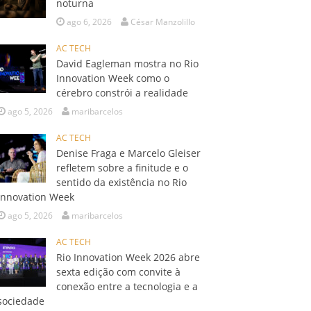
noturna
ago 6, 2026
César Manzolillo
AC TECH
David Eagleman mostra no Rio
Innovation Week como o
cérebro constrói a realidade
ago 5, 2026
maribarcelos
AC TECH
Denise Fraga e Marcelo Gleiser
refletem sobre a finitude e o
sentido da existência no Rio
Innovation Week
ago 5, 2026
maribarcelos
AC TECH
Rio Innovation Week 2026 abre
sexta edição com convite à
conexão entre a tecnologia e a
sociedade