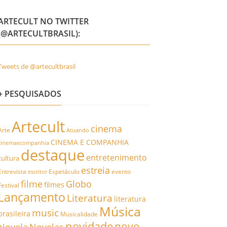
ARTECULT NO TWITTER
(@ARTECULTBRASIL):
Tweets de @artecultbrasil
+ PESQUISADOS
Artecult
cinema
Arte
Atuando
CINEMA E COMPANHIA
cinemaecompanhia
destaque
entretenimento
cultura
estreia
Entrevista
Espetáculo
evento
escritor
filme
Globo
filmes
Festival
Lançamento
Literatura
literatura
Música
music
brasileira
Musicalidade
novidade
novo