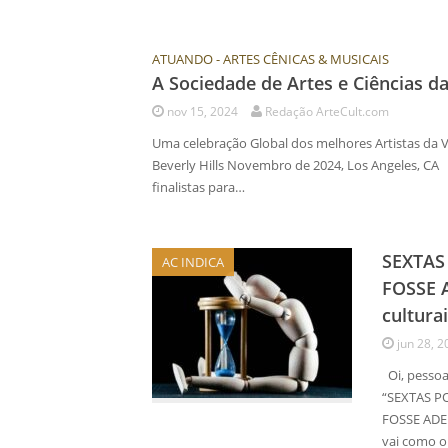
ATUANDO - ARTES CÊNICAS & MUSICAIS
A Sociedade de Artes e Ciências da
nov 15, 2024
Redação ArteCult.com
Uma celebração Global dos melhores Artistas da 
Beverly Hills Novembro de 2024, Los Angeles, CA 
finalistas para…
SEXTAS
AC INDICA
FOSSE A
cultura
jun 28, 2
Oi, pessoa
“SEXTAS P
FOSSE
vai como o