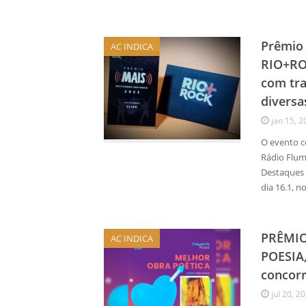
Prêmio 
AC INDICA
RIO+ROC
com tra
diversa
jan 15, 2
O evento c
Rádio Flu
Destaques 
dia 16.1, 
PRÊMIO
AC INDICA
POESIA,
concorr
jul 20, 2