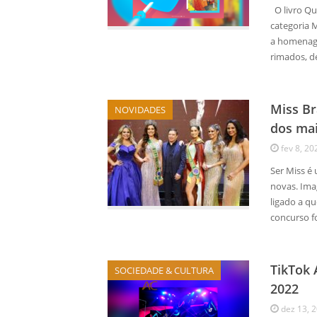
O livro Qu
categoria M
a homenage
rimados, d
Miss Br
NOVIDADES
dos mai
fev 8, 20
Ser Miss é
novas. Ima
ligado a qu
concurso f
TikTok 
SOCIEDADE & CULTURA
2022
dez 13, 