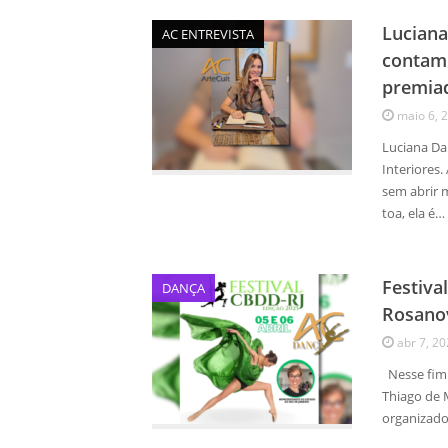
Luciana
AC ENTREVISTA
contam 
premiad
maio 6, 
Luciana Da
Interiores.
sem abrir 
toa, ela é…
Festiva
DANÇA
Rosanov
abr 7, 2
Nesse fim 
Thiago de M
organizado