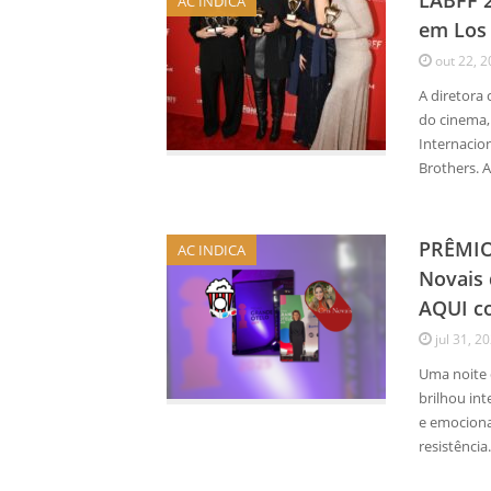
LABFF 2
AC INDICA
em Los
out 22, 
A diretora 
do cinema,
Internacion
Brothers. 
PRÊMIO
AC INDICA
Novais
AQUI co
jul 31, 2
Uma noite 
brilhou in
e emociona
resistênci