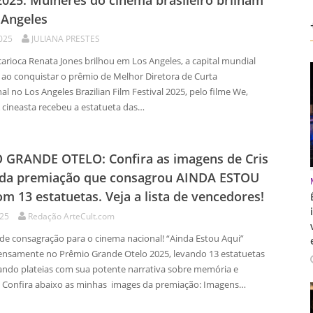
025: Mulheres do cinema brasileiro brilham
 Angeles
2025
JULIANA PRESTES
carioca Renata Jones brilhou em Los Angeles, a capital mundial
 ao conquistar o prêmio de Melhor Diretora de Curta
al no Los Angeles Brazilian Film Festival 2025, pelo filme We,
A cineasta recebeu a estatueta das…
 GRANDE OTELO: Confira as imagens de Cris
 da premiação que consagrou AINDA ESTOU
m 13 estatuetas. Veja a lista de vencedores!
025
Redação ArteCult.com
de consagração para o cinema nacional! “Ainda Estou Aqui”
tensamente no Prêmio Grande Otelo 2025, levando 13 estatuetas
ndo plateias com sua potente narrativa sobre memória e
a. Confira abaixo as minhas images da premiação: Imagens…