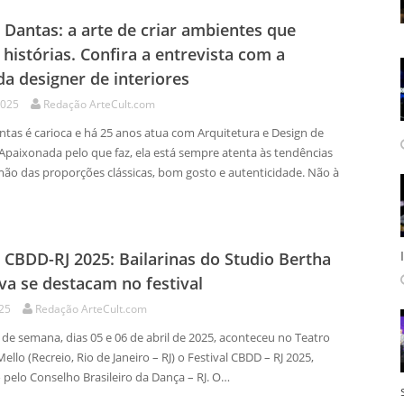
 Dantas: a arte de criar ambientes que
histórias. Confira a entrevista com a
a designer de interiores
2025
Redação ArteCult.com
ntas é carioca e há 25 anos atua com Arquitetura e Design de
 Apaixonada pelo que faz, ela está sempre atenta às tendências
mão das proporções clássicas, bom gosto e autenticidade. Não à
l CBDD-RJ 2025: Bailarinas do Studio Bertha
a se destacam no festival
025
Redação ArteCult.com
de semana, dias 05 e 06 de abril de 2025, aconteceu no Teatro
ello (Recreio, Rio de Janeiro – RJ) o Festival CBDD – RJ 2025,
 pelo Conselho Brasileiro da Dança – RJ. O…