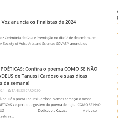
 Voz anuncia os finalistas de 2024
Voz Cerimônia de Gala e Premiação no dia 08 de dezembro, em
A Society of Voice Arts and Sciences SOVAS™ anuncia os
 POÉTICAS: Confira o poema COMO SE NÃO
DEUS de Tanussi Cardoso e suas dicas
is da semana!
024
TANUSSI CARDOSO
l, aqui é o poeta Tanussi Cardoso. Vamos começar o nosso
OÉTICAS”; espero que gostem do poema de hoje. COMO SE NÃO
 ADEUS Dedicado a Cazuza A vida se
 gelo se…