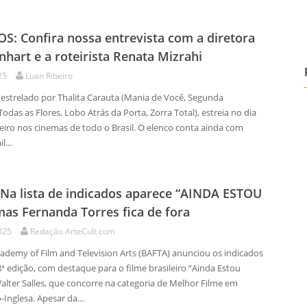
S: Confira nossa entrevista com a diretora
inhart e a roteirista Renata Mizrahi
25
Luan Ribeiro
estrelado por Thalita Carauta (Mania de Você, Segunda
das as Flores, Lobo Atrás da Porta, Zorra Total), estreia no dia
reiro nos cinemas de todo o Brasil. O elenco conta ainda com
il…
Na lista de indicados aparece “AINDA ESTOU
as Fernanda Torres fica de fora
025
Redação ArteCult.com
cademy of Film and Television Arts (BAFTA) anunciou os indicados
ª edição, com destaque para o filme brasileiro “Ainda Estou
alter Salles, que concorre na categoria de Melhor Filme em
-Inglesa. Apesar da…