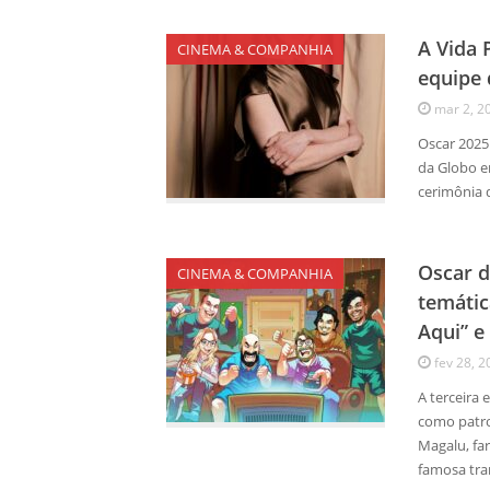
A Vida 
CINEMA & COMPANHIA
equipe 
mar 2, 2
Oscar 2025
da Globo e
cerimônia 
Oscar d
CINEMA & COMPANHIA
temátic
Aqui” e
fev 28, 2
A terceira 
como patr
Magalu, far
famosa tr