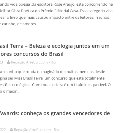
ando vida poesia ,da escritora Rose Araujo, está concorrendo na
elhor Obra Poética do Prêmio Editorial Casa. Essa categoria visa
ar o livro que mais causou impacto entre os leitores. Trechos
e carinho, de amores…
asil Terra – Beleza e ecologia juntos em um
ores concursos do Brasil
23
Redação ArteCult.com - Rio
 um sonho que ronda o imaginário de muitas meninas desde
gina ser Miss Brasil Terra, um concurso que está totalmente
estões ecológicas. Com toda certeza é um título inesquecível. O
oi o maior…
Awards: conheça os grandes vencedores de
2022
Redação ArteCult.com - Rio