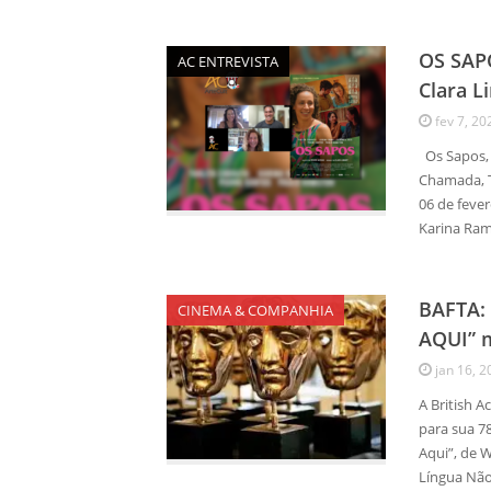
OS SAPO
AC ENTREVISTA
Clara L
fev 7, 20
Os Sapos, 
Chamada, To
06 de feve
Karina Ram
BAFTA: 
CINEMA & COMPANHIA
AQUI” m
jan 16, 2
A British A
para sua 78
Aqui”, de W
Língua Não