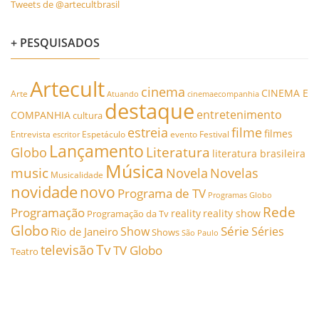
Tweets de @artecultbrasil
+ PESQUISADOS
Artecult
cinema
CINEMA E
Arte
Atuando
cinemaecompanhia
destaque
entretenimento
COMPANHIA
cultura
estreia
filme
filmes
Entrevista
Espetáculo
evento
Festival
escritor
Lançamento
Literatura
Globo
literatura brasileira
Música
music
Novela
Novelas
Musicalidade
novidade
novo
Programa de TV
Programas Globo
Rede
Programação
reality
reality show
Programação da Tv
Globo
Série
Show
Séries
Rio de Janeiro
Shows
São Paulo
Tv
televisão
TV Globo
Teatro