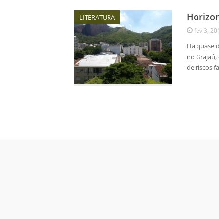
Horizo
LITERATURA
fev 3, 20
Há quase d
no Grajaú, 
de riscos 