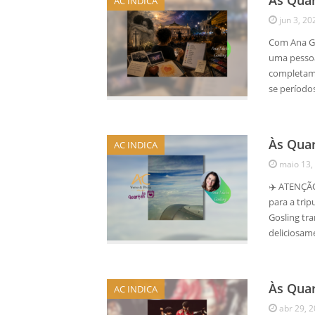
Às Qua
AC INDICA
jun 3, 20
Com Ana G
uma pessoa
completame
se períodos
Às Quar
AC INDICA
maio 13,
✈️ ATENÇÃO
para a trip
Gosling tr
deliciosam
Às Quar
AC INDICA
abr 29, 