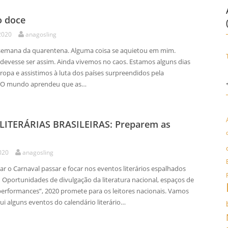
o doce
2020
anagosling
emana da quarentena. Alguma coisa se aquietou em mim.
 devesse ser assim. Ainda vivemos no caos. Estamos alguns dias
ropa e assistimos à luta dos países surpreendidos pela
 O mundo aprendeu que as…
 LITERÁRIAS BRASILEIRAS: Preparem as
020
anagosling
r o Carnaval passar e focar nos eventos literários espalhados
. Oportunidades de divulgação da literatura nacional, espaços de
performances”, 2020 promete para os leitores nacionais. Vamos
ui alguns eventos do calendário literário…