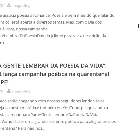
20
anagosling
e associa poesia a romance. Poesia é bem mais do que falar do
tico, está aberta a diversos temas. Mas, com o Dia dos
 à vista, nossa campanha
eLembrarDaPoesiaDaVida (clique para ver a descrição da
e os…
A GENTE LEMBRAR DA POESIA DA VIDA”:
t lança campanha poética na quarentena!
PE!
20
anagosling
os estão chegando com nossos seguidores lendo várias
eja-os nesta matéria e também no YouTube, pesquisando a
esta campanha: #ParaAGenteLembrarDaPoesiaDaVida
Vamos fazer uma grande corrente poética para alegrar nossos
arentena? Para não nos…