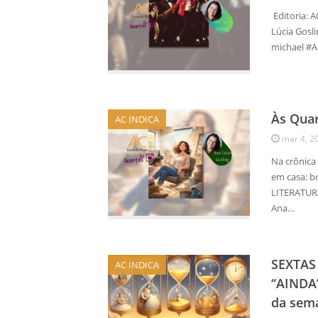
️ Editoria:
Lúcia Gosli
michael #A
Às Quar
AC INDICA
mar 4, 2
Na crônica
em casa: br
LITERATURA
Ana…
SEXTAS 
AC INDICA
“AINDA”
da sem