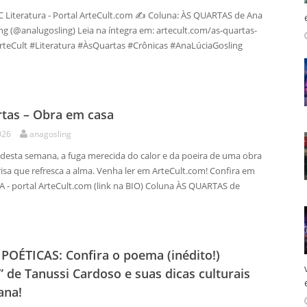
 AC Literatura - Portal ArteCult.com ✍️ Coluna: ÀS QUARTAS de Ana
ng (@analugosling) Leia na íntegra em: artecult.com/as-quartas-
rteCult #Literatura #ÀsQuartas #Crônicas #AnaLúciaGosling
tas – Obra em casa
026
anagosling
 desta semana, a fuga merecida do calor e da poeira de uma obra
isa que refresca a alma. Venha ler em ArteCult.com! Confira em
 - portal ArteCult.com (link na BIO) Coluna ÀS QUARTAS de
POÉTICAS: Confira o poema (inédito!)
 de Tanussi Cardoso e suas dicas culturais
ana!