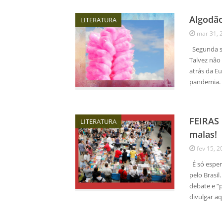
Algodã
LITERATURA
mar 31, 
Segunda s
Talvez não
atrás da Eu
pandemia.
FEIRAS
LITERATURA
malas!
fev 15, 2
É só espera
pelo Brasil
debate e “
divulgar aq