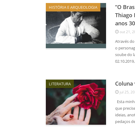
“O Bras
HISTÓRIA E ARQUEOLOGIA
Thiago 
anos 30
out 21, 
Através do
o personage
soube do l
02.10.2019
Coluna 
LITERATURA
jul 25, 2
Esta minha 
que precis
ideias, ano
pedaços de