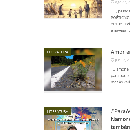
ago 23, 
Oi, pessoa
POÉTICAS”,
AINDA Pai 
a navegar 
Amor e
LITERATURA
jun 12, 2
O amor é u
para poder
mas às vár
#ParaA
LITERATURA
Namorad
també