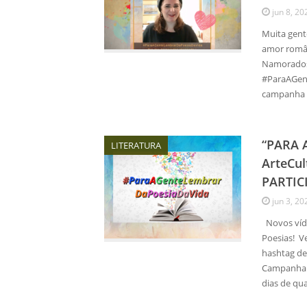
jun 8, 20
Muita gent
amor român
Namorados
#ParaAGent
campanha 
“PARA 
LITERATURA
ArteCul
PARTICI
jun 3, 20
Novos víde
Poesias! V
hashtag d
Campanha: 
dias de qu