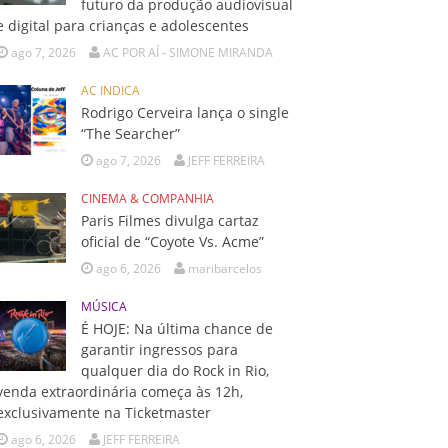
futuro da produção audiovisual
e digital para crianças e adolescentes
ago 7, 2026
AC POR AÍ - SIMONE MIRANDA
AC INDICA
Rodrigo Cerveira lança o single
“The Searcher”
ago 7, 2026
JEFF FERREIRA
CINEMA & COMPANHIA
Paris Filmes divulga cartaz
oficial de “Coyote Vs. Acme”
ago 6, 2026
maribarcelos
MÚSICA
É HOJE: Na última chance de
garantir ingressos para
qualquer dia do Rock in Rio,
venda extraordinária começa às 12h,
exclusivamente na Ticketmaster
ago 6, 2026
JEFF FERREIRA