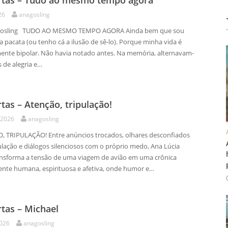
rtas – Tudo ao mesmo tempo agora
26
anagosling
osling TUDO AO MESMO TEMPO AGORA Ainda bem que sou
 pacata (ou tenho cá a ilusão de sê-lo). Porque minha vida é
nte bipolar. Não havia notado antes. Na memória, alternavam-
 de alegria e…
tas – Atenção, tripulação!
 2026
anagosling
, TRIPULAÇÃO! Entre anúncios trocados, olhares desconfiados
ulação e diálogos silenciosos com o próprio medo, Ana Lúcia
ansforma a tensão de uma viagem de avião em uma crônica
ente humana, espirituosa e afetiva, onde humor e…
tas – Michael
2026
anagosling