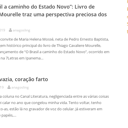
il a caminho do Estado Novo”: Livro de
Mourelle traz uma perspectiva preciosa dos
2019
anagosling
 convite de Maria Helena Mossé, neta de Pedro Ernesto Baptista,
m histórico principal do livro de Thiago Cavaliere Mourelle,
ançamento de “O Brasil a caminho do Estado Novo”, ocorrido em
, na 7Letras em Ipanema…
vazia, coração farto
019
anagosling
coluna no Canal Literatura, negligenciada entre as várias coisas
ei calar no ano que congelou minha vida. Tento voltar, tenho
to-as, estão lá no gravador de voz do celular. Já estiveram em
 papéis,…