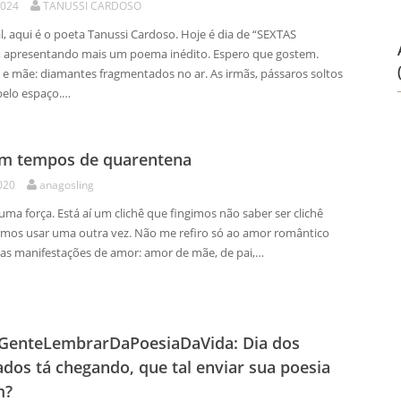
2024
TANUSSI CARDOSO
l, aqui é o poeta Tanussi Cardoso. Hoje é dia de “SEXTAS
 apresentando mais um poema inédito. Espero que gostem.
e mãe: diamantes fragmentados no ar. As irmãs, pássaros soltos
pelo espaço.…
m tempos de quarentena
020
anagosling
ma força. Está aí um clichê que fingimos não saber ser clichê
mos usar uma outra vez. Não me refiro só ao amor romântico
ias manifestações de amor: amor de mãe, de pai,…
GenteLembrarDaPoesiaDaVida: Dia dos
os tá chegando, que tal enviar sua poesia
m?