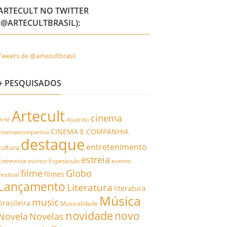
ARTECULT NO TWITTER
(@ARTECULTBRASIL):
Tweets de @artecultbrasil
+ PESQUISADOS
Artecult
cinema
Arte
Atuando
CINEMA E COMPANHIA
cinemaecompanhia
destaque
entretenimento
cultura
estreia
Entrevista
Espetáculo
evento
escritor
filme
Globo
filmes
Festival
Lançamento
Literatura
literatura
Música
music
brasileira
Musicalidade
novidade
novo
Novela
Novelas