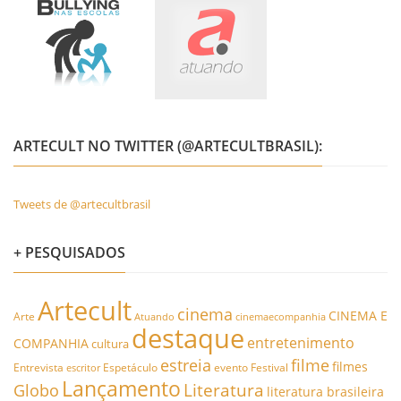
ARTECULT NO TWITTER (@ARTECULTBRASIL):
Tweets de @artecultbrasil
+ PESQUISADOS
Artecult
cinema
CINEMA E
Arte
Atuando
cinemaecompanhia
destaque
entretenimento
COMPANHIA
cultura
estreia
filme
filmes
Entrevista
Espetáculo
evento
Festival
escritor
Lançamento
Literatura
Globo
literatura brasileira