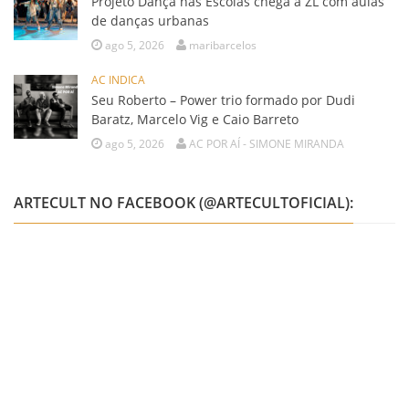
Projeto Dança nas Escolas chega à ZL com aulas
de danças urbanas
ago 5, 2026
maribarcelos
AC INDICA
Seu Roberto – Power trio formado por Dudi
Baratz, Marcelo Vig e Caio Barreto
ago 5, 2026
AC POR AÍ - SIMONE MIRANDA
ARTECULT NO FACEBOOK (@ARTECULTOFICIAL):