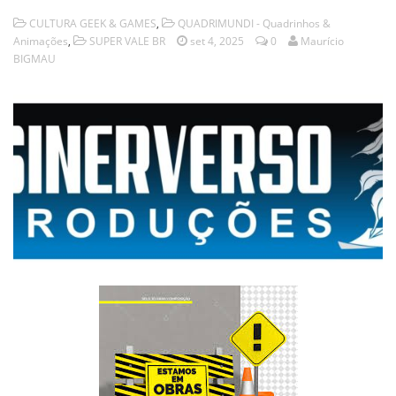
CULTURA GEEK & GAMES
,
QUADRIMUNDI - Quadrinhos &
Animações
,
SUPER VALE BR
set 4, 2025
0
Maurício
BIGMAU