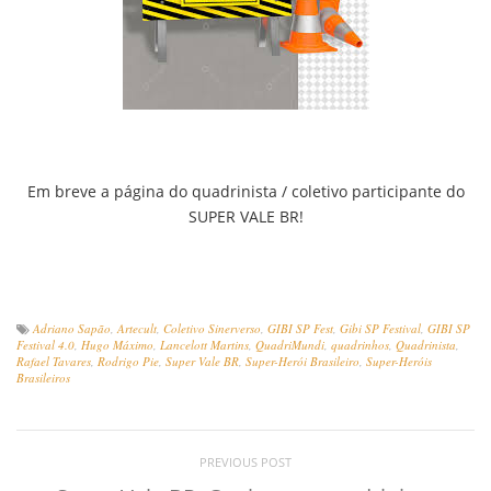
Em breve a página do quadrinista / coletivo participante do
SUPER VALE BR!
Adriano Sapão
,
Artecult
,
Coletivo Sinerverso
,
GIBI SP Fest
,
Gibi SP Festival
,
GIBI SP
Festival 4.0
,
Hugo Máximo
,
Lancelott Martins
,
QuadriMundi
,
quadrinhos
,
Quadrinista
,
Rafael Tavares
,
Rodrigo Pie
,
Super Vale BR
,
Super-Herói Brasileiro
,
Super-Heróis
Brasileiros
PREVIOUS POST