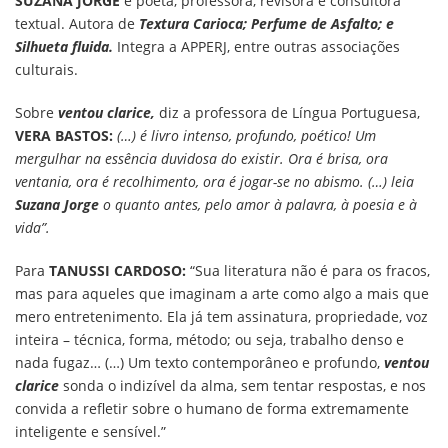
SUZANA JORGE
é poeta, professora, revisora e consultora
textual. Autora de
Textura Carioca; Perfume de Asfalto; e
Silhueta fluida.
Integra a APPERJ, entre outras associações
culturais.
Sobre
ventou clarice,
diz a professora de Língua Portuguesa,
VERA BASTOS:
(…) é livro intenso, profundo, poético! Um
mergulhar na essência duvidosa do existir. Ora é brisa, ora
ventania, ora é recolhimento, ora é jogar-se no abismo. (…) leia
Suzana Jorge
o quanto antes, pelo amor à palavra, à poesia e à
vida”.
Para
TANUSSI CARDOSO:
“Sua literatura não é para os fracos,
mas para aqueles que imaginam a arte como algo a mais que
mero entretenimento. Ela já tem assinatura, propriedade, voz
inteira – técnica, forma, método; ou seja, trabalho denso e
nada fugaz… (…) Um texto contemporâneo e profundo,
ventou
clarice
sonda o indizível da alma, sem tentar respostas, e nos
convida a refletir sobre o humano de forma extremamente
inteligente e sensível.”