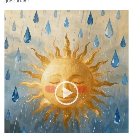
que curtam!
Tocador
de
vídeo