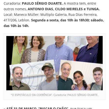
Curadoria:
PAULO SÉRGIO DUARTE.
A mostra tem, entre
outros nomes,
ANTONIO DIAS, CILDO MEIRELES e TUNGA.
Local: Maneco Müller: Multiplo Galeria, Rua Dias Ferreira,
417/206, Leblon.
Segunda a sexta, das 10h às 18h30; sábado,
das 10h às 14h.
“O ESPETÁCULO DA COERÊNCIA”. Curadoria: PAULO SÉRGIO DUARTE.
– ATÉ 31 DE MARÇO, “RISCAR O CHÃO”,
que traça um