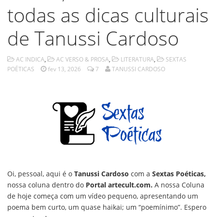
todas as dicas culturais
de Tanussi Cardoso
AC INDICA
,
AC VERSO & PROSA
,
LITERATURA
,
SEXTAS
POÉTICAS
fev 13, 2026
7
TANUSSI CARDOSO
Oi, pessoal, aqui é o
Tanussi Cardoso
com a
Sextas Poéticas,
nossa coluna dentro do
Portal artecult.com.
A nossa Coluna
de hoje começa com um vídeo pequeno, apresentando um
poema bem curto, um quase haikai; um “poemínimo”. Espero