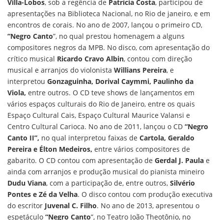
Villa-Lobos
, sob a regência de
Patrícia Costa
, participou de
apresentações na Biblioteca Nacional, no Rio de janeiro, e em
encontros de corais. No ano de 2007, lançou o primeiro CD,
“Negro Canto
”, no qual prestou homenagem a alguns
compositores negros da MPB. No disco, com apresentação do
crítico musical
Ricardo Cravo Albin
, contou com direção
musical e arranjos do violonista
Willians Pereira
, e
interpretou
Gonzaguinha, Dorival Caymmi, Paulinho da
Viola,
entre outros. O CD teve shows de lançamentos em
vários espaços culturais do Rio de Janeiro, entre os quais
Espaço Cultural Cais, Espaço Cultural Maurice Valansi e
Centro Cultural Carioca. No ano de 2011, lançou o CD
“Negro
Canto II”,
no qual interpretou faixas de
Cartola, Geraldo
Pereira e Élton Medeiros,
entre vários compositores de
gabarito. O CD contou com apresentação de
Gerdal J. Paula
e
ainda com arranjos e produção musical do pianista mineiro
Dudu Viana
, com a participação de, entre outros,
Silvério
Pontes e Zé da Velha
. O disco contou com produção executiva
do escritor
Juvenal C. Filho
. No ano de 2013, apresentou o
espetáculo
“Negro Canto
”, no Teatro João Theotônio, no