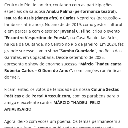
Centro do Rio de Janeiro, contando com as participações
especiais da saudosa
AnaLu Palma
(
performance teatral),
Isaura de Assis (dança afro) e Carlos
Negreiros (percussão –
tambores africanos). No ano de de 2019, como gestor cultural
e em parceria com o escritor
Juvenal C. Filho
, criou o evento
“
Encontro Vespertino de Poesia”,
na Casa Balaio das Artes,
na Rua da Quitanda, no Centro no Rio de Janeiro. Em 2024, fez
grande sucesso com o show “
Samba Guardado”,
no Beco das
Garrafas, em Copacabana. Desde setembro de 2025,
apresenta o show de enorme sucesso,
“Márcio Thadeu canta
Roberto Carlos – O Dom do Amor”,
com canções românticas
do “Rei”.
Ficam, então, os votos de felicidade da nossa
Coluna Sextas
Poéticas
e do
Portal Artecult.com,
com os parabéns para o
amigo e excelente cantor
MÁRCIO THADEU
.
FELIZ
ANIVERSÁRIO!
Agora, deixo com vocês um poema. Os temas permanecem a
morte e o luto. É, como o publicado na semana retrasada,