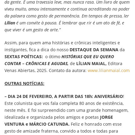
da gente. É uma travessia leve, mas nunca rasa. Um livro de quem
viveu muito, amou intensamente e continua acreditando no poder
da palavra como gesto de permanência. Em tempos de pressa, ler
Lílian
é um convite à pausa. É lembrar que rir é um ato de fé, e
que viver é um gesto de arte.”
Assim, para quem ama histórias e crônicas inteligentes e
instigantes, fica a dica do nosso
DESTAQUE DA SEMANA
da
SEXTAS POÉTICAS:
o ótimo
HISTÓRIAS QUE EU QUERO
CONTAR – CRÔNICAS E AGUDAS,
de
LÍLIAN MAIAL,
Editora
Venas Abiertas, 2025. Contato da autora:
www.lilianmaial.com
OUTRAS NOTÍCIAS:
– DIA 24 DE FEVEREIRO, A PARTIR DAS 18h: ANIVERSÁRIO
!
Este colunista que vos fala completa 80 anos de existência,
neste mês. E foi surpreendido com uma grande homenagem,
idealizada e organizada pelos amigos e poetas
JORGE
VENTURA e MÁRCIO CATUNDA.
Feliz e honrado com esse
gesto de amizade fraterna, convido a todos e todas para