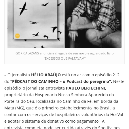
IGOR CALAZANS anuncia a chegada de seu novo e aguardado livro,
“EXCESSOS QUE FALTAVAM”
– O jornalista
HÉLIO ARAÚJO
está no ar com o episódio 212
do
“PÉDCAST DO CAMINHO – o Podcast do peregrino”.
Neste
episódio, o jornalista entrevista
PAULO BERTECHINI,
proprietário da Hospedaria Nossa Senhora Aparecida da
Porteira do Céu, localizada no Caminho da Fé, em Borda da
Mata (MG), que é o primeiro estabelecimento, no Brasil, a
contar com os serviços de hospitaleiros voluntários da HosVal
e adotar o sistema de donativo como pagamento. A
entrevista completa pode ser curtida através do Spotify, nos