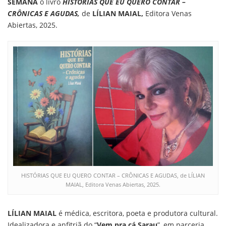
SEMANA
o livro
HISTÓRIAS QUE EU QUERO CONTAR –
CRÔNICAS E AGUDAS,
de
LÍLIAN MAIAL,
Editora Venas
Abiertas, 2025.
HISTÓRIAS QUE EU QUERO CONTAR – CRÔNICAS E AGUDAS, de LÍLIAN
MAIAL, Editora Venas Abiertas, 2025.
LÍLIAN MAIAL
é médica, escritora, poeta e produtora cultural.
Idealizadora e anfitriã do “
Vem pra cá Sarau
”, em parceria