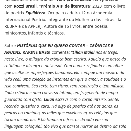
com
Rozzi Brasil. “Prêmio AIP de literatura
” 2023, com o livro
de poetrix
Equilátero.
Ocupa a cadeira 12 na Academia
Internacional Poetrix. Integrante do Mulherio das Letras, da
REBRA e da APPERJ. Autora de 15 livros, entre poesia,
minicontos, infantis e técnicos.
Sobre
HISTÓRIAS QUE EU QUERO CONTAR – CRÔNICAS E
AGUDAS,
KARINE BASSI
comenta:
“
Lilian Maial
nos entrega,
neste livro, o milagre da crônica bem escrita. Aquela que nasce do
cotidiano e alcança o universal. Com humor refinado e um olhar
que acolhe as imperfeições humanas, ela compõe um mosaico da
vida real, uma coleção de instantes em que o amor, a saudade e o
riso convivem. Seu texto tem ritmo, tem respiração e tem música.
Cada crônica é uma conversa íntima, um fragmento de tempo
guardado com afeto.
Lilian
escreve com o corpo inteiro. Sente,
recorda, questiona, cura. Há algo de poético até nas dores, as
pedras no caminho, as mães que envelhecem, os relógios que
tocam memórias. E há também o frescor da vida em sua
linguagem coloquial, tão viva que parece narrar de dentro da sala