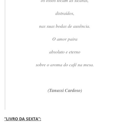
os ossos tocam as xícaras,
distraídos,
nas suas bodas de ausência.
O amor paira
absoluto e eterno
sobre o aroma do café na mesa.
(Tanussi Cardoso)
“LIVRO DA SEXTA”: