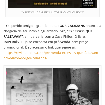
“IV FESTIVAL DE MÚSICA AUTORAL CANTA CARIOCA”
– O querido amigo e grande poeta
IGOR CALAZANS
anuncia a
chegada de seu novo e aguardado livro,
“EXCESSOS QUE
FALTAVAM”,
em parceria com a Casa Philos. O livro,
IMPERDÍVEL
, já se encontra em pré-venda, com preço
promocional. É só acessar o link que segue aí:
https://revistaphilos.com/pre-venda-excessos-que-faltavam-
novo-livro-de-igor-calazans/