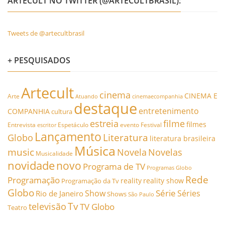
ARTECULT NO TWITTER (@ARTECULTBRASIL):
Tweets de @artecultbrasil
+ PESQUISADOS
Artecult
cinema
CINEMA E
Arte
Atuando
cinemaecompanhia
destaque
entretenimento
COMPANHIA
cultura
estreia
filme
filmes
Entrevista
Espetáculo
evento
Festival
escritor
Lançamento
Literatura
Globo
literatura brasileira
Música
music
Novela
Novelas
Musicalidade
novidade
novo
Programa de TV
Programas Globo
Rede
Programação
reality
reality show
Programação da Tv
Globo
Série
Show
Séries
Rio de Janeiro
Shows
São Paulo
Tv
televisão
TV Globo
Teatro