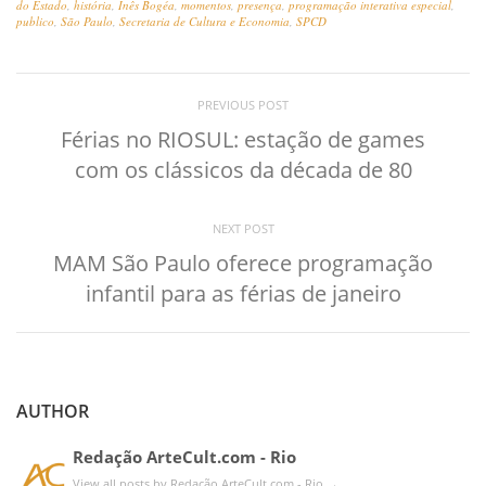
do Estado
,
história
,
Inês Bogéa
,
momentos
,
presença
,
programação interativa especial
,
publico
,
São Paulo
,
Secretaria de Cultura e Economia
,
SPCD
PREVIOUS POST
Férias no RIOSUL: estação de games
com os clássicos da década de 80
NEXT POST
MAM São Paulo oferece programação
infantil para as férias de janeiro
AUTHOR
Redação ArteCult.com - Rio
View all posts by Redação ArteCult.com - Rio
→