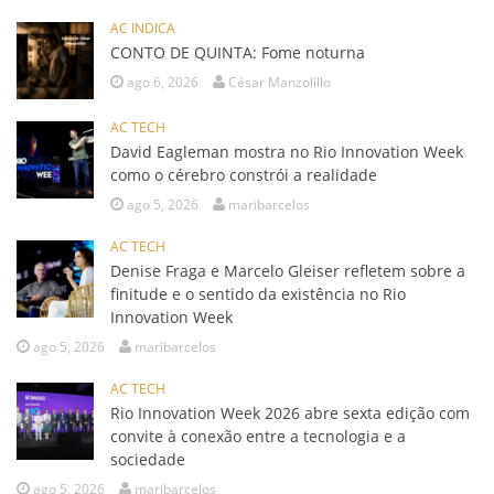
AC INDICA
CONTO DE QUINTA: Fome noturna
ago 6, 2026
César Manzolillo
AC TECH
David Eagleman mostra no Rio Innovation Week
como o cérebro constrói a realidade
ago 5, 2026
maribarcelos
AC TECH
Denise Fraga e Marcelo Gleiser refletem sobre a
finitude e o sentido da existência no Rio
Innovation Week
ago 5, 2026
maribarcelos
AC TECH
Rio Innovation Week 2026 abre sexta edição com
convite à conexão entre a tecnologia e a
sociedade
ago 5, 2026
maribarcelos