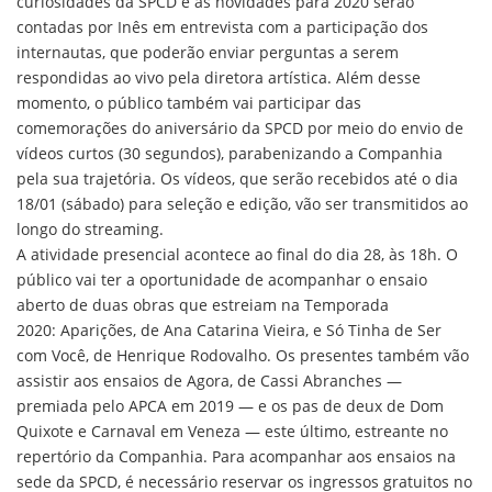
curiosidades da SPCD e as novidades para 2020 serão
contadas por Inês em entrevista com a participação dos
internautas, que poderão enviar perguntas a serem
respondidas ao vivo pela diretora artística. Além desse
momento, o público também vai participar das
comemorações do aniversário da SPCD por meio do envio de
vídeos curtos (30 segundos), parabenizando a Companhia
pela sua trajetória. Os vídeos, que serão recebidos até o dia
18/01 (sábado) para seleção e edição, vão ser transmitidos ao
longo do streaming.
A atividade presencial acontece ao final do dia 28, às 18h. O
público vai ter a oportunidade de acompanhar o ensaio
aberto de duas obras que estreiam na Temporada
2020: Aparições, de Ana Catarina Vieira, e Só Tinha de Ser
com Você, de Henrique Rodovalho. Os presentes também vão
assistir aos ensaios de Agora, de Cassi Abranches —
premiada pelo APCA em 2019 — e os pas de deux de Dom
Quixote e Carnaval em Veneza — este último, estreante no
repertório da Companhia. Para acompanhar aos ensaios na
sede da SPCD, é necessário reservar os ingressos gratuitos no