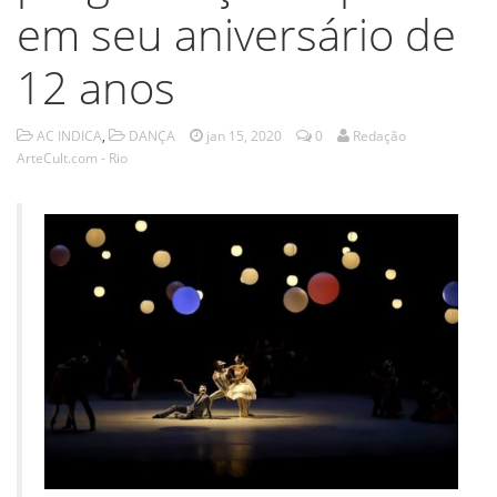
em seu aniversário de
12 anos
AC INDICA
,
DANÇA
jan 15, 2020
0
Redação
ArteCult.com - Rio