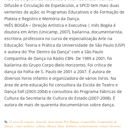
Difusão e Circulação de Espetáculos, a SPCD tem mais duas
vertentes de ação: os Programas Educativos e de Formação de
Plateia e Registro e Memória da Dança.
INÊS BOGÉA – Direção Artística e Executiva | Inês Bogéa é
doutora em Artes (Unicamp, 2007), bailarina, documentarista,
escritora, professora no curso de especialização Arte na
Educação: Teoria e Prática da Universidade de São Paulo (USP)
e autora do “Por Dentro da Dança” com a São Paulo
Companhia de Dança na Rádio CBN. De 1989 a 2001, foi
bailarina do Grupo Corpo (Belo Horizonte). Foi crítica de
dança da Folha de S. Paulo de 2001 a 2007. É autora de
diversos livros infantis e organizadora de vários livros. Na
área de arte-educação foi consultora da Escola de Teatro e
Dança Fafi (2003-2004) e consultora do Programa Fábricas de
Cultura da Secretaria de Cultura do Estado (2007-2008). É
autora de mais de quarenta documentários sobre dança.
12 anos de criação
,
Artecult
,
Associação Pró-Dança
,
companhia
,
Companhia de
Dança
,
corpo artístico
,
cultura
,
Dança
,
data
,
distintos
,
exclusivamente virtual
,
Governo