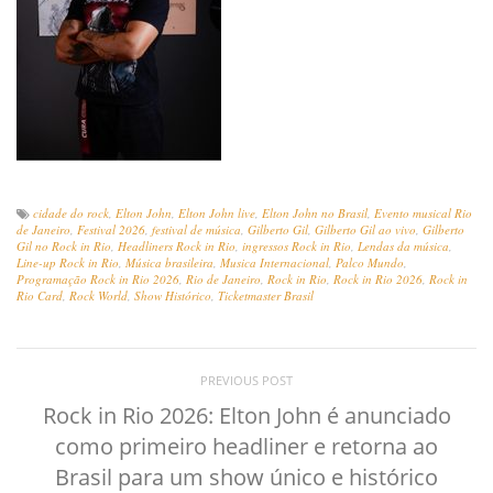
cidade do rock
,
Elton John
,
Elton John live
,
Elton John no Brasil
,
Evento musical Rio
de Janeiro
,
Festival 2026
,
festival de música
,
Gilberto Gil
,
Gilberto Gil ao vivo
,
Gilberto
Gil no Rock in Rio
,
Headliners Rock in Rio
,
ingressos Rock in Rio
,
Lendas da música
,
Line-up Rock in Rio
,
Música brasileira
,
Musica Internacional
,
Palco Mundo
,
Programação Rock in Rio 2026
,
Rio de Janeiro
,
Rock in Rio
,
Rock in Rio 2026
,
Rock in
Rio Card
,
Rock World
,
Show Histórico
,
Ticketmaster Brasil
PREVIOUS POST
Rock in Rio 2026: Elton John é anunciado
como primeiro headliner e retorna ao
Brasil para um show único e histórico