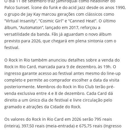
O dia 11 de setembro traz Jamiroquai como headliner do
Palco Sunset. Ícone do funk e do acid jazz desde os anos 1990,
o grupo de Jay Kay marcou gerações com clássicos como
“Virtual Insanity”, “Cosmic Girl” e “Canned Heat”. O último
álbum, “Automaton”, lançado em 2017, reforçou a
versatilidade da banda. Fãs já aguardam o novo álbum
previsto para 2026, que chegará em plena sintonia com o
festival.
O Rock in Rio também anunciou detalhes sobre a venda do
Rock in Rio Card, marcada para 9 de dezembro, às 19h. O
ingresso garante acesso ao festival antes mesmo do line-up
completo e permite ao comprador escolher a data da visita
posteriormente. Membros do Rock in Rio Club terão pré-
venda exclusiva entre 4 e 8 de dezembro. Cada Card dá
direito a um único dia de festival e livre circulação pelo
gramado e atrações da Cidade do Rock.
Os valores do Rock in Rio Card em 2026 serão 795 reais
(inteira), 397,50 reais (meia-entrada) e 675,75 reais (Ingresso