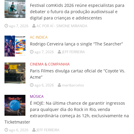
Festival comKids 2026 reúne especialistas para
debater o futuro da produção audiovisual e
digital para crianças e adolescentes
ago 7, 2026
AC POR AÍ - SIMONE MIRANDA
AC INDICA
Rodrigo Cerveira lança o single “The Searcher”
ago 7, 2026
JEFF FERREIRA
CINEMA & COMPANHIA
Paris Filmes divulga cartaz oficial de “Coyote Vs.
Acme”
ago 6, 2026
maribarcelos
MÚSICA
É HOJE: Na última chance de garantir ingressos
para qualquer dia do Rock in Rio, venda
extraordinária começa às 12h, exclusivamente na
Ticketmaster
ago 6, 2026
JEFF FERREIRA