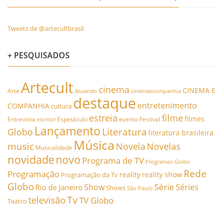
Tweets de @artecultbrasil
+ PESQUISADOS
Artecult
cinema
CINEMA E
Arte
Atuando
cinemaecompanhia
destaque
entretenimento
COMPANHIA
cultura
estreia
filme
filmes
Entrevista
Espetáculo
evento
Festival
escritor
Lançamento
Literatura
Globo
literatura brasileira
Música
music
Novela
Novelas
Musicalidade
novidade
novo
Programa de TV
Programas Globo
Rede
Programação
reality
reality show
Programação da Tv
Globo
Série
Show
Séries
Rio de Janeiro
Shows
São Paulo
Tv
televisão
TV Globo
Teatro