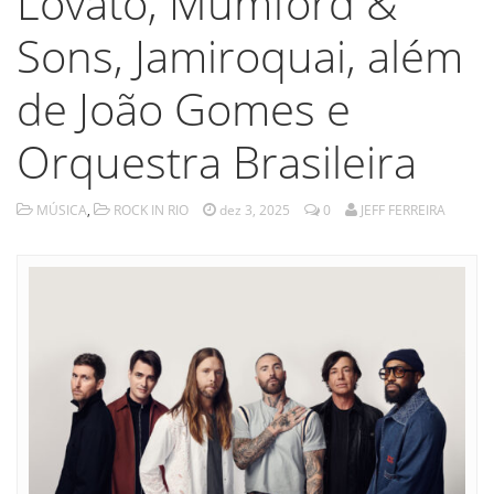
Lovato, Mumford &
Sons, Jamiroquai, além
de João Gomes e
Orquestra Brasileira
MÚSICA
,
ROCK IN RIO
dez 3, 2025
0
JEFF FERREIRA