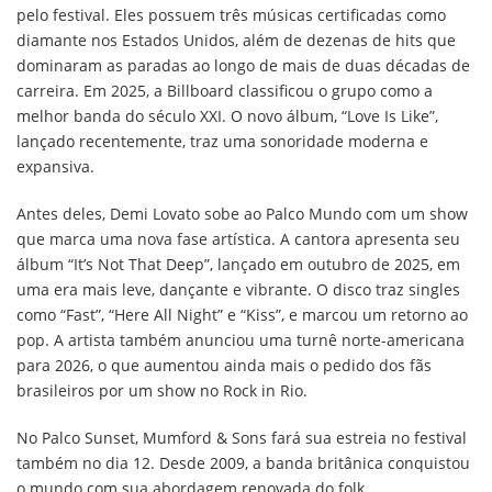
pelo festival. Eles possuem três músicas certificadas como
diamante nos Estados Unidos, além de dezenas de hits que
dominaram as paradas ao longo de mais de duas décadas de
carreira. Em 2025, a Billboard classificou o grupo como a
melhor banda do século XXI. O novo álbum, “Love Is Like”,
lançado recentemente, traz uma sonoridade moderna e
expansiva.
Antes deles, Demi Lovato sobe ao Palco Mundo com um show
que marca uma nova fase artística. A cantora apresenta seu
álbum “It’s Not That Deep”, lançado em outubro de 2025, em
uma era mais leve, dançante e vibrante. O disco traz singles
como “Fast”, “Here All Night” e “Kiss”, e marcou um retorno ao
pop. A artista também anunciou uma turnê norte-americana
para 2026, o que aumentou ainda mais o pedido dos fãs
brasileiros por um show no Rock in Rio.
No Palco Sunset, Mumford & Sons fará sua estreia no festival
também no dia 12. Desde 2009, a banda britânica conquistou
o mundo com sua abordagem renovada do folk