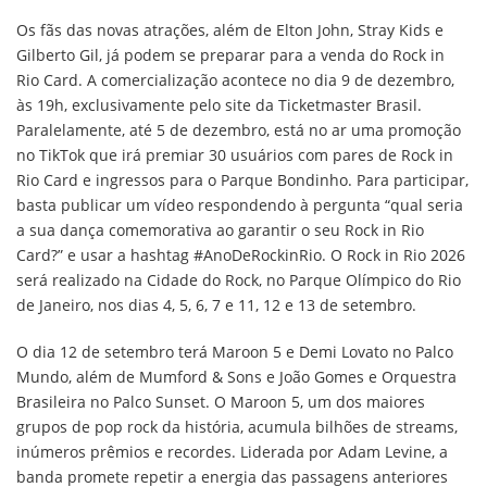
Os fãs das novas atrações, além de Elton John, Stray Kids e
Gilberto Gil, já podem se preparar para a venda do Rock in
Rio Card. A comercialização acontece no dia 9 de dezembro,
às 19h, exclusivamente pelo site da Ticketmaster Brasil.
Paralelamente, até 5 de dezembro, está no ar uma promoção
no TikTok que irá premiar 30 usuários com pares de Rock in
Rio Card e ingressos para o Parque Bondinho. Para participar,
basta publicar um vídeo respondendo à pergunta “qual seria
a sua dança comemorativa ao garantir o seu Rock in Rio
Card?” e usar a hashtag #AnoDeRockinRio. O Rock in Rio 2026
será realizado na Cidade do Rock, no Parque Olímpico do Rio
de Janeiro, nos dias 4, 5, 6, 7 e 11, 12 e 13 de setembro.
O dia 12 de setembro terá Maroon 5 e Demi Lovato no Palco
Mundo, além de Mumford & Sons e João Gomes e Orquestra
Brasileira no Palco Sunset. O Maroon 5, um dos maiores
grupos de pop rock da história, acumula bilhões de streams,
inúmeros prêmios e recordes. Liderada por Adam Levine, a
banda promete repetir a energia das passagens anteriores