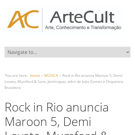
You are here:
Home
›
MÚSICA
›
Rock in Rio anuncia Maroon 5, Demi
Lovato, Mumford & Sons, Jamiroquai, além de João Gomes e Orquestra
Brasileira
Rock in Rio anuncia
Maroon 5, Demi