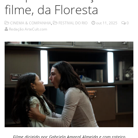
filme, da Floresta
CINEMA & COMPANHIA
,
FESTIVAL DO RIO
out 11, 2025
0
Redação ArteCult.com
Filme dirigido por Gabriela Amaral Almeida e com roteiro