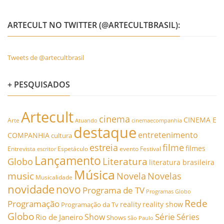
ARTECULT NO TWITTER (@ARTECULTBRASIL):
Tweets de @artecultbrasil
+ PESQUISADOS
Artecult
cinema
CINEMA E
Arte
Atuando
cinemaecompanhia
destaque
entretenimento
COMPANHIA
cultura
estreia
filme
filmes
Entrevista
Espetáculo
evento
Festival
escritor
Lançamento
Literatura
Globo
literatura brasileira
Música
music
Novela
Novelas
Musicalidade
novidade
novo
Programa de TV
Programas Globo
Rede
Programação
reality
reality show
Programação da Tv
Globo
Série
Show
Séries
Rio de Janeiro
Shows
São Paulo