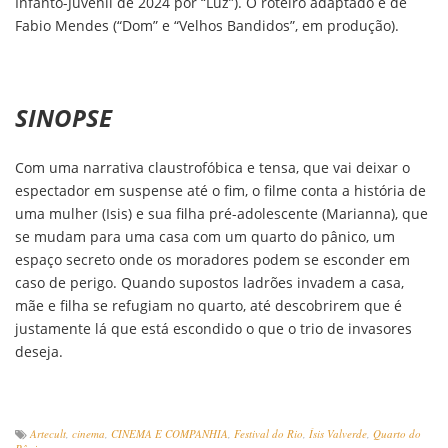
Infanto-Juvenil de 2024 por “Luz”). O roteiro adaptado é de
Fabio Mendes (“Dom” e “Velhos Bandidos”, em produção).
SINOPSE
Com uma narrativa claustrofóbica e tensa, que vai deixar o
espectador em suspense até o fim, o filme conta a história de
uma mulher (Isis) e sua filha pré-adolescente (Marianna), que
se mudam para uma casa com um quarto do pânico, um
espaço secreto onde os moradores podem se esconder em
caso de perigo. Quando supostos ladrões invadem a casa,
mãe e filha se refugiam no quarto, até descobrirem que é
justamente lá que está escondido o que o trio de invasores
deseja.
Artecult
,
cinema
,
CINEMA E COMPANHIA
,
Festival do Rio
,
Ísis Valverde
,
Quarto do