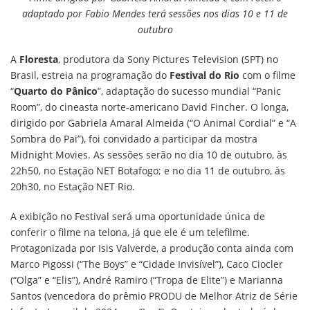
adaptado por Fabio Mendes terá sessões nos dias 10 e 11 de
outubro
A
Floresta
, produtora da Sony Pictures Television (SPT) no
Brasil, estreia na programação do
Festival do Rio
com o filme
“
Quarto do Pânico
”, adaptação do sucesso mundial “Panic
Room”, do cineasta norte-americano David Fincher. O longa,
dirigido por Gabriela Amaral Almeida (“O Animal Cordial” e “A
Sombra do Pai”), foi convidado a participar da mostra
Midnight Movies. As sessões serão no dia 10 de outubro, às
22h50, no Estação NET Botafogo; e no dia 11 de outubro, às
20h30, no Estação NET Rio.
A exibição no Festival será uma oportunidade única de
conferir o filme na telona, já que ele é um telefilme.
Protagonizada por Isis Valverde, a produção conta ainda com
Marco Pigossi (“The Boys” e “Cidade Invisível”), Caco Ciocler
(“Olga” e “Elis”), André Ramiro (“Tropa de Elite”) e Marianna
Santos (vencedora do prêmio PRODU de Melhor Atriz de Série