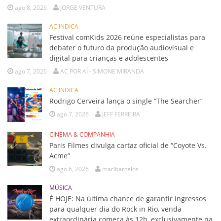
ago 8, 2026
JORGE VENTURA
AC INDICA
Festival comKids 2026 reúne especialistas para
debater o futuro da produção audiovisual e
digital para crianças e adolescentes
ago 7, 2026
AC POR AÍ - SIMONE MIRANDA
AC INDICA
Rodrigo Cerveira lança o single “The Searcher”
ago 7, 2026
JEFF FERREIRA
CINEMA & COMPANHIA
Paris Filmes divulga cartaz oficial de “Coyote Vs.
Acme”
ago 6, 2026
maribarcelos
MÚSICA
É HOJE: Na última chance de garantir ingressos
para qualquer dia do Rock in Rio, venda
extraordinária começa às 12h, exclusivamente na